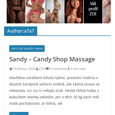
Author:
a7a7
EROTICKÉ MASÁŽE PRAHA
Sandy – Candy Shop Massage
13 března, 2025
a7a7
0 Comments
3 min read
Návštěva začátkem tohoto týdne, poslední hodina v
dlouhé Sandyině večerní směně, ale žádná únava se
nekonala, nic na ní nebylo znát. Hezká štíhlá holka s
kukučkem teenky odvedle. Jen o těch 50 kg bych měl
malé pochybnosti, je štíhlá, ale