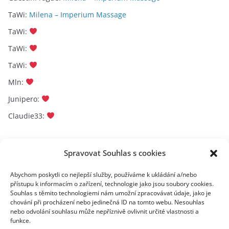
TaWi
:
Milena – Imperium Massage
TaWi
:
TaWi
:
TaWi
:
Mln
:
Junipero
:
Claudie33
:
Archivy
Spravovat Souhlas s cookies
A
Abychom poskytli co nejlepší služby, používáme k ukládání a/nebo
přístupu k informacím o zařízení, technologie jako jsou soubory cookies.
r
Souhlas s těmito technologiemi nám umožní zpracovávat údaje, jako je
c
chování při procházení nebo jedinečná ID na tomto webu. Nesouhlas
toplist
h
nebo odvolání souhlasu může nepříznivě ovlivnit určité vlastnosti a
funkce.
i