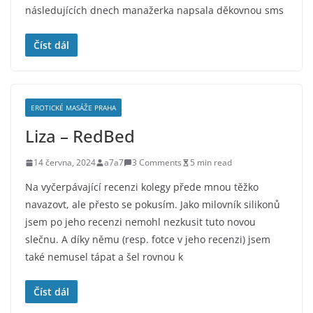
následujících dnech manažerka napsala děkovnou sms
Číst dál
EROTICKÉ MASÁŽE PRAHA
Liza – RedBed
14 června, 2024
a7a7
3 Comments
5 min read
Na vyčerpávající recenzi kolegy přede mnou těžko
navazovt, ale přesto se pokusím. Jako milovník silikonů
jsem po jeho recenzi nemohl nezkusit tuto novou
slečnu. A díky němu (resp. fotce v jeho recenzi) jsem
také nemusel tápat a šel rovnou k
Číst dál