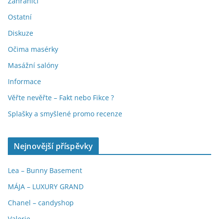
Zahraničí
Ostatní
Diskuze
Očima masérky
Masážní salóny
Informace
Věřte nevěřte – Fakt nebo Fikce ?
Splašky a smyšlené promo recenze
Nejnovější příspěvky
Lea – Bunny Basement
MÁJA – LUXURY GRAND
Chanel – candyshop
Valerie