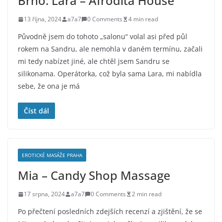
Brno: Lara – Afrodita House
13 října, 2024
a7a7
0 Comments
4 min read
Původně jsem do tohoto „salonu“ volal asi před půl
rokem na Sandru, ale nemohla v daném termínu, začali
mi tedy nabízet jiné, ale chtěl jsem Sandru se
silikonama. Operátorka, což byla sama Lara, mi nabídla
sebe, že ona je má
Číst dál
EROTICKÉ MASÁŽE PRAHA
Mia – Candy Shop Massage
17 srpna, 2024
a7a7
0 Comments
2 min read
Po přečtení posledních zdejších recenzí a zjištění, že se