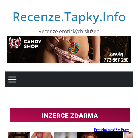
Přeskočit
Recenze.Tapky.Info
na
obsah
Recenze erotických služeb