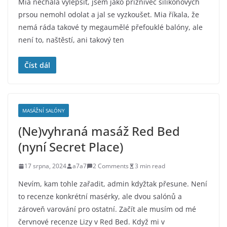
Mia nechala vylepšit, jsem jako příznivec silikonových
prsou nemohl odolat a jal se vyzkoušet. Mia říkala, že
nemá ráda takové ty megaumělé přefouklé balóny, ale
není to, naštěstí, ani takový ten
Číst dál
MASÁŽNÍ SALÓNY
(Ne)vyhraná masáž Red Bed
(nyní Secret Place)
17 srpna, 2024
a7a7
2 Comments
3 min read
Nevím, kam tohle zařadit, admin kdyžtak přesune. Není
to recenze konkrétní masérky, ale dvou salónů a
zároveň varování pro ostatní. Začít ale musím od mé
červnové recenze Lizy v Red Bed. Když mi v