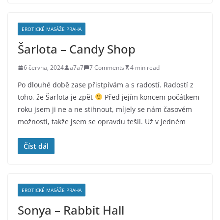
EROTICKÉ MASÁŽE PRAHA
Šarlota – Candy Shop
6 června, 2024
a7a7
7 Comments
4 min read
Po dlouhé době zase přistpívám a s radostí. Radostí z
toho, že Šarlota je zpět
Před jejím koncem počátkem
roku jsem ji ne a ne stihnout, míjely se nám časovém
možnosti, takže jsem se opravdu tešil. Už v jedném
Číst dál
EROTICKÉ MASÁŽE PRAHA
Sonya – Rabbit Hall