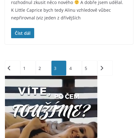
rozhodnul zkusit něco nového
A dobře jsem udělal.
K Little Caprice bych tedy Alinu vzhledově vůbec
nepřirovnal (viz jeden z dřívějších
Číst dál
Stránkování
1
2
3
4
5
příspěvků