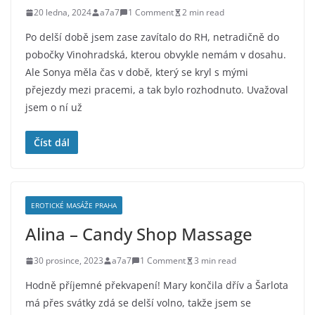
20 ledna, 2024
a7a7
1 Comment
2 min read
Po delší době jsem zase zavítalo do RH, netradičně do
pobočky Vinohradská, kterou obvykle nemám v dosahu.
Ale Sonya měla čas v době, který se kryl s mými
přejezdy mezi pracemi, a tak bylo rozhodnuto. Uvažoval
jsem o ní už
Číst dál
EROTICKÉ MASÁŽE PRAHA
Alina – Candy Shop Massage
30 prosince, 2023
a7a7
1 Comment
3 min read
Hodně příjemné překvapení! Mary končila dřív a Šarlota
má přes svátky zdá se delší volno, takže jsem se