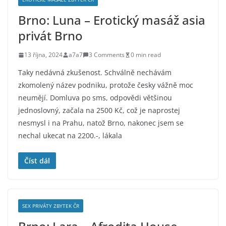
Brno: Luna – Erotický masáž asia
privát Brno
13 října, 2024
a7a7
3 Comments
0 min read
Taky nedávná zkušenost. Schválně nechávám
zkomolený název podniku, protože česky vážně moc
neumějí. Domluva po sms, odpovědi většinou
jednoslovný, začala na 2500 Kč, což je naprostej
nesmysl i na Prahu, natož Brno, nakonec jsem se
nechal ukecat na 2200.-, lákala
Číst dál
SEX PRIVÁTY ZBYTEK ČR