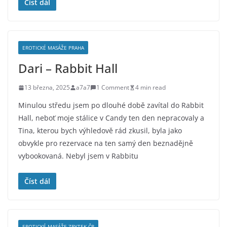
Číst dál
EROTICKÉ MASÁŽE PRAHA
Dari – Rabbit Hall
13 března, 2025
a7a7
1 Comment
4 min read
Minulou středu jsem po dlouhé době zavítal do Rabbit
Hall, neboť moje stálice v Candy ten den nepracovaly a
Tina, kterou bych výhledově rád zkusil, byla jako
obvykle pro rezervace na ten samý den beznadějně
vybookovaná. Nebyl jsem v Rabbitu
Číst dál
EROTICKÉ MASÁŽE ZBYTEK ČR