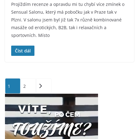
Projíždím recenze a opravdu mi tu chybí více zmínek o
Sensual Salonu, který má pobočku jak v Praze tak v
Plzni. V salonu jsem byl již tak 7x různě kombinované
masáže od erotických, B2B, tak i relaxačních a
sportovních. Místo
Číst dál
Stránkování
1
2
příspěvků