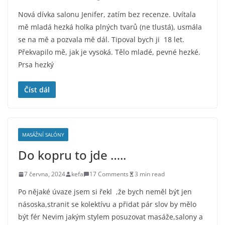
Nová dívka salonu Jenifer, zatím bez recenze. Uvítala
mě mladá hezká holka plných tvarů (ne tlustá), usmála
se na mě a pozvala mě dál. Tipoval bych ji 18 let.
Překvapilo mě, jak je vysoká. Tělo mladé, pevné hezké.
Prsa hezký
Číst dál
MASÁŽNÍ SALÓNY
Do kopru to jde …..
7 června, 2024
kefa
17 Comments
3 min read
Po nějaké úvaze jsem si řekl ,že bych neměl být jen
násoska,stranit se kolektívu a přidat pár slov by mělo
být fér Nevim jakým stylem posuzovat masáže,salony a