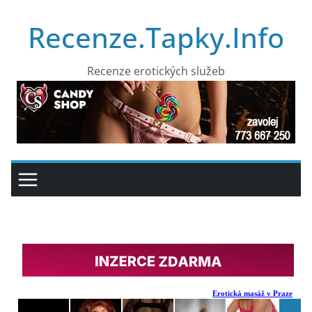
Přeskočit
Recenze.Tapky.Info
na
obsah
Recenze erotických služeb