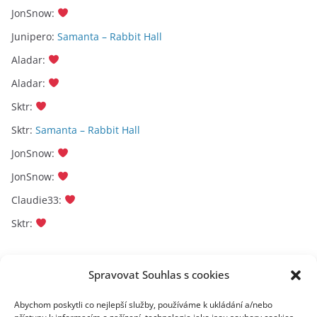
JonSnow
:
Junipero
:
Samanta – Rabbit Hall
Aladar
:
Aladar
:
Sktr
:
Sktr
:
Samanta – Rabbit Hall
JonSnow
:
JonSnow
:
Claudie33
:
Sktr
:
Archivy
Spravovat Souhlas s cookies
A
Abychom poskytli co nejlepší služby, používáme k ukládání a/nebo