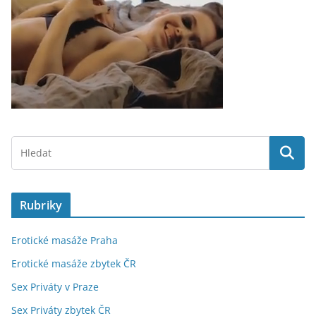
Rubriky
Erotické masáže Praha
Erotické masáže zbytek ČR
Sex Priváty v Praze
Sex Priváty zbytek ČR