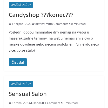
MASÁŽNÍ SALÓNY
Candyshop ???konec???
17 srpna, 2023
faktNevim
6 Comments
0 min read
Poslední dobou minimálně dny nemají na webu u
masérek žádné termíny, na webu nemají ani slovo o
nějaké dovolené nebo něčem podobném. Ví někdo něco
více, co se stalo?
Číst dál
MASÁŽNÍ SALÓNY
Sensual Salon
3 srpna, 2023
Handa
1 Comment
1 min read