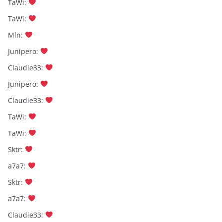
TaWi
:
TaWi
:
Mln
:
Junipero
:
Claudie33
:
Junipero
:
Claudie33
:
TaWi
:
TaWi
:
Sktr
:
a7a7
:
Sktr
:
a7a7
:
Claudie33
: