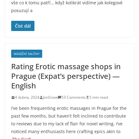
vše co k tomu patří… když kolikrát vidíme jak kolegové
posuzují a
Číst dál
MASÁŽNÍ SALÓNY
Rating Erotic massage shops in
Prague (Expat’s perspective) —
English
4 dubna, 2024
JonSnow
53 Comments
5 min read
I’ve been frequenting erotic massages in Prague for the
past few months, but haven’t felt inclined to contribute
to reviews due to my lack of flair for novel writing. I’ve
noticed many enthusiasts here crafting epics akin to