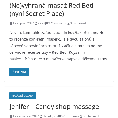
(Ne)vyhraná masáž Red Bed
(nyní Secret Place)
17 srpna, 2024
a7a7
2 Comments
3 min read
Nevím, kam tohle zařadit, admin kdyžtak přesune. Není
to recenze konkrétní masérky, ale dvou salónů a
zároveň varování pro ostatní. Začít ale musím od mé
červnové recenze Lizy v Red Bed. Když mi v
následujících dnech manažerka napsala děkovnou sms
Číst dál
MASÁŽNÍ SALÓNY
Jenifer – Candy shop massage
17 července, 2024
dabelguru
0 Comments
0 min read