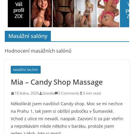
Masážní salóny
Hodnocení masážních salónů
MASÁŽNÍ SALÓNY
Mia – Candy Shop Massage
19 ledna, 2026
Goodie
3 Comments
3 min read
Několikrát jsem navštívil Candy shop. Moc se mi nechce
na Prahu 1, tak jsem si oblíbil pobočku v Šumavské.
Vchod z ulice mi nevadí, naopak. Zazvoní ti za pár vteřin
a nepotkávám nikde někoho v baráku, protože jsem
jeden z těch, kdo si myslí,