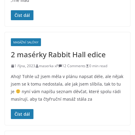
‚The Iliad‘
Číst dál
MASÁŽNÍ SALÓNY
2 masérky Rabbit Hall edice
1 října, 2023
maserka xP
12 Comments
0 min read
Ahoj! Tohle už jsem měla v plánu napsat déle, ale nějak
jsem se k tomu nedostala, ale jak jsem slíbila, tak to tu
je
nyní vám napíšu seznam děvčat, které spolu rádi
masírují, aby ta čtyřruční masáž stála za
Číst dál