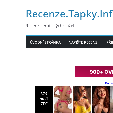
Přeskočit
Recenze.Tapky.In
na
obsah
Recenze erotických služeb
ÚVODNÍ STRÁNKA
NAPIŠTE RECENZI
PŘI