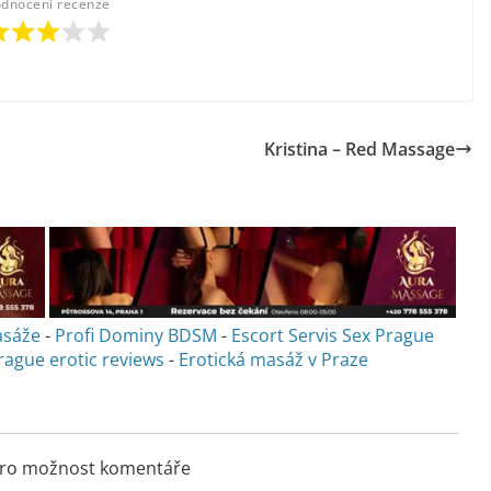
dnocení recenze
Kristina – Red Massage
asáže
-
Profi Dominy BDSM
-
Escort Servis Sex
Prague
rague erotic reviews
-
Erotická masáž v Praze
 pro možnost komentáře