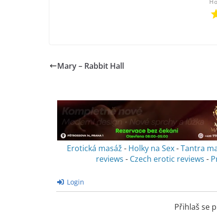
Ho
Mary – Rabbit Hall
Erotická masáž
-
Holky na Sex
-
Tantra m
reviews
-
Czech erotic reviews
-
P
Login
Přihlaš se