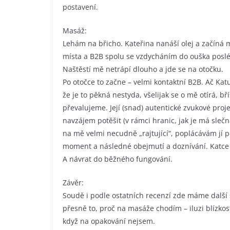
postavení.
Masáž:
Lehám na břicho. Kateřina nanáší olej a začíná m
místa a B2B spolu se vzdycháním do ouška poslé
Naštěstí mě netrápí dlouho a jde se na otočku.
Po otočce to začne – velmi kontaktní B2B. Ač Kat
že je to pěkná nestyda, všelijak se o mě otírá,
převalujeme. Její (snad) autentické zvukové pro
navzájem potěšit (v rámci hranic, jak je má slečn
na mě velmi necudně „rajtující“, poplácávám jí 
moment a následné obejmutí a doznívání. Katce 
A návrat do běžného fungování.
Závěr:
Soudě i podle ostatních recenzí zde máme další s
přesně to, proč na masáže chodím – iluzi blízko
když na opakování nejsem.