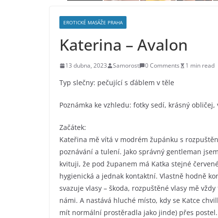
EROTICKÉ MASÁŽE PRAHA
Katerina – Avalon
13 dubna, 2023
Samorost
0 Comments
1 min read
Typ slečny: pečující s ďáblem v těle
Poznámka ke vzhledu: fotky sedí, krásný obličej,
Začátek:
Kateřina mě vítá v modrém župánku s rozpuštěným
poznávání a tulení. Jako správný gentleman jse
kvituji, že pod županem má Katka stejné červené
hygienická a jednak kontaktní. Vlastně hodně kont
svazuje vlasy – škoda, rozpuštěné vlasy mě vždy 
námi. A nastává hluché místo, kdy se Katce chvi
mít normální prostěradla jako jinde) přes postel