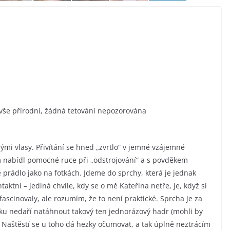
 vše přírodní, žádná tetování nepozorována
i vlasy. Přivítání se hned „zvrtlo“ v jemné vzájemné
m nabídl pomocné ruce při „odstrojování“ a s povděkem
 prádlo jako na fotkách. Jdeme do sprchy, která je jednak
aktní – jediná chvíle, kdy se o mě Kateřina netře, je, když si
fascinovaly, ale rozumím, že to není praktické. Sprcha je za
lku nedaří natáhnout takový ten jednorázový hadr (mohli by
. Naštěstí se u toho dá hezky očumovat, a tak úplně neztrácím