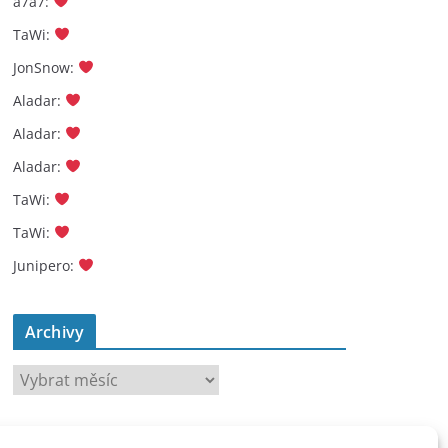
a7a7
:
TaWi
:
JonSnow
:
Aladar
:
Aladar
:
Aladar
:
TaWi
:
TaWi
:
Junipero
:
Archivy
A
r
c
toplist