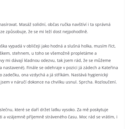
asírovat. Masáž solidní, občas ručka navštíví i ta správná
ze způsobuje, že se mi leží dost nejpohodlně.
uška vypadá v obličeji jako hodná a slušná holka, musím říct,
 bříškem, stehnem, u toho se všemožně propletáme a
jevy mi dávají kladnou odezvu, tak jsem rád, že se můžeme
a nastavené). Finále se odehraje v pozici já zádech a Kateřina
po zadečku, ona vzdychá a já stříkám. Nastává hygienický
jsem v náručí dokonce na chvilku usnul. Sprcha. Rozloučení.
lečnu, které se daří držet laťku vysoko. Za mě poskytuje
sti a vzájemně příjemně stráveného času. Moc rád se vrátím, i