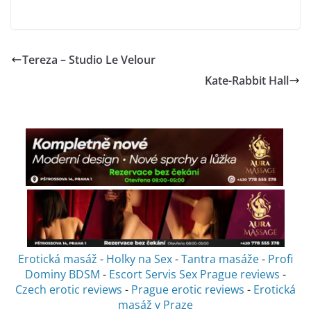
Tereza – Studio Le Velour
Kate-Rabbit Hall
Erotická masáž
-
Holky na Sex
-
Tantra masáže
-
Profi
Dominy BDSM
-
Escort Servis Sex
Prague reviews
-
Czech erotic reviews
-
Prague erotic reviews
-
Erotická
masáž v Praze