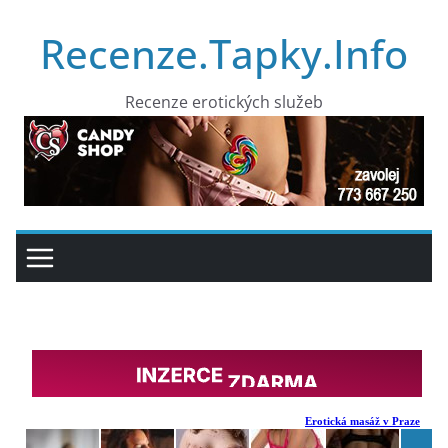
Přeskočit
Recenze.Tapky.Info
na
obsah
Recenze erotických služeb