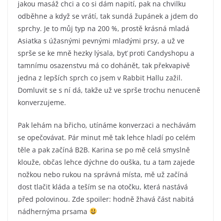
jakou masáž chci a co si dám napití, pak na chvilku
odběhne a když se vrátí, tak sundá župánek a jdem do
sprchy. Je to můj typ na 200 %, prostě krásná mladá
Asiatka s úžasnými pevnými mladými prsy, a už ve
sprše se ke mně hezky lýsala, byť proti Candyshopu a
tamnímu osazenstvu má co dohánět, tak překvapivě
jedna z lepších sprch co jsem v Rabbit Hallu zažil.
Domluvit se s ní dá, takže už ve sprše trochu nenuceně
konverzujeme.
Pak lehám na břicho, utínáme konverzaci a nechávám
se opečovávat. Pár minut mě tak lehce hladí po celém
těle a pak začíná B2B. Karina se po mě celá smyslně
klouže, občas lehce dýchne do ouška, tu a tam zajede
nožkou nebo rukou na správná místa, mě už začíná
dost tlačit kláda a teším se na otočku, která nastává
před polovinou. Zde spoiler: hodně žhavá část nabitá
nádhernýma prsama