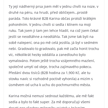
Ty její nádherný prsa jsem měl v jednu chvíli na noze, v
druhé na péru, na hrudi, před obličejem…prostě
paráda. Toto krásné B2B Karina občas proloží krátkým
pohoněním. V jednu chvíli si sedla i klínem na moji
ruku. Tak jsem ji tam jen lehce hladil, na což jsem čekal
jestli se neodtáhne a neodtáhla. Tak jsme tak byli na
sobě nalepení, ona po mě celá jezdila, já byl v sedmém
nebi. Gradovalo to gradovalo, pak mě začla honit trochu
víc, několikrát hezky oddálila a zanedlouho bylo
vymalováno. Potom ještě trocha vzájemného mazlení,
společné umytí od oleje, trocha zajímavého pokecu.
Předání dvou tisíců (B2B hodina za 1,900 Kč, ale tu
stovku navíc si rozhodně poctivě vyhonila) a mizím s
úsměvem od ucha k uchu do pochmurného města.
Karina možná nemusí sednout každému, ale mě fakt
sedla a bylo to fakt super. Za mě doporučuji všemi
deseti pro všechny milovníky asiatek s krásným