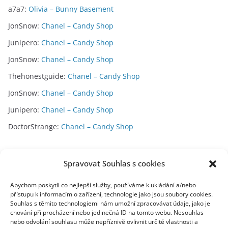
a7a7
:
Olivia – Bunny Basement
JonSnow
:
Chanel – Candy Shop
Junipero
:
Chanel – Candy Shop
JonSnow
:
Chanel – Candy Shop
Thehonestguide
:
Chanel – Candy Shop
JonSnow
:
Chanel – Candy Shop
Junipero
:
Chanel – Candy Shop
DoctorStrange
:
Chanel – Candy Shop
Archivy
Spravovat Souhlas s cookies
A
Abychom poskytli co nejlepší služby, používáme k ukládání a/nebo
přístupu k informacím o zařízení, technologie jako jsou soubory cookies.
r
Souhlas s těmito technologiemi nám umožní zpracovávat údaje, jako je
c
chování při procházení nebo jedinečná ID na tomto webu. Nesouhlas
toplist
h
nebo odvolání souhlasu může nepříznivě ovlivnit určité vlastnosti a