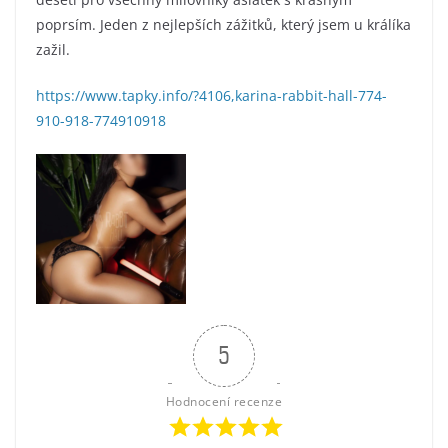
poprsím. Jeden z nejlepších zážitků, který jsem u králíka
zažil.
https://www.tapky.info/?4106,karina-rabbit-hall-774-
910-918-774910918
5
Hodnocení recenze