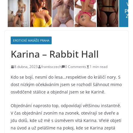
EROTICKÉ MASÁŽE PRAHA
Karina – Rabbit Hall
8 dubna, 2023
frantisczech
0 Comments
1 min read
Kdo se bojí, nesmí do lesa…respektive do králičí nory. S
dost nízkým očekáváním jsem se rozhodl šáhnout mimo
osvědčené stálice a objednal jsem se ke Karině.
Objednání naprosto top, odpovídají většinou instantně.
V čas objednání zvoním na zvonek, otevírají se dveře a
jdu dolů, kde už mě s úsměvem vítá Karina. Vřelé objetí
na úvod a už pelášíme na pokoj, kde se Karina zeptá