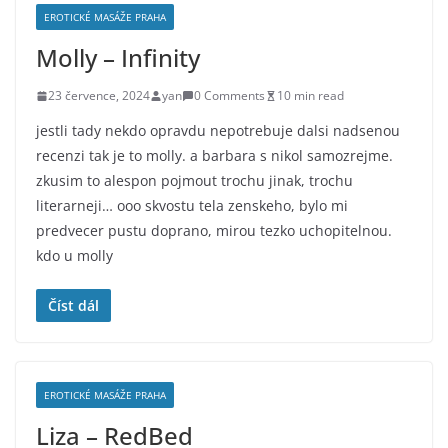
EROTICKÉ MASÁŽE PRAHA
Molly – Infinity
23 července, 2024
yan
0 Comments
10 min read
jestli tady nekdo opravdu nepotrebuje dalsi nadsenou
recenzi tak je to molly. a barbara s nikol samozrejme.
zkusim to alespon pojmout trochu jinak, trochu
literarneji… ooo skvostu tela zenskeho, bylo mi
predvecer pustu doprano, mirou tezko uchopitelnou.
kdo u molly
Číst dál
EROTICKÉ MASÁŽE PRAHA
Liza – RedBed