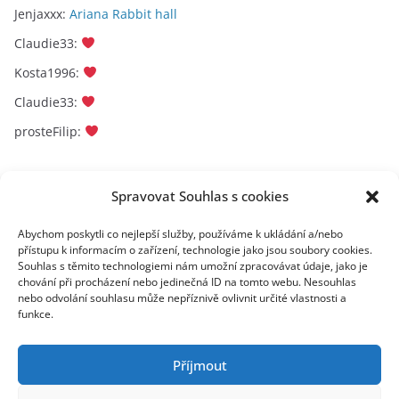
Jenjaxxx
:
Ariana Rabbit hall
Claudie33
:
Kosta1996
:
Claudie33
:
prosteFilip
:
Archivy
Spravovat Souhlas s cookies
A
Abychom poskytli co nejlepší služby, používáme k ukládání a/nebo
přístupu k informacím o zařízení, technologie jako jsou soubory cookies.
r
Souhlas s těmito technologiemi nám umožní zpracovávat údaje, jako je
c
chování při procházení nebo jedinečná ID na tomto webu. Nesouhlas
toplist
h
nebo odvolání souhlasu může nepříznivě ovlivnit určité vlastnosti a
funkce.
i
v
y
Příjmout