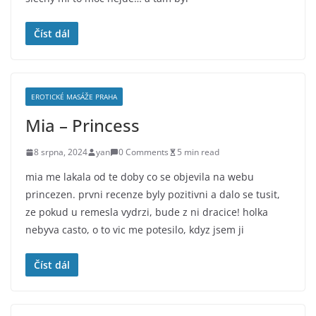
Číst dál
EROTICKÉ MASÁŽE PRAHA
Mia – Princess
8 srpna, 2024
yan
0 Comments
5 min read
mia me lakala od te doby co se objevila na webu
princezen. prvni recenze byly pozitivni a dalo se tusit,
ze pokud u remesla vydrzi, bude z ni dracice! holka
nebyva casto, o to vic me potesilo, kdyz jsem ji
Číst dál