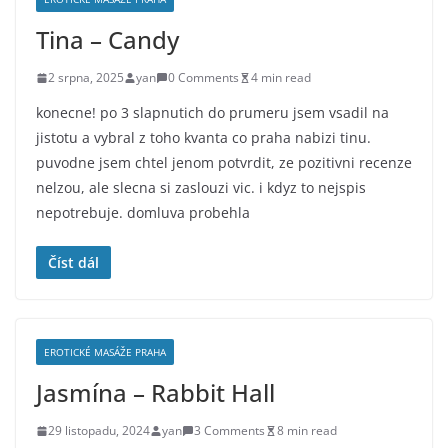
Tina – Candy
2 srpna, 2025
yan
0 Comments
4 min read
konecne! po 3 slapnutich do prumeru jsem vsadil na
jistotu a vybral z toho kvanta co praha nabizi tinu.
puvodne jsem chtel jenom potvrdit, ze pozitivni recenze
nelzou, ale slecna si zaslouzi vic. i kdyz to nejspis
nepotrebuje. domluva probehla
Číst dál
EROTICKÉ MASÁŽE PRAHA
Jasmína – Rabbit Hall
29 listopadu, 2024
yan
3 Comments
8 min read