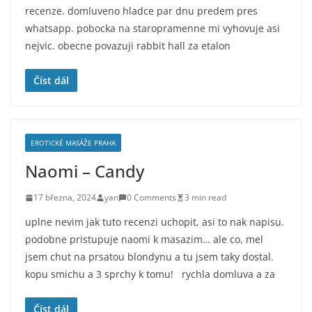
recenze. domluveno hladce par dnu predem pres
whatsapp. pobocka na staropramenne mi vyhovuje asi
nejvic. obecne povazuji rabbit hall za etalon
Číst dál
EROTICKÉ MASÁŽE PRAHA
Naomi – Candy
17 března, 2024
yan
0 Comments
3 min read
uplne nevim jak tuto recenzi uchopit, asi to nak napisu.
podobne pristupuje naomi k masazim… ale co, mel
jsem chut na prsatou blondynu a tu jsem taky dostal.
kopu smichu a 3 sprchy k tomu! rychla domluva a za
Číst dál