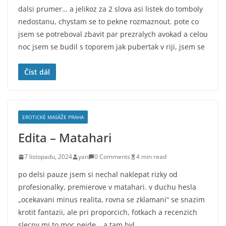
dalsi prumer… a jelikoz za 2 slova asi listek do tomboly
nedostanu, chystam se to pekne rozmaznout. pote co
jsem se potreboval zbavit par prezralych avokad a celou
noc jsem se budil s toporem jak pubertak v riji, jsem se
Číst dál
EROTICKÉ MASÁŽE PRAHA
Edita – Matahari
7 listopadu, 2024
yan
0 Comments
4 min read
po delsi pauze jsem si nechal naklepat rizky od
profesionalky, premierove v matahari. v duchu hesla
„ocekavani minus realita, rovna se zklamani“ se snazim
krotit fantazii, ale pri proporcich, fotkach a recenzich
slecny mi to moc nejde… a tam byl