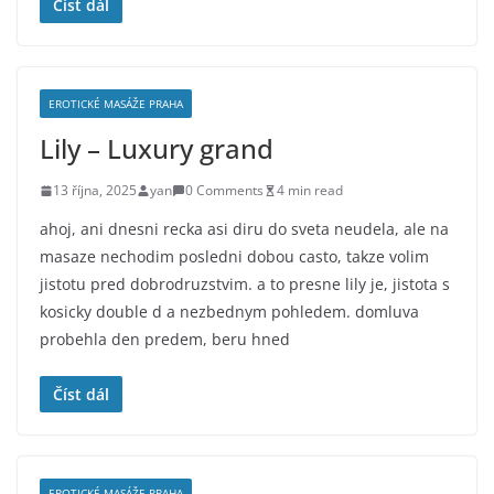
Číst dál
EROTICKÉ MASÁŽE PRAHA
Lily – Luxury grand
13 října, 2025
yan
0 Comments
4 min read
ahoj, ani dnesni recka asi diru do sveta neudela, ale na
masaze nechodim posledni dobou casto, takze volim
jistotu pred dobrodruzstvim. a to presne lily je, jistota s
kosicky double d a nezbednym pohledem. domluva
probehla den predem, beru hned
Číst dál
EROTICKÉ MASÁŽE PRAHA