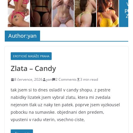
Author:
yan
EROTICKÉ MASÁŽE PRAHA
Zlata – Candy
8 července, 2026
yan
2 Comments
3 min read
tak jsem si to dnes osladil v candy shopu. z pestre
nabidky lizatek jsem vybral zlatu, ktera mi zvedala
nejenom tlak uz naky ten patek. poprve jsem vyzkousel
pobocku na sumavske. objednani den predem,
vpusteni v radu vterin, vsechno ciste,