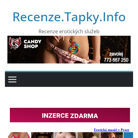
Přeskočit
Recenze.Tapky.Info
na
obsah
Recenze erotických služeb