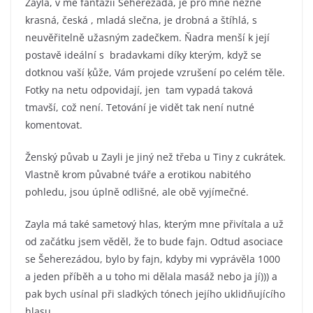
Zayla, v mé fantazii Šeherezáda, je pro mne nežně
krasná, česká , mladá slečna, je drobná a štíhlá, s
neuvěřitelně užasným zadečkem. Ňadra menší k její
postavě ideální s bradavkami díky kterým, když se
dotknou vaší ķůže, Vám projede vzrušení po celém těle.
Fotky na netu odpovidají, jen tam vypadá taková
tmavší, což není. Tetování je vidět tak není nutné
komentovat.
Ženský půvab u Zayli je jiný než třeba u Tiny z cukrátek.
Vlastně krom půvabné tváře a erotikou nabitého
pohledu, jsou úplně odlišné, ale obě vyjímečné.
Zayla má také sametový hlas, kterým mne přivítala a už
od začátku jsem věděl, že to bude fajn. Odtud asociace
se Šeherezádou, bylo by fajn, kdyby mi vyprávěla 1000
a jeden příběh a u toho mi dělala masáž nebo ja jí))) a
pak bych usínal při sladkých tónech jejího uklidňujícího
hlasu.