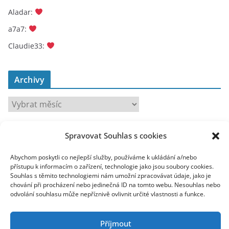
Aladar
:
a7a7
:
Claudie33
:
Archivy
A
r
c
Spravovat Souhlas s cookies
toplist
h
i
Abychom poskytli co nejlepší služby, používáme k ukládání a/nebo
v
přístupu k informacím o zařízení, technologie jako jsou soubory cookies.
Souhlas s těmito technologiemi nám umožní zpracovávat údaje, jako je
y
chování při procházení nebo jedinečná ID na tomto webu. Nesouhlas nebo
odvolání souhlasu může nepříznivě ovlivnit určité vlastnosti a funkce.
Příjmout