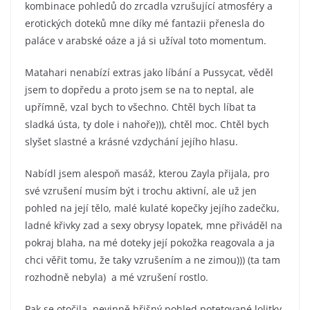
kombinace pohledů do zrcadla vzrušující atmosféry a
erotických doteků mne díky mé fantazii přenesla do
paláce v arabské oáze a já si užíval toto momentum.
Matahari nenabízí extras jako líbání a Pussycat, věděl
jsem to dopředu a proto jsem se na to neptal, ale
upřímně, vzal bych to všechno. Chtěl bych líbat ta
sladká ústa, ty dole i nahoře))), chtěl moc. Chtěl bych
slyšet slastné a krásné vzdychání jejího hlasu.
Nabídl jsem alespoň masáž, kterou Zayla přijala, pro
své vzrušení musím být i trochu aktivní, ale už jen
pohled na její tělo, malé kulaté kopečky jejího zadečku,
ladné křivky zad a sexy obrysy lopatek, mne přiváděl na
pokraj blaha, na mé doteky její pokožka reagovala a ja
chci věřit tomu, že taky vzrušením a ne zimou))) (ta tam
rozhodně nebyla) a mé vzrušení rostlo.
Pak se otočila, nevinně hřišný pohled potetované lolitky