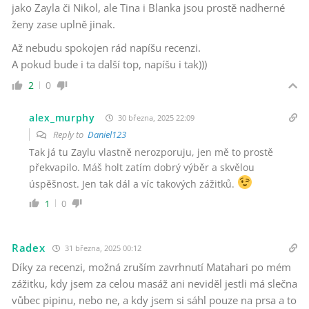
jako Zayla či Nikol, ale Tina i Blanka jsou prostě nadherné
ženy zase uplně jinak.
Až nebudu spokojen rád napíšu recenzi.
A pokud bude i ta další top, napíšu i tak)))
2
0
alex_murphy
30 března, 2025 22:09
Reply to
Daniel123
Tak já tu Zaylu vlastně nerozporuju, jen mě to prostě
překvapilo. Máš holt zatím dobrý výběr a skvělou
úspěšnost. Jen tak dál a víc takových zážitků.
1
0
Radex
31 března, 2025 00:12
Díky za recenzi, možná zruším zavrhnutí Matahari po mém
zážitku, kdy jsem za celou masáž ani neviděl jestli má slečna
vůbec pipinu, nebo ne, a kdy jsem si sáhl pouze na prsa a to