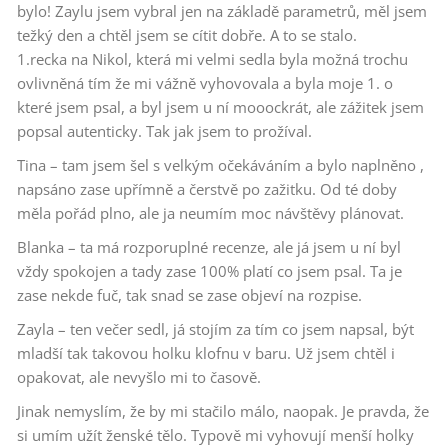
bylo! Zaylu jsem vybral jen na základě parametrů, měl jsem
težký den a chtěl jsem se cítit dobře. A to se stalo.
1.recka na Nikol, která mi velmi sedla byla možná trochu
ovlivněná tím že mi vážně vyhovovala a byla moje 1. o
které jsem psal, a byl jsem u ní mooockrát, ale zážitek jsem
popsal autenticky. Tak jak jsem to prožíval.
Tina – tam jsem šel s velkým očekáváním a bylo naplněno ,
napsáno zase upřímně a čerstvě po zažitku. Od té doby
měla pořád plno, ale ja neumím moc návštěvy plánovat.
Blanka – ta má rozporuplné recenze, ale já jsem u ní byl
vždy spokojen a tady zase 100% platí co jsem psal. Ta je
zase nekde fuč, tak snad se zase objeví na rozpise.
Zayla – ten večer sedl, já stojím za tím co jsem napsal, být
mladší tak takovou holku klofnu v baru. Už jsem chtěl i
opakovat, ale nevyšlo mi to časově.
Jinak nemyslím, že by mi stačilo málo, naopak. Je pravda, že
si umím užít ženské tělo. Typově mi vyhovují menší holky