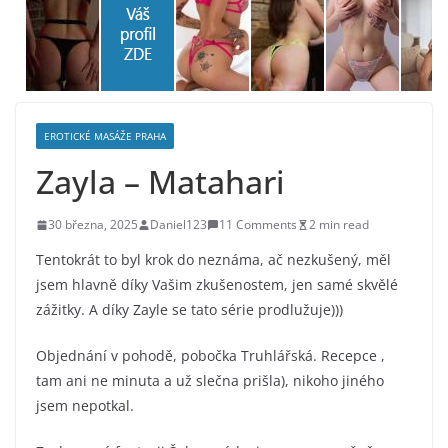
EROTICKÉ MASÁŽE PRAHA
Zayla – Matahari
30 března, 2025
Daniel123
11 Comments
2 min read
Tentokrát to byl krok do neznáma, ač nezkušený, měl
jsem hlavně díky Vašim zkušenostem, jen samé skvělé
zážitky. A díky Zayle se tato série prodlužuje)))
Objednání v pohodě, pobočka Truhlářská. Recepce ,
tam ani ne minuta a už slečna prišla), nikoho jiného
jsem nepotkal.