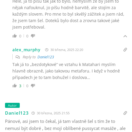
Hele, já to píšu tak jak to bylo, nemyslím že by jsem to
nějak nafouknul, jo píšu hodně barvitě, ale stojím za
každým slovem. Pro mne to byl skvělý zážitek a jsem rád,
že jsem tam šel. Doteků bylo dost a zrovna takové jaké
jsem potřeboval.
0
0
alex_murphy
30 března, 2025 22:20
Reply to
Daniel123
Tak já to „bezdotykové“ ve vztahu k Matahari myslím
hlavně obrazně, jako takovou metaforu. I když v hodně
případech je to tam bohužel i doslova…
3
0
Autor
Daniel123
30 března, 2025 21:55
Pánové, asi jsem to čekal, já tam vlastně šel s tím že to
nemusí být dobré , bez mojí oblíbené pussycat masáže , ale