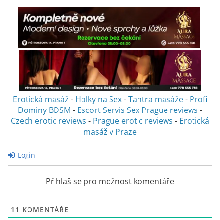
Erotická masáž
-
Holky na Sex
-
Tantra masáže
-
Profi
Dominy BDSM
-
Escort Servis Sex
Prague reviews
-
Czech erotic reviews
-
Prague erotic reviews
-
Erotická
masáž v Praze
Login
Přihlaš se pro možnost komentáře
11
KOMENTÁŘE