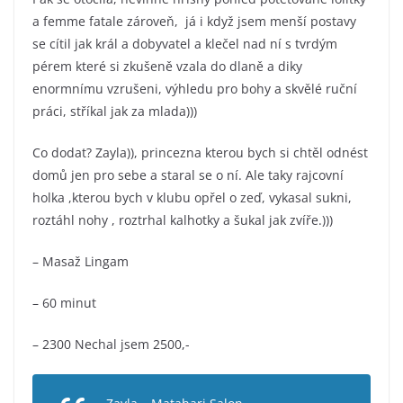
a femme fatale zároveň, já i když jsem menší postavy
se cítil jak král a dobyvatel a klečel nad ní s tvrdým
pérem které si zkušeně vzala do dlaně a diky
enormnímu vzrušeni, výhledu pro bohy a skvělé ruční
práci, stříkal jak za mlada)))
Co dodat? Zayla)), princezna kterou bych si chtěl odnést
domů jen pro sebe a staral se o ní. Ale taky rajcovní
holka ,kterou bych v klubu opřel o zeď, vykasal sukni,
roztáhl nohy , roztrhal kalhotky a šukal jak zvíře.)))
– Masaž Lingam
– 60 minut
– 2300 Nechal jsem 2500,-