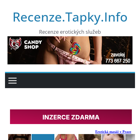
Přeskočit
Recenze.Tapky.Info
na
obsah
Recenze erotických služeb