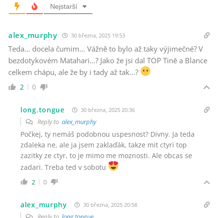
Nejstarší
alex_murphy
30 března, 2025 19:53
Teda… docela čumim… Vážně to bylo až taky výjimečné? V
bezdotykovém Matahari…? Jako že jsi dal TOP Tině a Blance
celkem chápu, ale že by i tady až tak…?
2
0
long.tongue
30 března, 2025 20:36
Reply to
alex_murphy
Počkej, ty nemáš podobnou uspesnost? Divny. Ja teda
zdaleka ne, ale ja jsem zaklaďák, takze mit ctyri top
zazitky ze ctyr, to je mimo me moznosti. Ale obcas se
zadari. Treba ted v sobotu
2
0
alex_murphy
30 března, 2025 20:58
Reply to
long.tongue