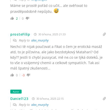
Máme se prostě pořád co učit… ale ověřovat to
pravděpodobně nepůjdu.
2
0
prosteFilip
30 března, 2025 21:33
Reply to
alex_murphy
Nechci tě nijak poučovat a říkat o čem je erotická masáž
atd, to je píčovina, ale jako bezdotykový Matahari? Od
kdy?? Jestli ti chybí pussycat, mě ne.co se týká doteků, je
to vše o vzájemný chemii a celkově sympatiích. Tak asi
máš špatný zkušenosti…
0
-3
Autor
Daniel123
30 března, 2025 22:15
Reply to
alex_murphy