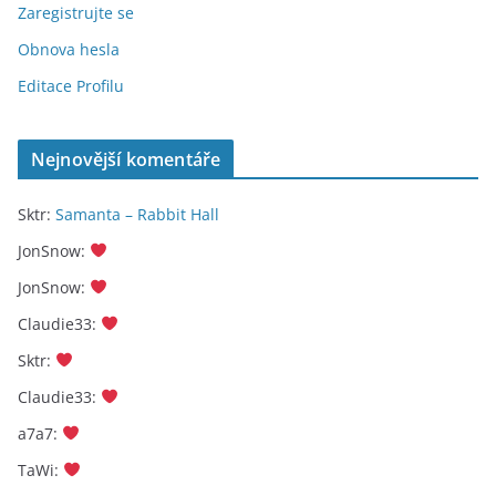
Zaregistrujte se
Obnova hesla
Editace Profilu
Nejnovější komentáře
Sktr
:
Samanta – Rabbit Hall
JonSnow
:
JonSnow
:
Claudie33
:
Sktr
:
Claudie33
:
a7a7
:
TaWi
: