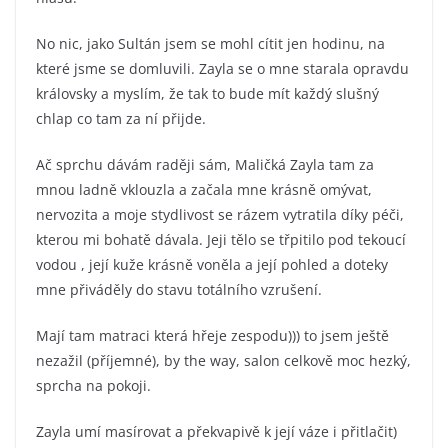
No nic, jako Sultán jsem se mohl cítit jen hodinu, na
které jsme se domluvili. Zayla se o mne starala opravdu
královsky a myslím, že tak to bude mít každý slušný
chlap co tam za ní přijde.
Ač sprchu dávám raději sám, Maličká Zayla tam za
mnou ladně vklouzla a začala mne krásně omývat,
nervozita a moje stydlivost se rázem vytratila díky péči,
kterou mi bohatě dávala. Jeji tělo se třpitilo pod tekoucí
vodou , její kuže krásně voněla a její pohled a doteky
mne přiváděly do stavu totálního vzrušení.
Mají tam matraci která hřeje zespodu))) to jsem ještě
nezažil (příjemné), by the way, salon celkově moc hezký,
sprcha na pokoji.
Zayla umí masírovat a překvapivě k její váze i přitlačit)