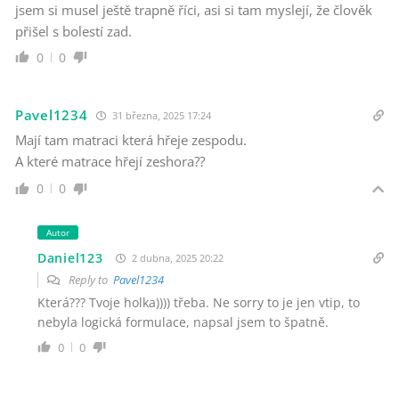
jsem si musel ještě trapně říci, asi si tam myslejí, že člověk
přišel s bolestí zad.
0
0
Pavel1234
31 března, 2025 17:24
Mají tam matraci která hřeje zespodu.
A které matrace hřejí zeshora??
0
0
Autor
Daniel123
2 dubna, 2025 20:22
Reply to
Pavel1234
Která??? Tvoje holka)))) třeba. Ne sorry to je jen vtip, to
nebyla logická formulace, napsal jsem to špatně.
0
0