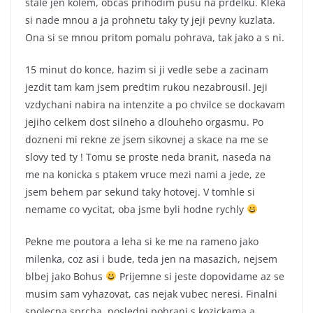
stale jen kolem, obcas prihodim pusu na prdelku. Kleka
si nade mnou a ja prohnetu taky ty jeji pevny kuzlata.
Ona si se mnou pritom pomalu pohrava, tak jako a s ni.
15 minut do konce, hazim si ji vedle sebe a zacinam
jezdit tam kam jsem predtim rukou nezabrousil. Jeji
vzdychani nabira na intenzite a po chvilce se dockavam
jejiho celkem dost silneho a dlouheho orgasmu. Po
dozneni mi rekne ze jsem sikovnej a skace na me se
slovy ted ty ! Tomu se proste neda branit, naseda na
me na konicka s ptakem vruce mezi nami a jede, ze
jsem behem par sekund taky hotovej. V tomhle si
nemame co vycitat, oba jsme byli hodne rychly
Pekne me poutora a leha si ke me na rameno jako
milenka, coz asi i bude, teda jen na masazich, nejsem
blbej jako Bohus
Prijemne si jeste dopovidame az se
musim sam vyhazovat, cas nejak vubec neresi. Finalni
spolecna sprcha, posledni pohrani s kozickama a