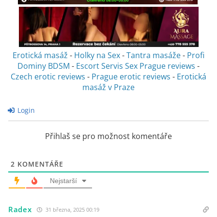
Erotická masáž
-
Holky na Sex
-
Tantra masáže
-
Profi
Dominy BDSM
-
Escort Servis Sex
Prague reviews
-
Czech erotic reviews
-
Prague erotic reviews
-
Erotická
masáž v Praze
Login
Přihlaš se pro možnost komentáře
2
KOMENTÁŘE
Nejstarší
Radex
31 března, 2025 00:19