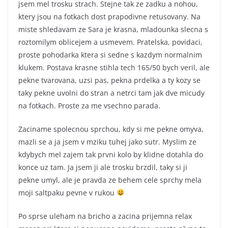
jsem mel trosku strach. Stejne tak ze zadku a nohou,
ktery jsou na fotkach dost prapodivne retusovany. Na
miste shledavam ze Sara je krasna, mladounka slecna s
roztomilym oblicejem a usmevem. Pratelska, povidaci,
proste pohodarka ktera si sedne s kazdym normalnim
klukem. Postava krasne stihla tech 165/50 bych veril, ale
pekne tvarovana, uzsi pas, pekna prdelka a ty kozy se
taky pekne uvolni do stran a netrci tam jak dve micudy
na fotkach. Proste za me vsechno parada.
Zaciname spolecnou sprchou, kdy si me pekne omyva,
mazli se a ja jsem v mziku tuhej jako sutr. Myslim ze
kdybych mel zajem tak prvni kolo by klidne dotahla do
konce uz tam. Ja jsem ji ale trosku brzdil, taky si ji
pekne umyl, ale je pravda ze behem cele sprchy mela
moji saltpaku pevne v rukou
Po sprse uleham na bricho a zacina prijemna relax