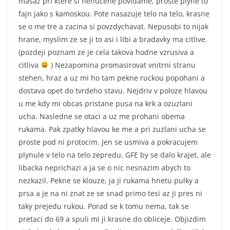
masaz pri ktere si nenucene povidame, proste plyne to
fajn jako s kamoskou. Pote nasazuje telo na telo, krasne
se o me tre a zacina si povzdychavat. Nepusobi to nijak
hrane, myslim ze se ji to asi i libi a bradavky ma citlive.
(pozdeji poznam ze je cela takova hodne vzrusiva a
citliva
) Nezapomina promasirovat vnitrni stranu
stehen, hraz a uz mi ho tam pekne ruckou popohani a
dostava opet do tvrdeho stavu. Nejdriv v poloze hlavou
u me kdy mi obcas pristane pusa na krk a ozuzlani
ucha. Nasledne se otaci a uz me prohani obema
rukama. Pak zpatky hlavou ke me a pri zuzlani ucha se
proste pod ni protocim. Jen se usmiva a pokracujem
plynule v telo na telo zepredu. GFE by se dalo krajet, ale
libacka neprichazi a ja se o nic nesnazim abych to
nezkazil. Pekne se klouze, ja ji rukama hnetu pulky a
prsa a je na ni znat ze se snad primo tesi az ji pres ni
taky prejedu rukou. Porad se k tomu nema, tak se
pretaci do 69 a spuli mi ji krasne do obliceje. Objizdim