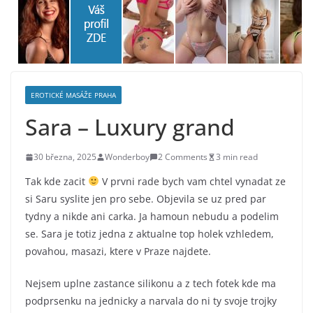
EROTICKÉ MASÁŽE PRAHA
Sara – Luxury grand
30 března, 2025
Wonderboy
2 Comments
3 min read
Tak kde zacit
V prvni rade bych vam chtel vynadat ze
si Saru syslite jen pro sebe. Objevila se uz pred par
tydny a nikde ani carka. Ja hamoun nebudu a podelim
se. Sara je totiz jedna z aktualne top holek vzhledem,
povahou, masazi, ktere v Praze najdete.
Nejsem uplne zastance silikonu a z tech fotek kde ma
podprsenku na jednicky a narvala do ni ty svoje trojky