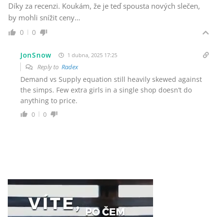
Díky za recenzi. Koukám, že je teď spousta nových slečen,
by mohli snížit ceny…
0
0
JonSnow
1 dubna, 2025 17:25
Reply to
Radex
Demand vs Supply equation still heavily skewed against
the simps. Few extra girls in a single shop doesn’t do
anything to price.
0
0