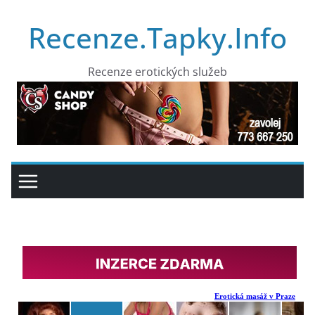
Přeskočit
Recenze.Tapky.Info
na
obsah
Recenze erotických služeb