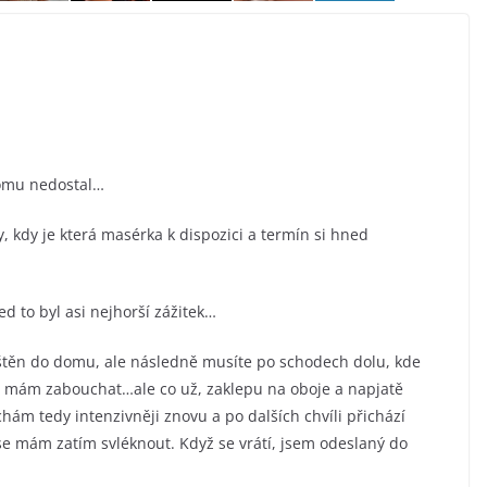
tomu nedostal…
, kdy je která masérka k dispozici a termín si hned
d to byl asi nejhorší zážitek…
těn do domu, ale následně musíte po schodech dolu, kde
ré mám zabouchat…ale co už, zaklepu na oboje a napjatě
hám tedy intenzivněji znovu a po dalších chvíli přichází
 se mám zatím svléknout. Když se vrátí, jsem odeslaný do