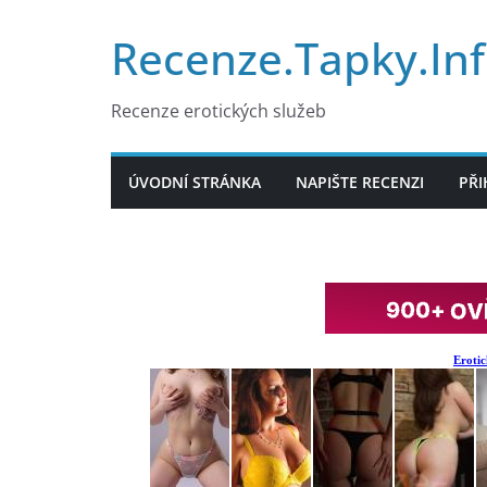
Přeskočit
Recenze.Tapky.In
na
obsah
Recenze erotických služeb
ÚVODNÍ STRÁNKA
NAPIŠTE RECENZI
PŘI