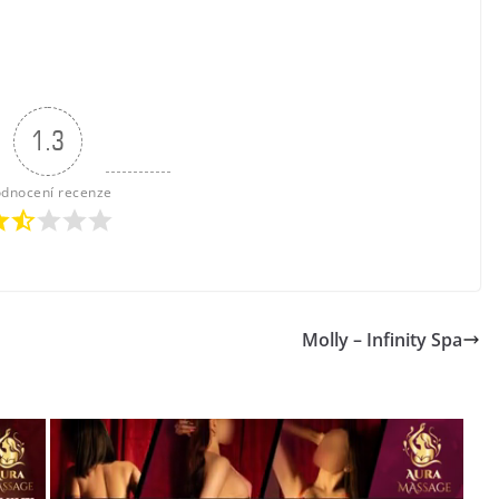
1.3
dnocení recenze
Molly – Infinity Spa