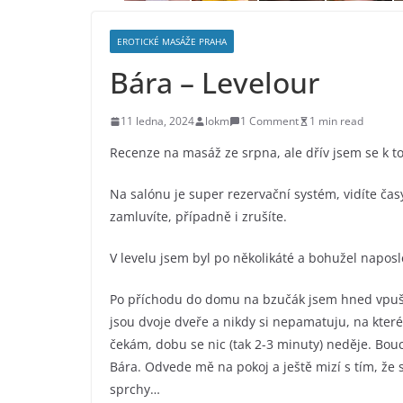
EROTICKÉ MASÁŽE PRAHA
Bára – Levelour
11 ledna, 2024
lokm
1 Comment
1 min read
Recenze na masáž ze srpna, ale dřív jsem se k 
Na salónu je super rezervační systém, vidíte časy
zamluvíte, případně i zrušíte.
V levelu jsem byl po několikáté a bohužel naposle
Po příchodu do domu na bzučák jsem hned vpuš
jsou dvoje dveře a nikdy si nepamatuju, na kte
čekám, dobu se nic (tak 2-3 minuty) neděje. Bouc
Bára. Odvede mě na pokoj a ještě mizí s tím, že
sprchy…