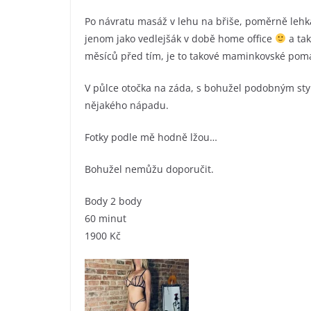
Po návratu masáž v lehu na břiše, poměrně lehk
jenom jako vedlejšák v době home office
a tak
měsíců před tím, je to takové maminkovské pom
V půlce otočka na záda, s bohužel podobným sty
nějakého nápadu.
Fotky podle mě hodně lžou…
Bohužel nemůžu doporučit.
Body 2 body
60 minut
1900 Kč