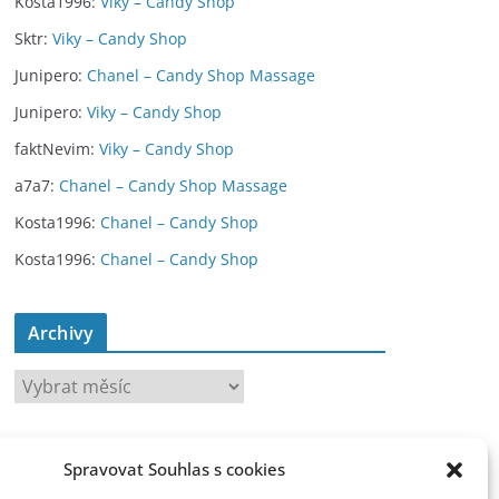
Kosta1996
:
Viky – Candy Shop
Sktr
:
Viky – Candy Shop
Junipero
:
Chanel – Candy Shop Massage
Junipero
:
Viky – Candy Shop
faktNevim
:
Viky – Candy Shop
a7a7
:
Chanel – Candy Shop Massage
Kosta1996
:
Chanel – Candy Shop
Kosta1996
:
Chanel – Candy Shop
Archivy
A
r
c
toplist
h
Spravovat Souhlas s cookies
i