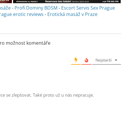
asáže
-
Profi Dominy BDSM
-
Escort Servis Sex
Prague
rague erotic reviews
-
Erotická masáž v Praze
 pro možnost komentáře
Nejstarší
e se zlepšovat. Také proto už u nás nepracuje.