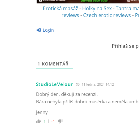
Erotická masáž
-
Holky na Sex
-
Tantra m
reviews
-
Czech erotic reviews
-
P
Login
Přihlaš se
1
KOMENTÁŘ
StudioLeVelour
11 ledna, 2024 14:12
Dobrý den, děkuji za recenzi.
Bára nebyla příliš dobrá masérka a neměla ambic
Jenny
1
-1