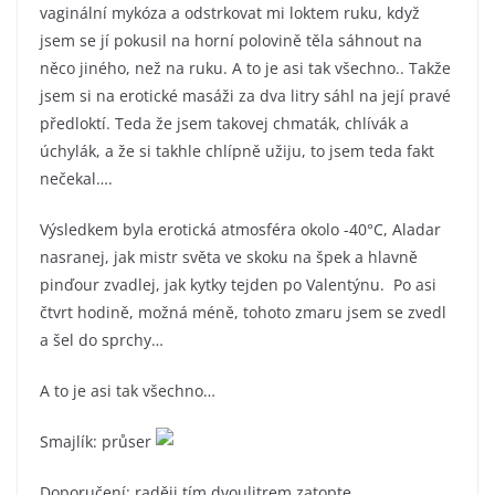
vaginální mykóza a odstrkovat mi loktem ruku, když
jsem se jí pokusil na horní polovině těla sáhnout na
něco jiného, než na ruku. A to je asi tak všechno.. Takže
jsem si na erotické masáži za dva litry sáhl na její pravé
předloktí. Teda že jsem takovej chmaták, chlívák a
úchylák, a že si takhle chlípně užiju, to jsem teda fakt
nečekal….
Výsledkem byla erotická atmosféra okolo -40°C, Aladar
nasranej, jak mistr světa ve skoku na špek a hlavně
pinďour zvadlej, jak kytky tejden po Valentýnu. Po asi
čtvrt hodině, možná méně, tohoto zmaru jsem se zvedl
a šel do sprchy…
A to je asi tak všechno…
Smajlík: průser
Doporučení: raději tím dvoulitrem zatopte.