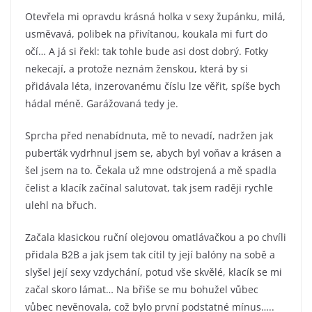
Otevřela mi opravdu krásná holka v sexy župánku, milá,
usměvavá, polibek na přivítanou, koukala mi furt do
očí… A já si řekl: tak tohle bude asi dost dobrý. Fotky
nekecají, a protože neznám ženskou, která by si
přidávala léta, inzerovanému číslu lze věřit, spíše bych
hádal méně. Garážovaná tedy je.
Sprcha před nenabídnuta, mě to nevadí, nadržen jak
puberťák vydrhnul jsem se, abych byl voňav a krásen a
šel jsem na to. Čekala už mne odstrojená a mě spadla
čelist a klacík začínal salutovat, tak jsem raději rychle
ulehl na břuch.
Začala klasickou ruční olejovou omatlávačkou a po chvíli
přidala B2B a jak jsem tak cítil ty její balóny na sobě a
slyšel její sexy vzdychání, potud vše skvělé, klacík se mi
začal skoro lámat… Na břiše se mu bohužel vůbec
vůbec nevěnovala, což bylo první podstatné mínus…..