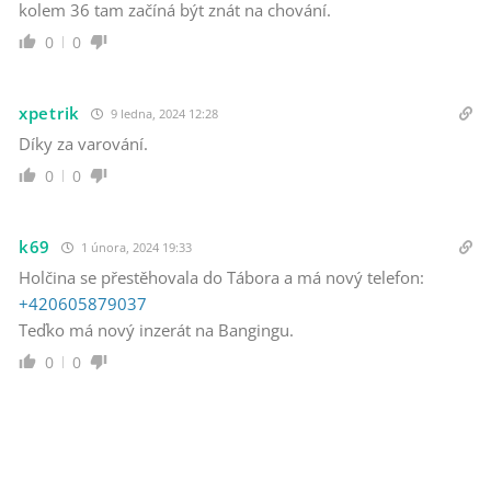
kolem 36 tam začíná být znát na chování.
0
0
xpetrik
9 ledna, 2024 12:28
Díky za varování.
0
0
k69
1 února, 2024 19:33
Holčina se přestěhovala do Tábora a má nový telefon:
+420605879037
Teďko má nový inzerát na Bangingu.
0
0