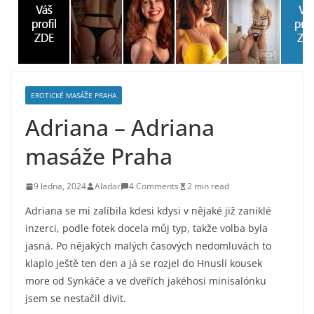
EROTICKÉ MASÁŽE PRAHA
Adriana – Adriana
masáže Praha
9 ledna, 2024
Aladar
4 Comments
2 min read
Adriana se mi zalíbila kdesi kdysi v nějaké již zaniklé
inzerci, podle fotek docela můj typ, takže volba byla
jasná. Po nějakých malých časových nedomluvách to
klaplo ještě ten den a já se rozjel do Hnuslí kousek
more od Synkáče a ve dveřích jakéhosi minisalónku
jsem se nestačil divit.