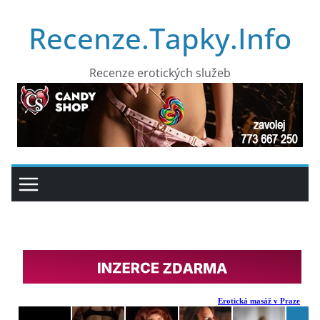
Přeskočit
Recenze.Tapky.Info
na
obsah
Recenze erotických služeb