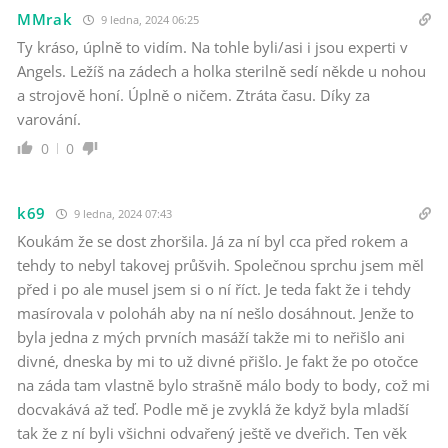
MMrak
9 ledna, 2024 06:25
Ty kráso, úplně to vidím. Na tohle byli/asi i jsou experti v
Angels. Ležíš na zádech a holka sterilně sedí někde u nohou
a strojově honí. Úplně o ničem. Ztráta času. Díky za
varování.
0
0
k69
9 ledna, 2024 07:43
Koukám že se dost zhoršila. Já za ní byl cca před rokem a
tehdy to nebyl takovej průšvih. Společnou sprchu jsem měl
před i po ale musel jsem si o ní říct. Je teda fakt že i tehdy
masírovala v poloháh aby na ní nešlo dosáhnout. Jenže to
byla jedna z mých prvních masáží takže mi to neřišlo ani
divné, dneska by mi to už divné přišlo. Je fakt že po otočce
na záda tam vlastně bylo strašně málo body to body, což mi
docvakává až teď. Podle mě je zvyklá že když byla mladší
tak že z ní byli všichni odvařený ještě ve dveřich. Ten věk