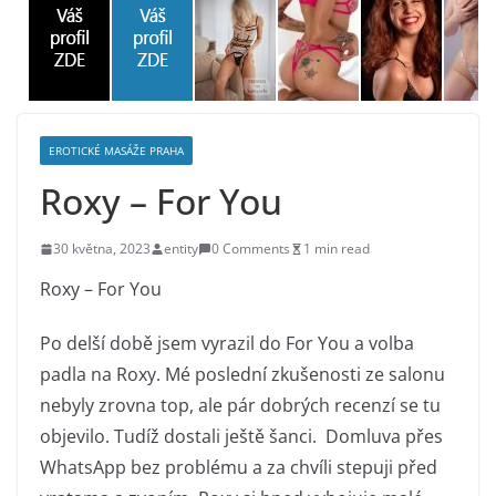
EROTICKÉ MASÁŽE PRAHA
Roxy – For You
30 května, 2023
entity
0 Comments
1 min read
Roxy – For You
Po delší době jsem vyrazil do For You a volba
padla na Roxy. Mé poslední zkušenosti ze salonu
nebyly zrovna top, ale pár dobrých recenzí se tu
objevilo. Tudíž dostali ještě šanci. Domluva přes
WhatsApp bez problému a za chvíli stepuji před