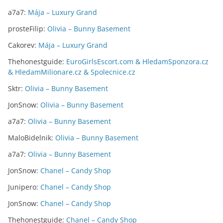
a7a7
:
Mája – Luxury Grand
prosteFilip
:
Olivia – Bunny Basement
Cakorev
:
Mája – Luxury Grand
Thehonestguide
:
EuroGirlsEscort.com & HledamSponzora.cz
& HledamMilionare.cz & Spolecnice.cz
Sktr
:
Olivia – Bunny Basement
JonSnow
:
Olivia – Bunny Basement
a7a7
:
Olivia – Bunny Basement
MaloBidelnik
:
Olivia – Bunny Basement
a7a7
:
Olivia – Bunny Basement
JonSnow
:
Chanel – Candy Shop
Junipero
:
Chanel – Candy Shop
JonSnow
:
Chanel – Candy Shop
Thehonestguide
:
Chanel – Candy Shop