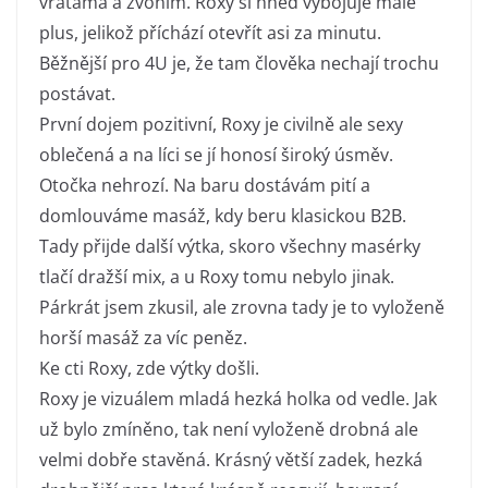
vratama a zvoním. Roxy si hned vybojuje malé
plus, jelikož příchází otevřít asi za minutu.
Běžnější pro 4U je, že tam člověka nechají trochu
postávat.
První dojem pozitivní, Roxy je civilně ale sexy
oblečená a na líci se jí honosí široký úsměv.
Otočka nehrozí. Na baru dostávám pití a
domlouváme masáž, kdy beru klasickou B2B.
Tady přijde další výtka, skoro všechny masérky
tlačí dražší mix, a u Roxy tomu nebylo jinak.
Párkrát jsem zkusil, ale zrovna tady je to vyloženě
horší masáž za víc peněz.
Ke cti Roxy, zde výtky došli.
Roxy je vizuálem mladá hezká holka od vedle. Jak
už bylo zmíněno, tak není vyloženě drobná ale
velmi dobře stavěná. Krásný větší zadek, hezká