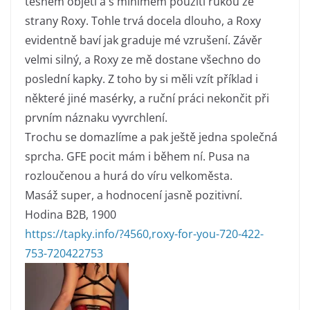
těsném objetí a s minimem použití rukou ze
strany Roxy. Tohle trvá docela dlouho, a Roxy
evidentně baví jak graduje mé vzrušení. Závěr
velmi silný, a Roxy ze mě dostane všechno do
poslední kapky. Z toho by si měli vzít příklad i
některé jiné masérky, a ruční práci nekončit při
prvním náznaku vyvrchlení.
Trochu se domazlíme a pak ještě jedna společná
sprcha. GFE pocit mám i během ní. Pusa na
rozloučenou a hurá do víru velkoměsta.
Masáž super, a hodnocení jasně pozitivní.
Hodina B2B, 1900
https://tapky.info/?4560,roxy-for-you-720-422-
753-720422753