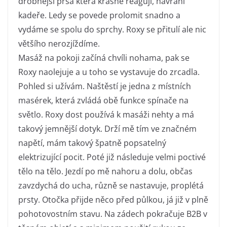
drobnější prsa která krásně reagují, havraní
kadeře. Ledy se povede prolomit snadno a
vydáme se spolu do sprchy. Roxy se přitulí ale nic
většího nerozjíždíme.
Masáž na pokoji začíná chvíli nohama, pak se
Roxy naolejuje a u toho se vystavuje do zrcadla.
Pohled si užívám. Naštěstí je jedna z místních
masérek, která zvládá obě funkce spínače na
světlo. Roxy dost používá k masáži nehty a má
takový jemnější dotyk. Drží mě tím ve značném
napětí, mám takový špatně popsatelný
elektrizující pocit. Poté již následuje velmi poctivé
tělo na tělo. Jezdí po mě nahoru a dolu, občas
zavzdychá do ucha, různě se nastavuje, proplétá
prsty. Otočka přijde něco před půlkou, já již v plně
pohotovostním stavu. Na zádech pokračuje B2B v