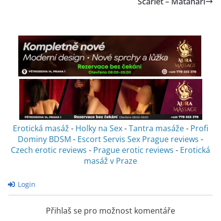
Scarlet – Matahari
Erotická masáž
-
Holky na Sex
-
Tantra masáže
-
Profi
Dominy BDSM
-
Escort Servis Sex
Prague reviews
-
Czech erotic reviews
-
Prague erotic reviews
-
Erotická
masáž v Praze
Login
Přihlaš se pro možnost komentáře