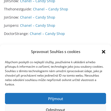
JonSnow
:
Chanel – Candy Shop
Thehonestguide
:
Chanel – Candy Shop
JonSnow
:
Chanel – Candy Shop
Junipero
:
Chanel – Candy Shop
DoctorStrange
:
Chanel – Candy Shop
Archivy
Spravovat Souhlas s cookies
A
Abychom poskytli co nejlepší služby, používáme k ukládání a/nebo
přístupu k informacím o zařízení, technologie jako jsou soubory cookies.
r
Souhlas s těmito technologiemi nám umožní zpracovávat údaje, jako je
c
chování při procházení nebo jedinečná ID na tomto webu. Nesouhlas
toplist
h
nebo odvolání souhlasu může nepříznivě ovlivnit určité vlastnosti a
funkce.
i
v
y
Příjmout
Odmítnout