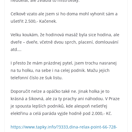
neudělal, ale zvládla to mistrovsky.
Celkově vzato ale jsem si ho doma mohl vyhonit sám a
ušetřit 2.500,- Kačenek.
Velku koukám, že hodinová masáž byla sice hodina, ale
dveře – dveře, včetně dvou sprch, placení, domlouvání
atd….
I přesto že mám prázdnej pytel, jsem trochu nasranej
na tu holku, na sebe i na celej podnik. Mažu jejich
telefonní číslo ze šuk listu.
Doporučit nelze a opáčko také ne. Jinak holka je to
krásná a šikovná, ale za ty prachy ani náhodou. V Praze
je spousta lepších podniků, kde alespoň nešetřej
elektřinu a celá paráda vyjde hodně pod 2.000,- Kč.
https://www.tapky.info/?3333,dina-relax-point-66-728-