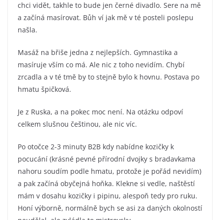
chci vidět, takhle to bude jen černé divadlo. Sere na mě
a začíná masírovat. Bůh ví jak mě v té posteli poslepu
našla.
Masáž na břiše jedna z nejlepších. Gymnastika a
masíruje vším co má. Ale nic z toho nevidím. Chybí
zrcadla a v té tmě by to stejně bylo k hovnu. Postava po
hmatu špičková.
Je z Ruska, a na pokec moc není. Na otázku odpoví
celkem slušnou češtinou, ale nic víc.
Po otočce 2-3 minuty B2B kdy nabídne kozičky k
pocucání (krásné pevné přírodní dvojky s bradavkama
nahoru soudím podle hmatu, protože je pořád nevidím)
a pak začíná obyčejná hoňka. Klekne si vedle, naštěstí
mám v dosahu kozičky i pipinu, alespoň tedy pro ruku.
Honí výborně, normálně bych se asi za daných okolností