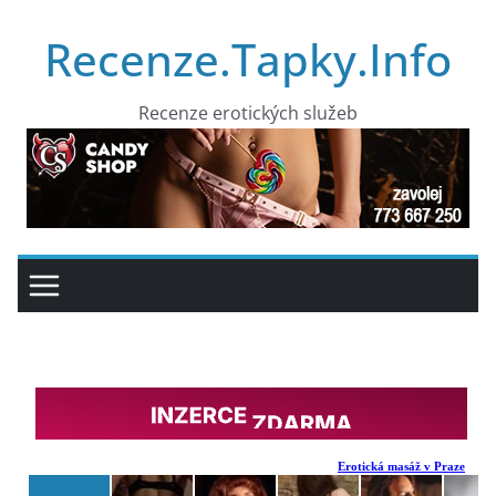
Přeskočit
Recenze.Tapky.Info
na
obsah
Recenze erotických služeb