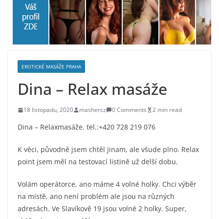
EROTICKÉ MASÁŽE PRAHA
Dina – Relax masáže
18 listopadu, 2020
mashercz
0 Comments
2 min read
Dina – Relaxmasáže. tel.:+420 728 219 076
K věci, původně jsem chtěl jinam, ale všude plno. Relax
point jsem měl na testovací listině už delší dobu.
Volám operátorce, ano máme 4 volné holky. Chci výběr
na místě, ano není problém ale jsou na různých
adresách. Ve Slavíkově 19 jsou volné 2 holky. Super,