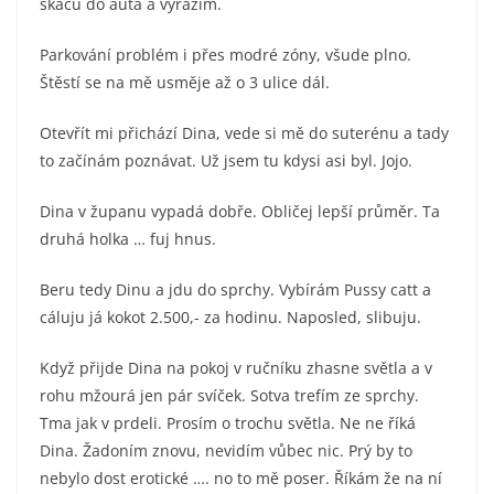
skáču do auta a vyrážím.
Parkování problém i přes modré zóny, všude plno.
Štěstí se na mě usměje až o 3 ulice dál.
Otevřít mi přichází Dina, vede si mě do suterénu a tady
to začínám poznávat. Už jsem tu kdysi asi byl. Jojo.
Dina v županu vypadá dobře. Obličej lepší průměr. Ta
druhá holka … fuj hnus.
Beru tedy Dinu a jdu do sprchy. Vybírám Pussy catt a
cáluju já kokot 2.500,- za hodinu. Naposled, slibuju.
Když přijde Dina na pokoj v ručníku zhasne světla a v
rohu mžourá jen pár svíček. Sotva trefím ze sprchy.
Tma jak v prdeli. Prosím o trochu světla. Ne ne říká
Dina. Žadoním znovu, nevidím vůbec nic. Prý by to
nebylo dost erotické …. no to mě poser. Říkám že na ní