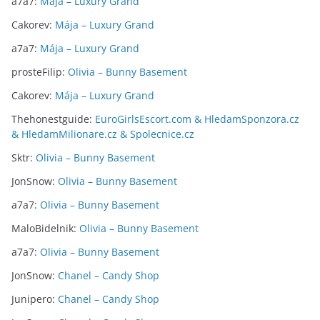
a7a7
:
Mája – Luxury Grand
Cakorev
:
Mája – Luxury Grand
a7a7
:
Mája – Luxury Grand
prosteFilip
:
Olivia – Bunny Basement
Cakorev
:
Mája – Luxury Grand
Thehonestguide
:
EuroGirlsEscort.com & HledamSponzora.cz
& HledamMilionare.cz & Spolecnice.cz
Sktr
:
Olivia – Bunny Basement
JonSnow
:
Olivia – Bunny Basement
a7a7
:
Olivia – Bunny Basement
MaloBidelnik
:
Olivia – Bunny Basement
a7a7
:
Olivia – Bunny Basement
JonSnow
:
Chanel – Candy Shop
Junipero
:
Chanel – Candy Shop