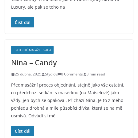
Luxury, ale pak se toho na
Číst dál
EROTICKÉ MASÁŽE PRAHA
Nina – Candy
25 dubna, 2025
Stydlov
0 Comments
3 min read
Předmasážní proces objednání, stejně jako vše ostatní,
co předchází setkání s masérkou (na Maiselově) jako
vždy, jen bych se opakoval. Přichází Nina. Je to z mého
pohledu drobná a mile působící dívka, která se na mě
usmívá. Odvádí si mě
Číst dál