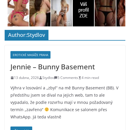
Author:
Stydlov
EROTICKÉ MASÁŽE PRAHA
Jennie – Bunny Basement
13 dubna, 2026
Stydlov
5 Comments
4 min read
Výhra v losování a „zbyl“ na mě Bunny Basement (BB). V
předstihu jsem se díval na jejich web, tam to ale
vypadalo, že podle rozvrhu mají v mnou požadovaný
termín „zavřeno“
Komunikace se salonem přes
WhatsApp. Já teda vlastně