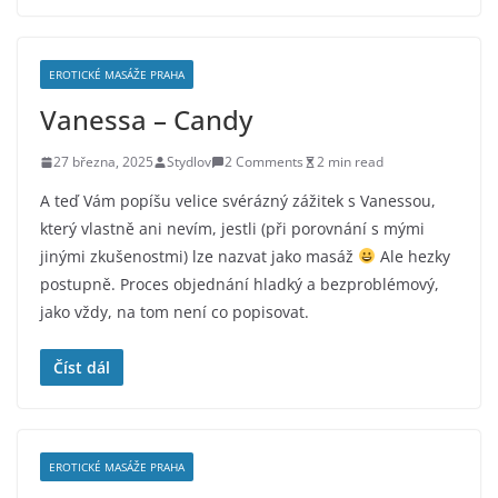
EROTICKÉ MASÁŽE PRAHA
Vanessa – Candy
27 března, 2025
Stydlov
2 Comments
2 min read
A teď Vám popíšu velice svérázný zážitek s Vanessou,
který vlastně ani nevím, jestli (při porovnání s mými
jinými zkušenostmi) lze nazvat jako masáž
Ale hezky
postupně. Proces objednání hladký a bezproblémový,
jako vždy, na tom není co popisovat.
Číst dál
EROTICKÉ MASÁŽE PRAHA