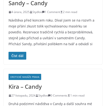
Sandy – Candy
4 února, 2025
Stydlov
1 Comment
2 min read
Návštěva před koncem roku. Díval jsem se na rozvrh a
moje přání zkusit tolik vychvalovanou masérku se
povedlo. Rezervace tradičně rychlá a bezproblémová,
stejně jako příchod a uvítání v samotném Candy.
Přichází Sandy, přivítání polibkem na tvář a odvádí si
Číst dál
EROTICKÉ MASÁŽE PRAHA
Kira – Candy
27 listopadu, 2024
Stydlov
0 Comments
1 min read
Druhá podzimní návštěva v Candy a další souhra mé