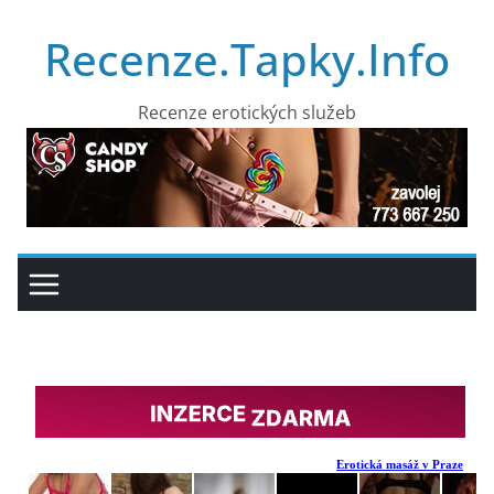
Přeskočit
Recenze.Tapky.Info
na
obsah
Recenze erotických služeb