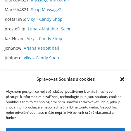
Markkh4321
:
Soap Massage?
Kosta1996
:
Viky – Candy Shop
prosteFilip
:
Luna – Matahari Salon
faktNevim
:
Viky – Candy Shop
JonSnow
:
Ariana Rabbit hall
Junipero
:
Viky – Candy Shop
Archivy
Spravovat Souhlas s cookies
A
Abychom poskytli co nejlepší služby, používáme k ukládání a/nebo
přístupu k informacím o zařízení, technologie jako jsou soubory cookies.
r
Souhlas s těmito technologiemi nám umožní zpracovávat údaje, jako je
c
chování při procházení nebo jedinečná ID na tomto webu. Nesouhlas
toplist
h
nebo odvolání souhlasu může nepříznivě ovlivnit určité vlastnosti a
funkce.
i
v