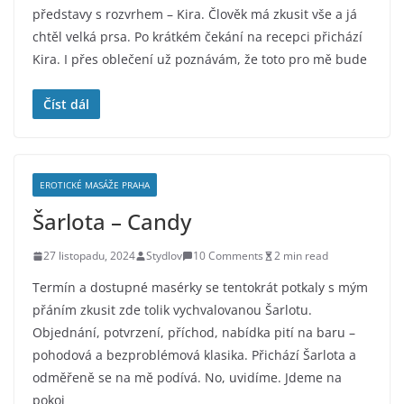
představy s rozvrhem – Kira. Člověk má zkusit vše a já
chtěl velká prsa. Po krátkém čekání na recepci přichází
Kira. I přes oblečení už poznávám, že toto pro mě bude
Číst dál
EROTICKÉ MASÁŽE PRAHA
Šarlota – Candy
27 listopadu, 2024
Stydlov
10 Comments
2 min read
Termín a dostupné masérky se tentokrát potkaly s mým
přáním zkusit zde tolik vychvalovanou Šarlotu.
Objednání, potvrzení, příchod, nabídka pití na baru –
pohodová a bezproblémová klasika. Přichází Šarlota a
odměřeně se na mě podívá. No, uvidíme. Jdeme na
pokoj