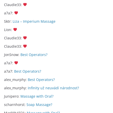
Claudie33
:
a7a7
:
Sktr
:
Liza – Imperium Massage
Lion
:
Claudie33
:
Claudie33
:
JonSnow
:
Best Operators?
a7a7
:
a7a7
:
Best Operators?
alex_murphy
:
Best Operators?
alex_murphy
:
Infinity už neuvádí národnost?
Junipero
:
Massage with Oral?
scharnhorst
:
Soap Massage?
Markkh4321
:
Massage with Oral?