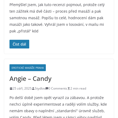
Přemýšlel jsem, jak tuto recenzi pojmout, protože celý
ten zážitek má dvě části – proces před masáží a pak
samotnou masáž. Popíšu to celé, hodnocení dám pak
masáži jako takové. Vyhrál jsem v losování, v mailu mi
pak „přistál“ kód
Číst dál
EROTICKÉ MASÁŽE PRAHA
Angie – Candy
25 září, 2025
Stydlov
0 Comments
2 min read
Po delší době jsem opět vyrazil za zábavou. A protože
nechci úplně experimentovat a raději volím služby, kde
nemám obavy o naplnění „standardní“ úrovně služeb,
volím Candy. Před létem jsem v rámci výhry navštívil