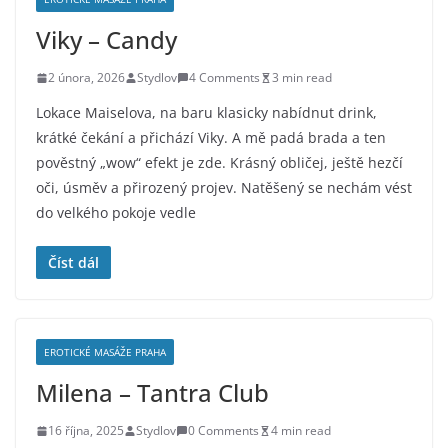
Viky – Candy
2 února, 2026
Stydlov
4 Comments
3 min read
Lokace Maiselova, na baru klasicky nabídnut drink,
krátké čekání a přichází Viky. A mě padá brada a ten
pověstný „wow“ efekt je zde. Krásný obličej, ještě hezčí
oči, úsměv a přirozený projev. Natěšený se nechám vést
do velkého pokoje vedle
Číst dál
EROTICKÉ MASÁŽE PRAHA
Milena – Tantra Club
16 října, 2025
Stydlov
0 Comments
4 min read