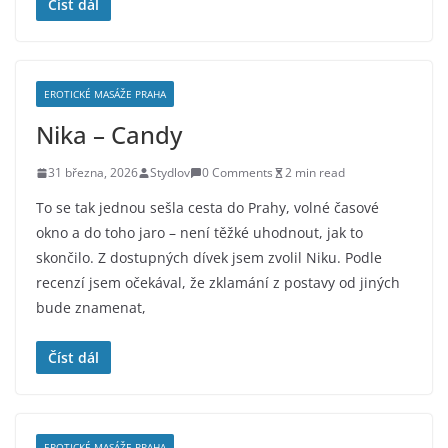
Číst dál
EROTICKÉ MASÁŽE PRAHA
Nika – Candy
31 března, 2026
Stydlov
0 Comments
2 min read
To se tak jednou sešla cesta do Prahy, volné časové
okno a do toho jaro – není těžké uhodnout, jak to
skončilo. Z dostupných dívek jsem zvolil Niku. Podle
recenzí jsem očekával, že zklamání z postavy od jiných
bude znamenat,
Číst dál
EROTICKÉ MASÁŽE PRAHA