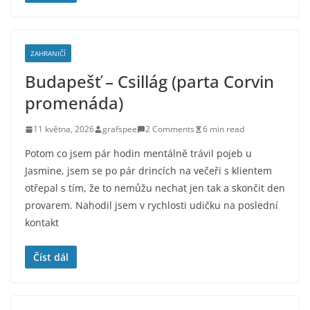
ZAHRANIČÍ
Budapešť – Csillág (parta Corvin
promenáda)
11 května, 2026
grafspee
2 Comments
6 min read
Potom co jsem pár hodin mentálně trávil pojeb u
Jasmine, jsem se po pár drincích na večeři s klientem
otřepal s tím, že to nemůžu nechat jen tak a skončit den
provarem. Nahodil jsem v rychlosti udičku na poslední
kontakt
Číst dál