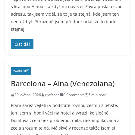
s krásnou Ainou – a když mi navečer Zayra poslala svou
adresu, tak jsem viděl, že to je ta stejná, kde jsem ten
den už byl. Přirozeně jsem předpokládal, že to bude
stejnej
Číst dál
ZAHRANIČÍ
Barcelona – Aina (Venezolana)
29 května, 2026
grafspee
0 Comments
5 min read
První zářez vejletu v podstatě rovnou cestou z letiště,
jen jsem si hodil věci na hotel a vyrazil ke slečně.
Domluva zcela bez problému, milá, nekomplikovaná a
zcela srozumitelná. Má skvělý recenze takže jsem si