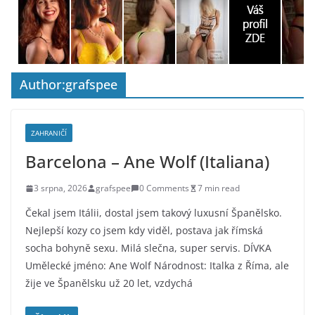
Author:
grafspee
ZAHRANIČÍ
Barcelona – Ane Wolf (Italiana)
3 srpna, 2026
grafspee
0 Comments
7 min read
Čekal jsem Itálii, dostal jsem takový luxusní Španělsko.
Nejlepší kozy co jsem kdy viděl, postava jak římská
socha bohyně sexu. Milá slečna, super servis. DÍVKA
Umělecké jméno: Ane Wolf Národnost: Italka z Říma, ale
žije ve Španělsku už 20 let, vzdychá