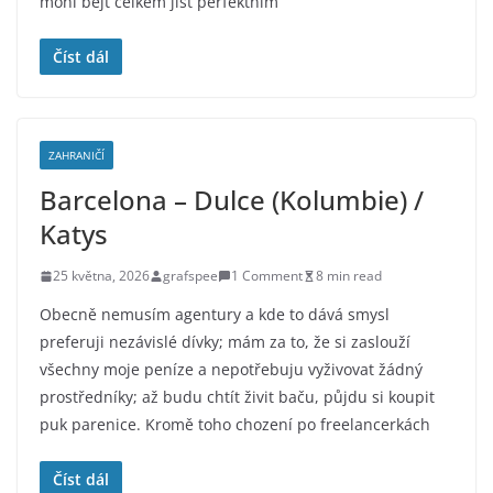
mohl bejt celkem jist perfektním
Číst dál
ZAHRANIČÍ
Barcelona – Dulce (Kolumbie) /
Katys
25 května, 2026
grafspee
1 Comment
8 min read
Obecně nemusím agentury a kde to dává smysl
preferuji nezávislé dívky; mám za to, že si zaslouží
všechny moje peníze a nepotřebuju vyživovat žádný
prostředníky; až budu chtít živit baču, půjdu si koupit
puk parenice. Kromě toho chození po freelancerkách
Číst dál