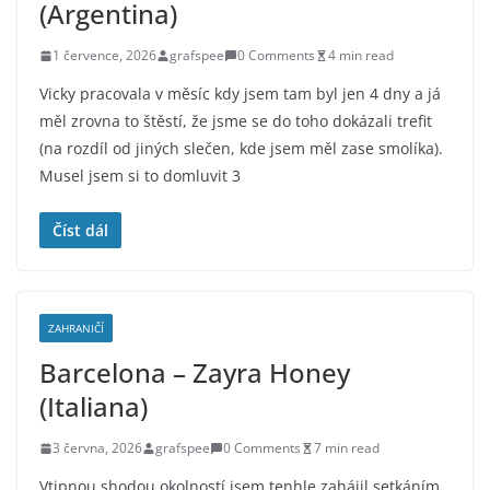
(Argentina)
1 července, 2026
grafspee
0 Comments
4 min read
Vicky pracovala v měsíc kdy jsem tam byl jen 4 dny a já
měl zrovna to štěstí, že jsme se do toho dokázali trefit
(na rozdíl od jiných slečen, kde jsem měl zase smolíka).
Musel jsem si to domluvit 3
Číst dál
ZAHRANIČÍ
Barcelona – Zayra Honey
(Italiana)
3 června, 2026
grafspee
0 Comments
7 min read
Vtipnou shodou okolností jsem tenhle zahájil setkáním