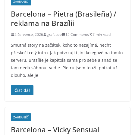
ZAHRANIČÍ
Barcelona – Pietra (Brasileña) /
reklama na Brazílii
2 července, 2026
grafspee
15 Comments
7 min read
Smutná story na začátek, koho to nezajímá, nechť
přeskočí celý intro. Jak potvrzují i jiní kolegové na tomto
serveru, Brazílie je kapitola sama pro sebe a snad se
tam nedá sáhnout vedle. Pietru jsem toužil potkat už
dlouho, ale je
Číst dál
ZAHRANIČÍ
Barcelona – Vicky Sensual