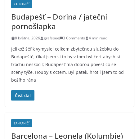
ZAHRANIČÍ
Budapešť – Dorina / jateční
pornošlapka
8 května, 2026
grafspee
3 Comments
4 min read
Jelikož šéfik vymyslel celkem zbytečnou služebku do
Budapeště, říkal jsem si to by v tom byl čert abych si
trochu neskočil; Budapešť má dobrou pověst co se
scény týče. Houby s octem. Byl pátek, hrotil jsem to od
božího rána
Číst dál
ZAHRANIČÍ
Barcelona – Leonela (Kolumbie)