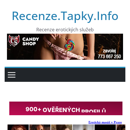
Přeskočit
Recenze.Tapky.Info
na
obsah
Recenze erotických služeb