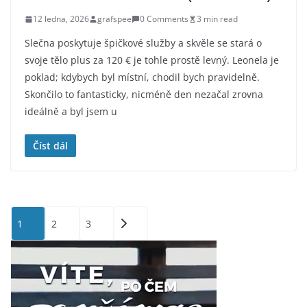
12 ledna, 2026
grafspee
0 Comments
3 min read
Slečna poskytuje špičkové služby a skvěle se stará o
svoje tělo plus za 120 € je tohle prostě levný. Leonela je
poklad; kdybych byl místní, chodil bych pravidelně.
Skončilo to fantasticky, nicméně den nezačal zrovna
ideálně a byl jsem u
Číst dál
Stránkování
1
2
3
příspěvků