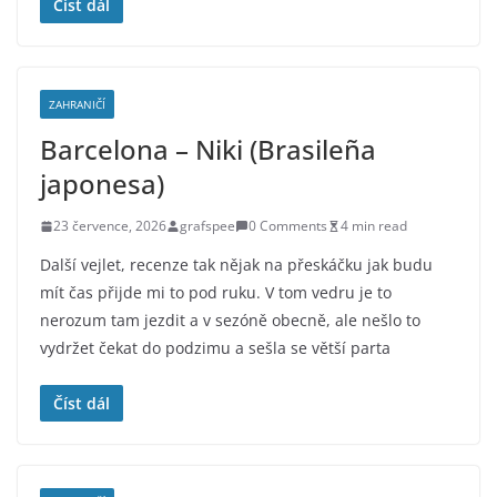
Číst dál
ZAHRANIČÍ
Barcelona – Niki (Brasileña
japonesa)
23 července, 2026
grafspee
0 Comments
4 min read
Další vejlet, recenze tak nějak na přeskáčku jak budu
mít čas přijde mi to pod ruku. V tom vedru je to
nerozum tam jezdit a v sezóně obecně, ale nešlo to
vydržet čekat do podzimu a sešla se větší parta
Číst dál