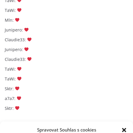
TaWi
:
TaWi
:
Mln
:
Junipero
:
Claudie33
:
Junipero
:
Claudie33
:
TaWi
:
TaWi
:
Sktr
:
a7a7
:
Sktr
:
Archivy
Spravovat Souhlas s cookies