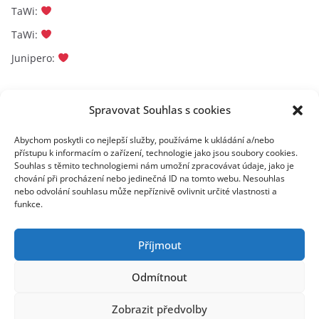
TaWi
:
TaWi
:
Junipero
:
Archivy
Spravovat Souhlas s cookies
A
Abychom poskytli co nejlepší služby, používáme k ukládání a/nebo
přístupu k informacím o zařízení, technologie jako jsou soubory cookies.
r
Souhlas s těmito technologiemi nám umožní zpracovávat údaje, jako je
c
chování při procházení nebo jedinečná ID na tomto webu. Nesouhlas
toplist
h
nebo odvolání souhlasu může nepříznivě ovlivnit určité vlastnosti a
funkce.
i
v
y
Příjmout
Odmítnout
Zobrazit předvolby
Copyright © 2026
Recenze.Tapky.Info
. All rights reserved.