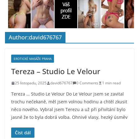
Author:
david676767
EROTICKÉ MASÁŽE PRAHA
Tereza – Studio Le Velour
25 listopadu, 2025
david676767
0 Comments
1 min read
Tereza … Studio Le Velour Do Le Velour jsem se zavital
trochu nečekaně, měl jsem volnou hodinu a chtěl zkusit
něco nového. Vybral jsem Terezu a už při přivítání bylo
jasné že to byla dobrá volba. Ohnivé vlasy, hezký úsměv
Číst dál