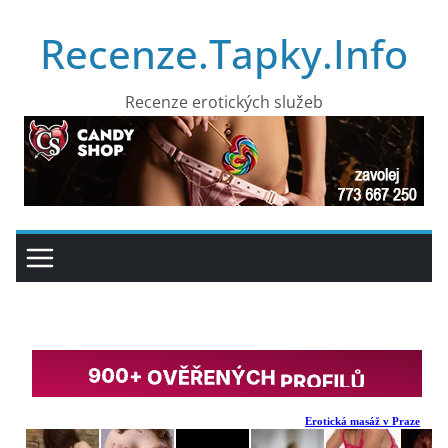
Přeskočit
Recenze.Tapky.Info
na
obsah
Recenze erotických služeb