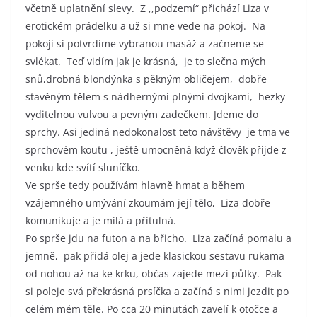
včetně uplatnění slevy. Z ,,podzemí“ přichází Liza v
erotickém prádelku a už si mne vede na pokoj. Na
pokoji si potvrdíme vybranou masáž a začneme se
svlékat. Teď vidím jak je krásná, je to slečna mých
snů,drobná blondýnka s pěkným obličejem, dobře
stavěným tělem s nádhernými plnými dvojkami, hezky
vyditelnou vulvou a pevným zadečkem. Jdeme do
sprchy. Asi jediná nedokonalost teto návštěvy je tma ve
sprchovém koutu , ještě umocněná když člověk přijde z
venku kde svítí sluníčko.
Ve sprše tedy používám hlavně hmat a během
vzájemného umývání zkoumám její tělo, Liza dobře
komunikuje a je milá a přítulná.
Po sprše jdu na futon a na břicho. Liza začíná pomalu a
jemně, pak přidá olej a jede klasickou sestavu rukama
od nohou až na ke krku, občas zajede mezi půlky. Pak
si poleje svá překrásná prsíčka a začíná s nimi jezdit po
celém mém těle. Po cca 20 minutách zavelí k otočce a