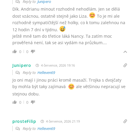
Reply to
Junipero
Dík. Andrianu minout rozhodně nehodlám. Jen se dělá
dost vzácnou, ostatně stejně jako Liza.
To je mi ale
rozhodně sympatičtější než holky, co k tomu zalehnou na
12 hodin 7 dní v týdnu.
Ještě mně tam do třetice láká Nancy. Ta zatím moc
prověřená není, tak se asi vydám na průzkum….
0
0
Junipero
4 července, 2026 19:16
Reply to
Helleven69
Jo oni mají i jinou práci kromě masaží. Trojka s dvojčaty
by mohla být taky zajímavá
ale většinou nepracují ve
stejnou dobu.
0
0
prosteFilip
4 července, 2026 21:19
Reply to
Helleven69