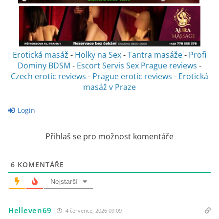
Erotická masáž
-
Holky na Sex
-
Tantra masáže
-
Profi
Dominy BDSM
-
Escort Servis Sex
Prague reviews
-
Czech erotic reviews
-
Prague erotic reviews
-
Erotická
masáž v Praze
Login
Přihlaš se pro možnost komentáře
6
KOMENTÁŘE
Nejstarší
Helleven69
4 července, 2026 09:09