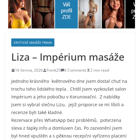
EROTICKÉ MASÁŽE PRAHA
Liza – Impérium masáže
16 června, 2026
Frenk25
6 Comments
2 min read
Jednoho krásného květnového dne jsem dostal chuť na
trochu toho lidského tepla . Chtěl jsem vyzkoušet salon
Impérium a jeho pobočku v Korunovační. Z nabídky
jsem si vybral slečnu Lizu, jejíž proporce se mi líbili a
recenze byli také kladné.
Rezervace přes WhatsApp bez problémů, potvrzena
sleva z ťapky.info a domluven čas. Po zazvonění jsem
byl hned vpuštěn a s pěknou recepční vyřízeno placení