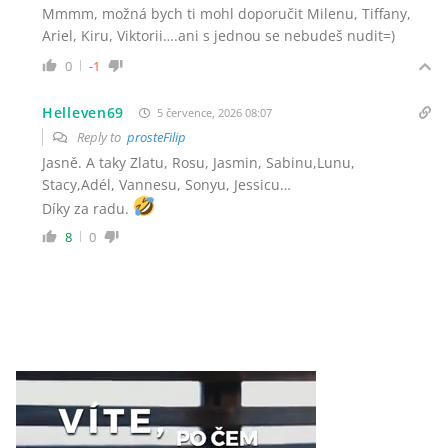
Mmmm, možná bych ti mohl doporučit Milenu, Tiffany,
Ariel, Kiru, Viktorii….ani s jednou se nebudeš nudit=)
0
-1
Helleven69
5 července, 2026 08:07
Reply to
prosteFilip
Jasně. A taky Zlatu, Rosu, Jasmin, Sabinu,Lunu,
Stacy,Adél, Vannesu, Sonyu, Jessicu…
Díky za radu.
8
0