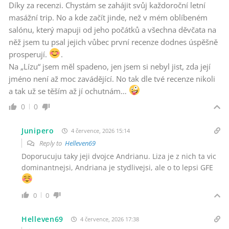
Díky za recenzi. Chystám se zahájit svůj každoroční letní
masážní trip. No a kde začít jinde, než v mém oblíbeném
salónu, který mapuji od jeho počátků a všechna děvčata na
něž jsem tu psal jejich vůbec první recenze dodnes úspěšně
prosperují.
.
Na „Lízu“ jsem měl spadeno, jen jsem si nebyl jist, zda její
jméno není až moc zavádějící. No tak dle tvé recenze nikoli
a tak už se těším až jí ochutnám…
0
0
Junipero
4 července, 2026 15:14
Reply to
Helleven69
Doporucuju taky jeji dvojce Andrianu. Liza je z nich ta vic
dominantnejsi, Andriana je stydlivejsi, ale o to lepsi GFE
0
0
Helleven69
4 července, 2026 17:38