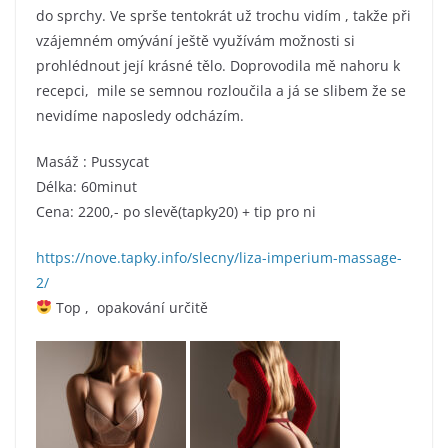
do sprchy. Ve sprše tentokrát už trochu vidím , takže při
vzájemném omývání ještě využívám možnosti si
prohlédnout její krásné tělo. Doprovodila mě nahoru k
recepci, mile se semnou rozloučila a já se slibem že se
nevidíme naposledy odcházím.
Masáž : Pussycat
Délka: 60minut
Cena: 2200,- po slevě(tapky20) + tip pro ni
https://nove.tapky.info/slecny/liza-imperium-massage-
2/
Top , opakování určitě