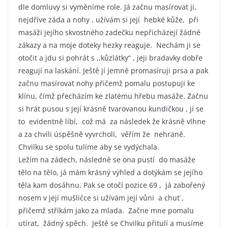
dle domluvy si vyměníme role. Já začnu masírovat ji,
nejdříve záda a nohy , užívám si její hebké kůže, při
masáži jejího skvostného zadečku nepřicházejí žádné
zákazy a na moje doteky hezky reaguje. Nechám ji se
otočit a jdu si pohrát s ,,kůzlátky“ , jeji bradavky dobře
reagují na laskání. Ještě jí jemně promasíruji prsa a pak
začnu masírovat nohy přičemž pomalu postupuji ke
klínu, čímž přecházím ke zlatému hřebu masáže. Začnu
si hrát pusou s její krásně tvarovanou kundičkou , jí se
to evidentně líbí, což má za následek že krásně vlhne
a za chvíli úspěšně vyvrcholí, věřím že nehraně.
Chvilku se spolu tulíme aby se vydýchala.
Ležím na zádech, následně se ona pustí do masáže
tělo na tělo, já mám krásný výhled a dotýkám se jejího
těla kam dosáhnu. Pak se otočí pozice 69 , já zabořený
nosem v její mušličce si užívám její vůni a chuť ,
přičemž stříkám jako za mlada. Začne mne pomalu
utírat, žádný spěch. Ještě se Chvilku přitulí a musíme