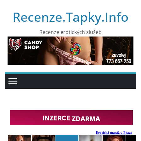
Přeskočit
Recenze.Tapky.Info
na
obsah
Recenze erotických služeb