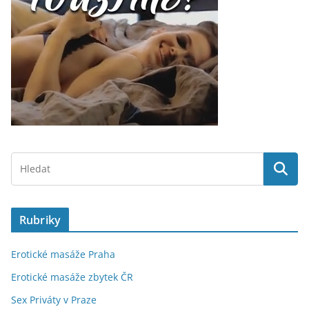
Rubriky
Erotické masáže Praha
Erotické masáže zbytek ČR
Sex Priváty v Praze