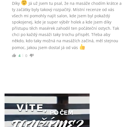
Díky
Já už jsem tu psal, že na masáže chodím krátce a
ty začátky byly takový rozpačitý. Místní recenze od vás
všech mi pomohly najít salon, kde jsem byl pokaždý
spokojenej, kde je super výběr holek a kde jsem díky
přístupu těch masérek zahodil ten počáteční ostych. Tak
chci po každý masáži taky trochu přispět. Třeba aby
někdo, kdo taky možná na masážích začíná, měl stejnou
pomoc, jakou jsem dostal já od vás
4
0