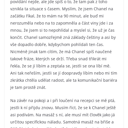
povídání nejde, ale jde spíš o to, že tam pak z toho
vznikla ta situace s časem. Myslím, že jsem Chanel na
začátku říkal, že to mám na 90 minut, ale buď mi
nerozuměla nebo na to zapomněla a část viny jde i za
mnou, že jsem si to nepohlídal a myslel si, že už je čas
končit. Chanel samozřejmě zná základy češtiny a asi by
vše dopadlo dobře, kdybychom pohlídali ten čas.
Nicméně jinak tam cítím, že má Chanel spíš naučené
takové fráze, kterých se drží. Třeba snad třikrát mi
řekla, že se jí líbím a zeptala se, jestli se ona líbí mě.
Ani tak neřeším, jestli se jí doopravdy líbím nebo mi tím
zkrátka chtěla udělat radost, ale ta komunikační bariéra
je tam prostě znát.
Na závěr na pokoji a i při loučení na recepci se mě ptá,
jestli k ní přijdu znovu. Musím říct, že se k Chanel ještě
asi podívám. Na masáž s ní, ale musí mít člověk jako já
určitou specifickou náladu. Samotná masáž na břiše a