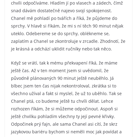
chvíli odpočíváme. Hladím jí po vlasech a zádech, čímž
snad dávám dostatečně najevo svojí spokojenost.
Chanel mě pohladí po tvářích a říká, že půjdeme do
sprchy. V hlavě si říkám, že mi s ní těch 90 minut nějak
uteklo. Odebereme se do sprchy, oblékneme se,
zaplatím a Chanel se zkontroluje v zrcadle. Zhodnotí, že
je krásná a odchází uklidit ručníky nebo tak něco.
Když se vrátí, tak k mému překvapení říká, že máme
ještě čas. Až v ten moment jsem si uvědomil, že
původně plánovaných 90 minut ještě neuběhlo. Já
blbec jsem ten čas nijak nekontroloval, zkrátka si to
všechno užíval a fakt si myslel, že už to uběhlo. Tak se
Chanel ptá, co budeme ještě tu chvíli dělat. Lehce
rozhozen říkám, že si můžeme odpočinout. Aspoň si
ještě chvilku pohladím všechny ty její pevné křivky.
Odpočinek prý fajn, ale sama Chanel asi cítí, že skrz
jazykovou bariéru bychom si neměli moc jak povídat a