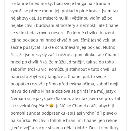
roztáhne hned nožky, hodí svoje tanga na stranu a
vynoří se přede mnou její poklad v plné kráse. Jsem tak
nějak zvyklej, že máserčinu lilii většinou vidím až po
nějaké chvíli budování atmosféry a něžností, ale Chanel
se s tím teda zrovna nesere. Po letmé chvilce hlazení
jejího pokladu mi hned chytá hlavu čímž jasně velí, ať
začne pussycat. Takže ochutnávám její poklad. Nutno
říct, že jsem zvyklý začít něžně a pomalinku, ale Chanel
hned po chvíli říká, že můžu „drsněji“, tak se do toho
zabořím trošku víc. Pomůžu jí stáhnout v tuto chvíli už
naprosto zbytečný tangáče a Chanel pak to svoje
poupátko rozevře přímo před mýma očima, zaboří mojí
hlavu do svého klína a doslova se přiráží na můj jazyk.
Nemám sice jazyk jako Saxána, ale i tak jsem se provrtal
skrz velmi úspěšně
. Ještě se Chanel otáčí, abych jí
pomohl sundat podprsenku (spíš asi vrchní díl plavek)
na šňůrku. Po chvíli tohohle hraní mi Chanel jen řekne
„teď dívej“ a začne si sama dělat dobře. Dost freneticky