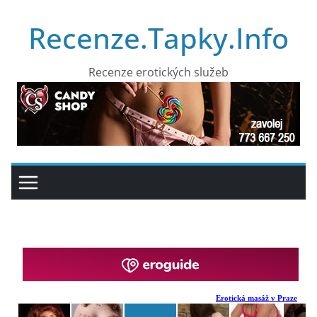
Přeskočit
Recenze.Tapky.Info
na
obsah
Recenze erotických služeb