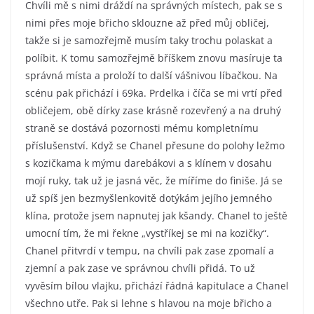
Chvíli mě s nimi dráždí na správných místech, pak se s
nimi přes moje břicho sklouzne až před můj obličej,
takže si je samozřejmě musím taky trochu polaskat a
políbit. K tomu samozřejmě bříškem znovu masíruje ta
správná místa a proloží to další vášnivou líbačkou. Na
scénu pak přichází i 69ka. Prdelka i číča se mi vrtí před
obličejem, obě dírky zase krásně rozevřený a na druhý
straně se dostává pozornosti mému kompletnímu
příslušenství. Když se Chanel přesune do polohy ležmo
s kozičkama k mýmu darebákovi a s klínem v dosahu
mojí ruky, tak už je jasná věc, že míříme do finiše. Já se
už spíš jen bezmyšlenkovitě dotýkám jejího jemného
klína, protože jsem napnutej jak kšandy. Chanel to ještě
umocní tím, že mi řekne „vystříkej se mi na kozičky“.
Chanel přitvrdí v tempu, na chvíli pak zase zpomalí a
zjemní a pak zase ve správnou chvíli přidá. To už
vyvěsím bílou vlajku, přichází řádná kapitulace a Chanel
všechno utře. Pak si lehne s hlavou na moje břicho a