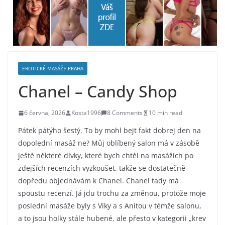
EROTICKÉ MASÁŽE PRAHA
Chanel – Candy Shop
6 června, 2026
Kosta1996
8 Comments
10 min read
Pátek pátýho šestý. To by mohl bejt fakt dobrej den na
dopolední masáž ne? Můj oblíbený salon má v zásobě
ještě některé dívky, které bych chtěl na masážích po
zdejších recenzích vyzkoušet, takže se dostatečně
dopředu objednávám k Chanel. Chanel tady má
spoustu recenzí. Já jdu trochu za změnou, protože moje
poslední masáže byly s Viky a s Anitou v témže salonu,
a to jsou holky stále hubené, ale přesto v kategorii „krev