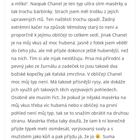
a mlíko“. Naopak Chanel je ten typ ultra slim masérky a
tak trochu bárbínky. Strach jsem měl trošku z jejích
upravených rtů. Ten naštěstí trochu opadl. Žádný
extrémní kačer na způsob Vémolovy starý to není a
proporčně k jejímu obličeji to celkem sedí. Jinak Chanel
je na můj vkus až moc hubená. Jasně z fotek jsem věděl
do čeho jdu, ale mě přijde dokonce ještě hubenější, než
na nich. Tím si ale nijak nestěžuju. Prsa má přírodní a
pevný jako ze žurnálu a zadeček to jsou takové dva
božské kopečky jak italská zmrzlina. V obličeji Chanel
moc můj typ není. Má takové přísnější rysy, ale dokáže
jich využít při takových těch vyzývavých pohledech.
Osobně ale musím říct, že pokud je nějaká masérka na
můj vkus třeba víc hubená nebo v obličeji na první
pohled není můj typ, tak se to snažím obrátit na druhou
stranu. Masérka třeba taky doufá, že tam k ní konečně
přijde týpek metr osmdesát, vyrýsovaný svaly a s
mužstvím jako kůň a pak přijdu já, že jo
. Suma