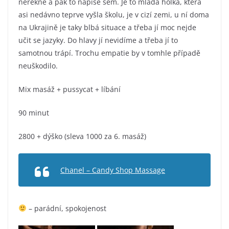
neřekne a pak to napíše sem. Je to mladá holka, která
asi nedávno teprve vyšla školu, je v cizí zemi, u ní doma
na Ukrajině je taky blbá situace a třeba jí moc nejde
učit se jazyky. Do hlavy jí nevidíme a třeba jí to
samotnou trápí. Trochu empatie by v tomhle případě
neuškodilo.
Mix masáž + pussycat + líbání
90 minut
2800 + dýško (sleva 1000 za 6. masáž)
Chanel – Candy Shop Massage
– parádní, spokojenost