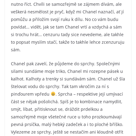
nutno říct. Chvíli se samozřejmě se zájmem dívám, ale
veškerá nesmělost je pryč, když mi Chanel naznačí, ať jí
pomůžu a přiložím svojí ruku k dílu. No co vám budu
povídat… vidět, jak se tam Chanel vrtí a vzdychá a sám
si trochu hrát… cenzuru tady sice nevedeme, ale takhle
to popsat myslím stačí, takže to takhle lehce zcenzuruju
sám.
Chanel pak zavelí, že půjdeme do sprchy. Společnými
silami sundáme moje triko, Chanel mi rozepne pásek u
kalhot. Kalhoty a trenky si sundávám sám. Chanel už šla
štelovat vodu do sprchy. Tak tam vkročím za ní s
pinďourem vpředu
. Sprcha – respektive její umývací
část se nějak pošolichá. Spíš je to kombinace namydlit,
smýt, líbat, přitisknout se, dráždit prdelkou a
samozřejmě moje všetečné ruce u toho prozkoumávají
pevná prsíčka, malý hebký zadeček a i to ploché bříško.
Vylezeme ze sprchy, ještě se nestačím ani kloudně otřít