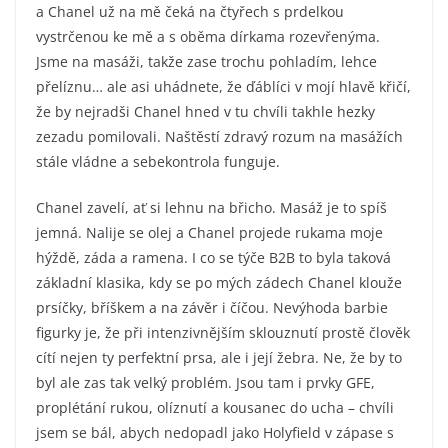
a Chanel už na mě čeká na čtyřech s prdelkou
vystrčenou ke mě a s oběma dírkama rozevřenýma.
Jsme na masáži, takže zase trochu pohladím, lehce
přelíznu… ale asi uhádnete, že ďáblíci v mojí hlavě křičí,
že by nejradši Chanel hned v tu chvíli takhle hezky
zezadu pomilovali. Naštěstí zdravý rozum na masážích
stále vládne a sebekontrola funguje.
Chanel zavelí, ať si lehnu na břicho. Masáž je to spíš
jemná. Nalije se olej a Chanel projede rukama moje
hýždě, záda a ramena. I co se týče B2B to byla taková
základní klasika, kdy se po mých zádech Chanel klouže
prsíčky, bříškem a na závěr i číčou. Nevýhoda barbie
figurky je, že při intenzivnějším sklouznutí prostě člověk
cítí nejen ty perfektní prsa, ale i její žebra. Ne, že by to
byl ale zas tak velký problém. Jsou tam i prvky GFE,
proplétání rukou, olíznutí a kousanec do ucha – chvíli
jsem se bál, abych nedopadl jako Holyfield v zápase s