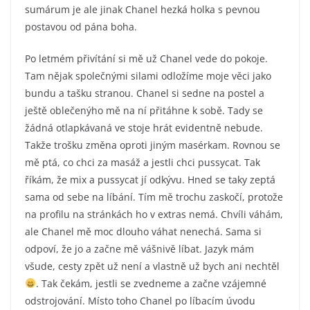
sumárum je ale jinak Chanel hezká holka s pevnou
postavou od pána boha.
Po letmém přivítání si mě už Chanel vede do pokoje.
Tam nějak společnými silami odložíme moje věci jako
bundu a tašku stranou. Chanel si sedne na postel a
ještě oblečenýho mě na ní přitáhne k sobě. Tady se
žádná otlapkávaná ve stoje hrát evidentně nebude.
Takže trošku změna oproti jiným masérkam. Rovnou se
mě ptá, co chci za masáž a jestli chci pussycat. Tak
říkám, že mix a pussycat jí odkývu. Hned se taky zeptá
sama od sebe na líbání. Tím mě trochu zaskočí, protože
na profilu na stránkách ho v extras nemá. Chvíli váhám,
ale Chanel mě moc dlouho váhat nenechá. Sama si
odpoví, že jo a začne mě vášnivě líbat. Jazyk mám
všude, cesty zpět už není a vlastně už bych ani nechtěl
. Tak čekám, jestli se zvedneme a začne vzájemné
odstrojování. Místo toho Chanel po líbacím úvodu