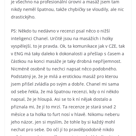
je všechno na profesionální úrovni a masáž jsem tam
nikdy neměl špatnou, takže chybičky se vloudily, ale nic
drastickýho.
PS: Někdo tu nedávno v recenzi psal něco o nižší
inteligenci Chanel. Určitě jsou na masážích i holky
vyspělejší, to je pravda. Ok, ta komunikace jak v CZE, tak
v ENG má taky daleko k dokonalosti a přešlap s časem a
částkou na konci masáže je taky drobná nepříjemnost.
Nicméně osobně tu nechci napsat něco podobného.
Podstatný je, že je milá a erotickou masáž pro kterou
jsem přišel zvládla po svým a dobře. Chanel mi sama
od sebe řekla, že má špatnou recenzi, kdy o ní někdo
napsal, že je hloupá. Asi se to k ní nějak dostalo a
přiznala mi, že jí to mrzí. Ta recenze je stará snad 2
měsíce a ta holka to furt nosí v hlavě. Nikomu neberu
jeho názor, jen si myslím, že tohle by si každý mohl
nechat pro sebe. Do očí jí to pravděpodobně nikdo