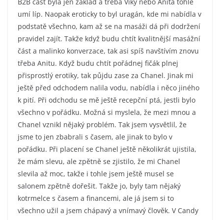
B2B část byla jen základ a třeba Viky nebo Anita tohle
umí líp. Naopak eroticky to byl uragán, kde mi nabídla v
podstatě všechno, kam až se na masáži dá při dodržení
pravidel zajít. Takže když budu chtít kvalitnější masážní
část a malinko konverzace, tak asi spíš navštívím znovu
třeba Anitu. Když budu chtít pořádnej fičák plnej
přisprostlý erotiky, tak půjdu zase za Chanel. Jinak mi
ještě před odchodem nalila vodu, nabídla i něco jiného
k pití. Při odchodu se mě ještě recepční ptá, jestli bylo
všechno v pořádku. Možná si myslela, že mezi mnou a
Chanel vznikl nějaký problém. Tak jsem vysvětlil, že
jsme to jen zbabrali s časem, ale jinak to bylo v
pořádku. Při placení se Chanel ještě několikrát ujistila,
že mám slevu, ale zpětně se zjistilo, že mi Chanel
slevila až moc, takže i tohle jsem ještě musel se
salonem zpětně dořešit. Takže jo, byly tam nějaký
kotrmelce s časem a financemi, ale já jsem si to
všechno užil a jsem chápavý a vnímavý člověk. V Candy