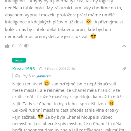
inteligenci… kdyby byla jaderná fyzička, tak by logicky
nedělala tuhle práci. My zákazníci tam taky chodíme na to,
abychom vypnuli mozek, protože v práci máme umělé
inteligence a kdejakých píčovin už dost
A přiznejme si
kolik z nás by chtělo dělat takovou práci, kde bychom
nemuseli moc přemýšlet, ale jen si užívat
0
0
Autor
Kosta1996
6 června, 2026 22:38
Reply to
Junipero
Nejen ten úvod
samozřejmě jsme nepřekračovali
meze masáží, ale řekněme, že Chanel měla hranici v té
erotice dál. U každé masérky respektuju, kam až to může
zajít. Tady se Chanel to byla lehce sprostší jízda.
Celkově rutinní masážní část přebila tahle vlna erotiky.
Fajn zážitek.
Že by byla Chanel hloupá si vůbec
nemyslím. Já si obecně spíš myslím, že u Chanel to dělá
horší schopnost domluvit se a její roztěkanost. Pak můžou