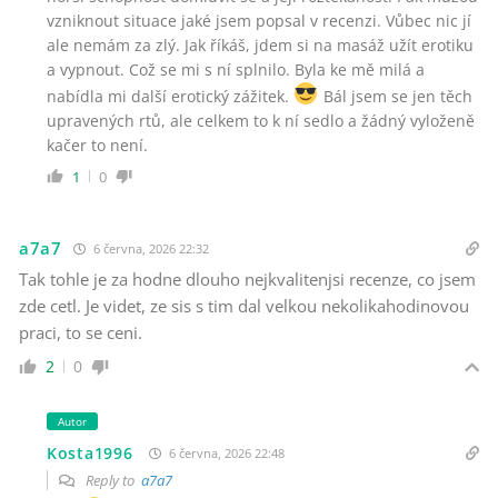
vzniknout situace jaké jsem popsal v recenzi. Vůbec nic jí
ale nemám za zlý. Jak říkáš, jdem si na masáž užít erotiku
a vypnout. Což se mi s ní splnilo. Byla ke mě milá a
nabídla mi další erotický zážitek.
Bál jsem se jen těch
upravených rtů, ale celkem to k ní sedlo a žádný vyloženě
kačer to není.
1
0
a7a7
6 června, 2026 22:32
Tak tohle je za hodne dlouho nejkvalitenjsi recenze, co jsem
zde cetl. Je videt, ze sis s tim dal velkou nekolikahodinovou
praci, to se ceni.
2
0
Autor
Kosta1996
6 června, 2026 22:48
Reply to
a7a7