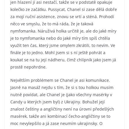
jen hlazení jí asi nestačí, takže se v podstatě opakuje
kolečko ze začátku. Pussycat, Chanel si zase dělá dobře
za mojí ruční asistence, znovu se vrtí a sténá. Prohodí
něco ve smyslu, že to má ráda, že je taková
nymfomanka. Náruživá holka určitě je, ale do jaké míry
je to nymfomanka nebo do jaké míry tím spíš chtěla
využít ten čas, který jsme omylem zkrátili, to nevím. Ve
finále je to jedno. Mohl jsem si s ní ještě pohrát a
koukat se na tu její nádheru, čímž chlípník jako jsem já
prostě nepohrdne.
Největším problémem se Chanel je asi komunikace.
Jasně na masáž nejdu s tím, že si s tou holkou musím
nutně povídat, ale Chanel je (jako všechny masérky v
Candy u kterých jsem byl) z Ukrajiny. Bohužel její
znalost češtiny a angličtiny není na úrovni předešlých
masérek, takže ani kombinací čecho-angličtiny se to
moc nevylepšilo a já zase neumím ukrajinsky. O