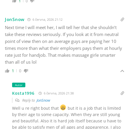
1
0
JonSnow
6 června, 2026 21:12
Next time I will meet her, I will tell her that she shouldn’t
take these reviews seriously. If you look at it from neutral
point of view then on an average guys are paying her 10
times more than what their employers pays them at hourly
rate just for handjob. That makes massage girle smarter
than all of us lol
1
0
Autor
Kosta1996
6 června, 2026 21:38
Reply to
JonSnow
Well u re right bout that
but it is a job that is limited
by their age to some capacity. When they are still young
and beautiful. Also it is hard job itself because u have to
be able to satisfy men of all ages and appearence. I also