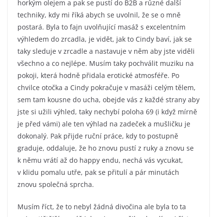
horkým olejem a pak se pustí do B2B a různé další
techniky, kdy mi říká abych se uvolnil, že se o mně
postará. Byla to fajn uvolňující masáž s excelentním
výhledem do zrcadla, je vidět, jak to Cindy baví, jak se
taky sleduje v zrcadle a nastavuje v něm aby jste viděli
všechno a co nejlépe. Musím taky pochválit muziku na
pokoji, která hodně přidala erotické atmosféře. Po
chvilce otočka a Cindy pokračuje v masáži celým tělem,
sem tam kousne do ucha, obejde vás z každé strany aby
jste si užili výhled, taky nechybí poloha 69 (i když mírně
je před vámi) ale ten výhlad na zadeček a mušličku je
dokonalý. Pak přijde ruční práce, kdy to postupně
graduje, oddaluje, že ho znovu pustí z ruky a znovu se
k němu vrátí až do happy endu, nechá vás vycukat,
v klidu pomalu utře, pak se přitulí a pár minutách
znovu společná sprcha.
Musím říct, že to nebyl žádná divočina ale byla to ta