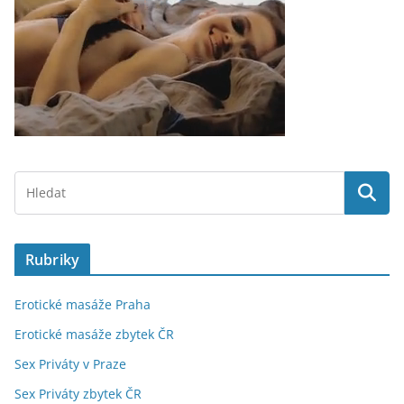
Rubriky
Erotické masáže Praha
Erotické masáže zbytek ČR
Sex Priváty v Praze
Sex Priváty zbytek ČR