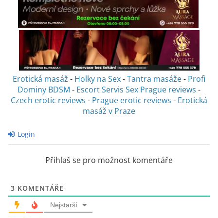
Erotická masáž
-
Holky na Sex
-
Tantra masáže
-
Profi
Dominy BDSM
-
Escort Servis Sex
Prague reviews
-
Czech erotic reviews
-
Prague erotic reviews
-
Erotická
masáž v Praze
Login
Přihlaš se pro možnost komentáře
3
KOMENTÁŘE
Nejstarší