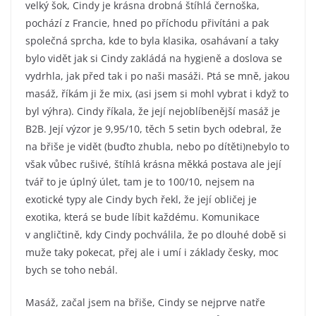
velký šok, Cindy je krásna drobná štíhlá černoška,
pochází z Francie, hned po příchodu přivítáni a pak
společná sprcha, kde to byla klasika, osahávaní a taky
bylo vidět jak si Cindy zakládá na hygieně a doslova se
vydrhla, jak před tak i po naši masáži. Ptá se mně, jakou
masáž, říkám ji že mix, (asi jsem si mohl vybrat i když to
byl výhra). Cindy říkala, že její nejoblíbenější masáž je
B2B. Její výzor je 9,95/10, těch 5 setin bych odebral, že
na břiše je vidět (buďto zhubla, nebo po dítěti)nebylo to
však vůbec rušivé, štíhlá krásna měkká postava ale její
tvář to je úplný úlet, tam je to 100/10, nejsem na
exotické typy ale Cindy bych řekl, že její obličej je
exotika, která se bude líbit každému. Komunikace
v angličtině, kdy Cindy pochválila, že po dlouhé době si
muže taky pokecat, přej ale i umí i základy česky, moc
bych se toho nebál.
Masáž, začal jsem na břiše, Cindy se nejprve natře