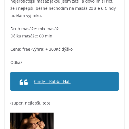
nejerotičtější masáž jakou jsem zažil a dovolím si říct,
že i nejlepší, běžně nechodím na masáž 2x ale u Cindy
udělám vyjimku.
Druh masáže: mix masáž
Délka masáže: 60 min
Cena: free (výhra) + 300Kč dýško
Odkaz:
Cindy – Rabbit Hall
(super, nejlepší, top)