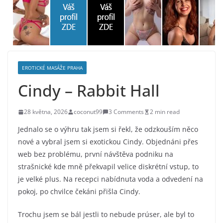
EROTICKÉ MASÁŽE PRAHA
Cindy – Rabbit Hall
28 května, 2026
coconut99
3 Comments
2 min read
Jednalo se o výhru tak jsem si řekl, že odzkouším něco
nové a vybral jsem si exotickou Cindy. Objednáni přes
web bez problému, první návštěva podniku na
strašnické kde mně překvapil velice diskrétní vstup, to
je velké plus. Na recepci nabídnuta voda a odvedení na
pokoj, po chvilce čekáni přišla Cindy.
Trochu jsem se bál jestli to nebude prúser, ale byl to