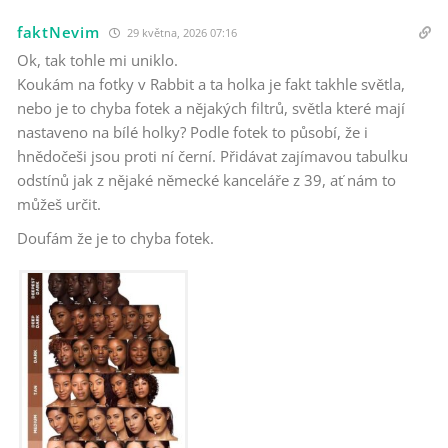
faktNevim
29 května, 2026 07:16
Ok, tak tohle mi uniklo.
Koukám na fotky v Rabbit a ta holka je fakt takhle světla,
nebo je to chyba fotek a nějakých filtrů, světla které mají
nastaveno na bílé holky? Podle fotek to působí, že i
hnědočeši jsou proti ní černí. Přidávat zajímavou tabulku
odstínů jak z nějaké německé kanceláře z 39, ať nám to
můžeš určit.
Doufám že je to chyba fotek.