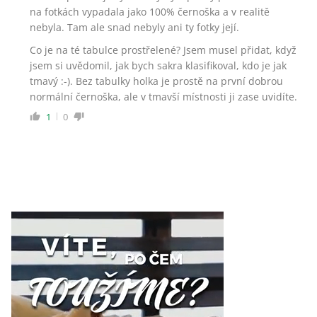
na fotkách vypadala jako 100% černoška a v realitě
nebyla. Tam ale snad nebyly ani ty fotky její.
Co je na té tabulce prostřelené? Jsem musel přidat, když
jsem si uvědomil, jak bych sakra klasifikoval, kdo je jak
tmavý :⁠-⁠). Bez tabulky holka je prostě na první dobrou
normální černoška, ale v tmavší místnosti ji zase uvidíte.
1
0