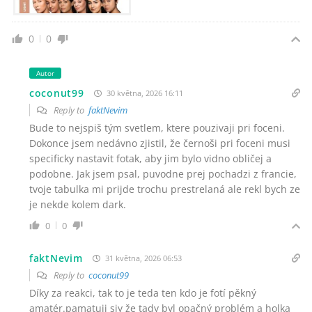
0
0
Autor
coconut99
30 května, 2026 16:11
Reply to
faktNevim
Bude to nejspiš tým svetlem, ktere pouzivaji pri foceni.
Dokonce jsem nedávno zjistil, že černoši pri foceni musi
specificky nastavit fotak, aby jim bylo vidno obličej a
podobne. Jak jsem psal, puvodne prej pochadzi z francie,
tvoje tabulka mi prijde trochu prestrelaná ale rekl bych ze
je nekde kolem dark.
0
0
faktNevim
31 května, 2026 06:53
Reply to
coconut99
Díky za reakci, tak to je teda ten kdo je fotí pěkný
amatér.pamatuji siy že tady byl opačný problém a holka