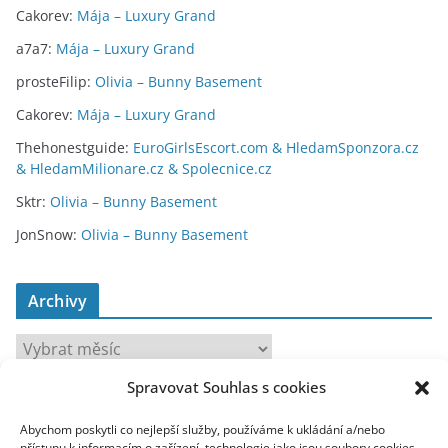
Cakorev
:
Mája – Luxury Grand
a7a7
:
Mája – Luxury Grand
prosteFilip
:
Olivia – Bunny Basement
Cakorev
:
Mája – Luxury Grand
Thehonestguide
:
EuroGirlsEscort.com & HledamSponzora.cz
& HledamMilionare.cz & Spolecnice.cz
Sktr
:
Olivia – Bunny Basement
JonSnow
:
Olivia – Bunny Basement
Archivy
A
r
Spravovat Souhlas s cookies
c
toplist
h
Abychom poskytli co nejlepší služby, používáme k ukládání a/nebo
i
přístupu k informacím o zařízení, technologie jako jsou soubory cookies.