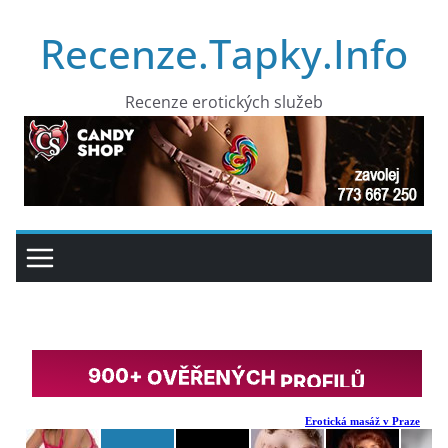
Přeskočit
Recenze.Tapky.Info
na
obsah
Recenze erotických služeb