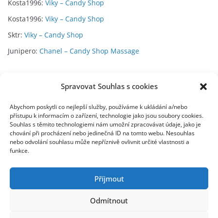
Kosta1996
:
Viky – Candy Shop
Kosta1996
:
Viky – Candy Shop
Sktr
:
Viky – Candy Shop
Junipero
:
Chanel – Candy Shop Massage
Archivy
Spravovat Souhlas s cookies
A
Abychom poskytli co nejlepší služby, používáme k ukládání a/nebo
přístupu k informacím o zařízení, technologie jako jsou soubory cookies.
r
Souhlas s těmito technologiemi nám umožní zpracovávat údaje, jako je
c
chování při procházení nebo jedinečná ID na tomto webu. Nesouhlas
toplist
h
nebo odvolání souhlasu může nepříznivě ovlivnit určité vlastnosti a
funkce.
i
v
y
Příjmout
Odmítnout