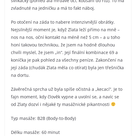
svlíkačky (pohled alá mrdavé oči, kousaní do rtu). To má
zvladnuté na jedničku a má to fakt náboj.
Po otočení na záda to nabere intenzivnější obrátky.
Nejsilnější moment je, když Zlata leží přímo na mně –
nos na nos, oční kontakt na méně než 5 cm – a u toho
honí takovou technikou, že jsem na hodně dlouhou
chvíli myslel, že jsem „in“. Její finální kombinace 69 a
koníčka je pak pohled za všechny peníze. Zakončení na
její záda (chudák Zlata měla co otírat) byla jen třešnička
na dortu.
Závěrečná sprcha už byla spíše očistná a „kecací“. Je to
fajn moment, kdy člověk vypne a uvolní se, a navíc se
od Zlaty dozví i nějaké ty masážnické pikantnosti
Typ masáže: B2B (Body-to-Body)
Délku masáže: 60 minut