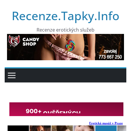
Přeskočit
Recenze.Tapky.Info
na
obsah
Recenze erotických služeb