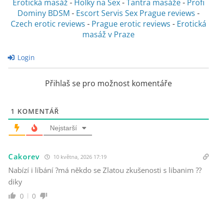
Erotická masáž
-
Holky na Sex
-
Tantra masáže
-
Profi
Dominy BDSM
-
Escort Servis Sex
Prague reviews
-
Czech erotic reviews
-
Prague erotic reviews
-
Erotická
masáž v Praze
Login
Přihlaš se pro možnost komentáře
1
KOMENTÁŘ
Nejstarší
Cakorev
10 května, 2026 17:19
Nabízí i líbání ?má někdo se Zlatou zkušenosti s libanim ??
diky
0
0