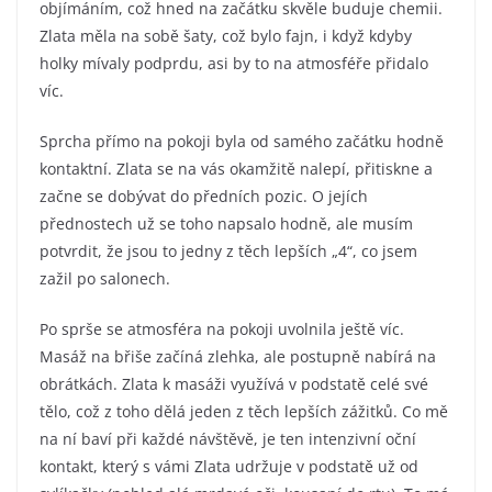
objímáním, což hned na začátku skvěle buduje chemii.
Zlata měla na sobě šaty, což bylo fajn, i když kdyby
holky mívaly podprdu, asi by to na atmosféře přidalo
víc.
Sprcha přímo na pokoji byla od samého začátku hodně
kontaktní. Zlata se na vás okamžitě nalepí, přitiskne a
začne se dobývat do předních pozic. O jejích
přednostech už se toho napsalo hodně, ale musím
potvrdit, že jsou to jedny z těch lepších „4“, co jsem
zažil po salonech.
Po sprše se atmosféra na pokoji uvolnila ještě víc.
Masáž na břiše začíná zlehka, ale postupně nabírá na
obrátkách. Zlata k masáži využívá v podstatě celé své
tělo, což z toho dělá jeden z těch lepších zážitků. Co mě
na ní baví při každé návštěvě, je ten intenzivní oční
kontakt, který s vámi Zlata udržuje v podstatě už od