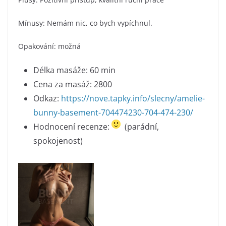
Mínusy: Nemám nic, co bych vypíchnul.
Opakování: možná
Délka masáže: 60 min
Cena za masáž: 2800
Odkaz:
https://nove.tapky.info/slecny/amelie-
bunny-basement-704474230-704-474-230/
Hodnocení recenze:
(parádní,
spokojenost)