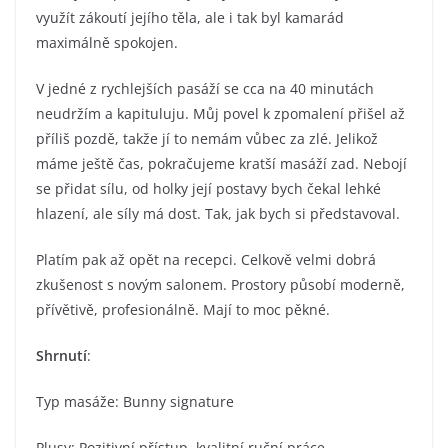
využít zákoutí jejího těla, ale i tak byl kamarád
maximálně spokojen.
V jedné z rychlejších pasáží se cca na 40 minutách
neudržím a kapituluju. Můj povel k zpomalení přišel až
příliš pozdě, takže jí to nemám vůbec za zlé. Jelikož
máme ještě čas, pokračujeme kratší masáží zad. Nebojí
se přidat sílu, od holky její postavy bych čekal lehké
hlazení, ale síly má dost. Tak, jak bych si představoval.
Platím pak až opět na recepci. Celkově velmi dobrá
zkušenost s novým salonem. Prostory působí moderně,
přívětivě, profesionálně. Mají to moc pěkné.
Shrnutí
:
Typ masáže: Bunny signature
Plusy: Pozitivní přístup, kvalitní ruční práce