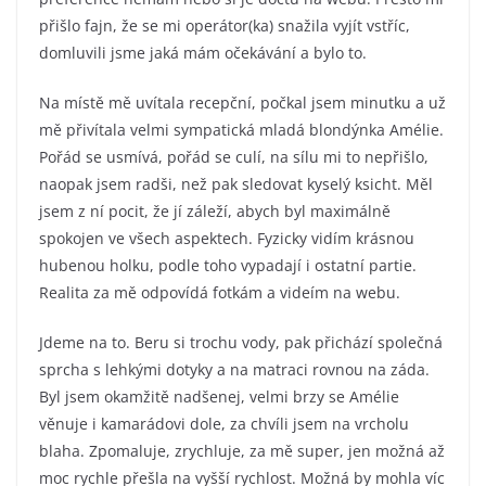
přišlo fajn, že se mi operátor(ka) snažila vyjít vstříc,
domluvili jsme jaká mám očekávání a bylo to.
Na místě mě uvítala recepční, počkal jsem minutku a už
mě přivítala velmi sympatická mladá blondýnka Amélie.
Pořád se usmívá, pořád se culí, na sílu mi to nepřišlo,
naopak jsem radši, než pak sledovat kyselý ksicht. Měl
jsem z ní pocit, že jí záleží, abych byl maximálně
spokojen ve všech aspektech. Fyzicky vidím krásnou
hubenou holku, podle toho vypadají i ostatní partie.
Realita za mě odpovídá fotkám a videím na webu.
Jdeme na to. Beru si trochu vody, pak přichází společná
sprcha s lehkými dotyky a na matraci rovnou na záda.
Byl jsem okamžitě nadšenej, velmi brzy se Amélie
věnuje i kamarádovi dole, za chvíli jsem na vrcholu
blaha. Zpomaluje, zrychluje, za mě super, jen možná až
moc rychle přešla na vyšší rychlost. Možná by mohla víc