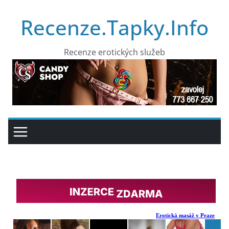
Přeskočit
Recenze.Tapky.Info
na
obsah
Recenze erotických služeb