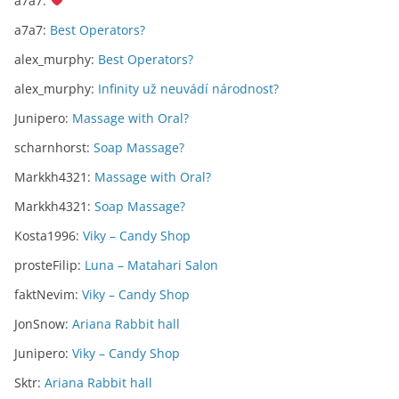
a7a7
:
a7a7
:
Best Operators?
alex_murphy
:
Best Operators?
alex_murphy
:
Infinity už neuvádí národnost?
Junipero
:
Massage with Oral?
scharnhorst
:
Soap Massage?
Markkh4321
:
Massage with Oral?
Markkh4321
:
Soap Massage?
Kosta1996
:
Viky – Candy Shop
prosteFilip
:
Luna – Matahari Salon
faktNevim
:
Viky – Candy Shop
JonSnow
:
Ariana Rabbit hall
Junipero
:
Viky – Candy Shop
Sktr
:
Ariana Rabbit hall