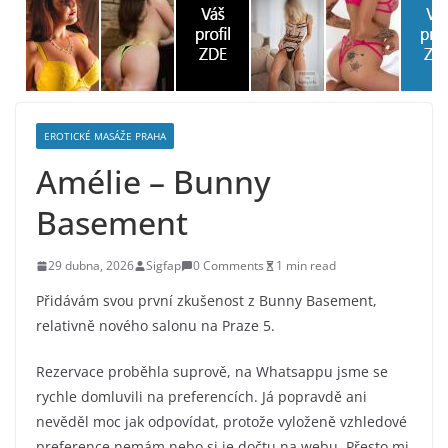
EROTICKÉ MASÁŽE PRAHA
Amélie – Bunny
Basement
29 dubna, 2026
Sigfap
0 Comments
1 min read
Přidávám svou první zkušenost z Bunny Basement,
relativně nového salonu na Praze 5.
Rezervace proběhla suprově, na Whatsappu jsme se
rychle domluvili na preferencích. Já popravdě ani
nevěděl moc jak odpovídat, protože vyloženě vzhledové
preference nemám nebo si je dočtu na webu. Přesto mi