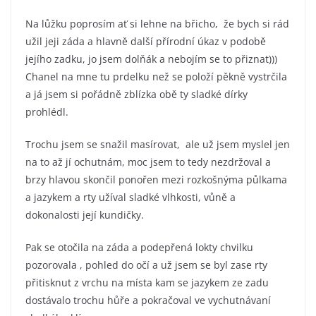
Na lůžku poprosím ať si lehne na břicho, že bych si rád
užil jeji záda a hlavně další přírodní úkaz v podobě
jejího zadku, jo jsem dolňák a nebojím se to přiznat)))
Chanel na mne tu prdelku než se položí pěkně vystrčila
a já jsem si pořádně zblízka obě ty sladké dírky
prohlédl.
Trochu jsem se snažil masírovat, ale už jsem myslel jen
na to až jí ochutnám, moc jsem to tedy nezdržoval a
brzy hlavou skončil ponořen mezi rozkošnýma půlkama
a jazykem a rty užíval sladké vlhkosti, vůně a
dokonalosti její kundičky.
Pak se otočila na záda a podepřená lokty chvilku
pozorovala , pohled do očí a už jsem se byl zase rty
přitisknut z vrchu na místa kam se jazykem ze zadu
dostávalo trochu hůře a pokračoval ve vychutnávaní