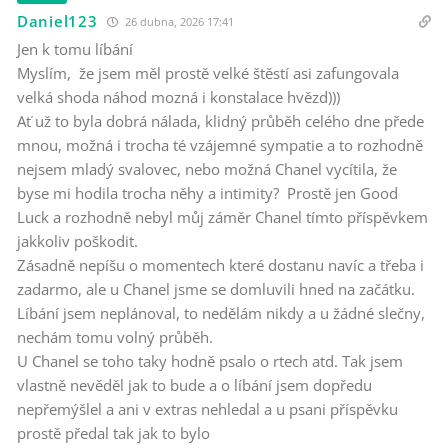
Daniel123
26 dubna, 2026 17:41
Jen k tomu líbání
Myslím, že jsem měl prostě velké štěstí asi zafungovala
velká shoda náhod mozná i konstalace hvězd)))
Ať už to byla dobrá nálada, klidný průběh celého dne přede
mnou, možná i trocha té vzájemné sympatie a to rozhodně
nejsem mladý svalovec, nebo možná Chanel vycítila, že
byse mi hodila trocha něhy a intimity? Prostě jen Good
Luck a rozhodně nebyl můj záměr Chanel tímto příspěvkem
jakkoliv poškodit.
Zásadně nepíšu o momentech které dostanu navíc a třeba i
zadarmo, ale u Chanel jsme se domluvili hned na začátku.
Líbání jsem neplánoval, to nedělám nikdy a u žádné slečny,
nechám tomu volný průběh.
U Chanel se toho taky hodně psalo o rtech atd. Tak jsem
vlastně nevěděl jak to bude a o líbání jsem dopředu
nepřemýšlel a ani v extras nehledal a u psani příspěvku
prostě předal tak jak to bylo