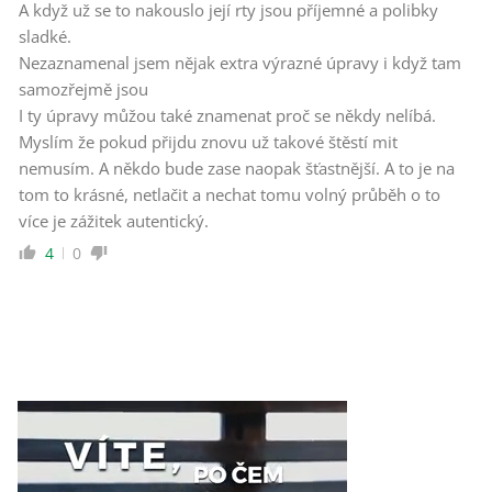
A když už se to nakouslo její rty jsou příjemné a polibky
sladké.
Nezaznamenal jsem nějak extra výrazné úpravy i když tam
samozřejmě jsou
I ty úpravy můžou také znamenat proč se někdy nelíbá.
Myslím že pokud přijdu znovu už takové štěstí mit
nemusím. A někdo bude zase naopak šťastnější. A to je na
tom to krásné, netlačit a nechat tomu volný průběh o to
více je zážitek autentický.
4
0