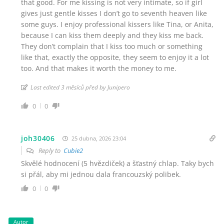
that good. For me kissing is not very intimate, so if girl
gives just gentle kisses I don’t go to seventh heaven like
some guys. I enjoy professional kissers like Tina, or Anita,
because I can kiss them deeply and they kiss me back.
They don’t complain that I kiss too much or something
like that, exactly the opposite, they seem to enjoy it a lot
too. And that makes it worth the money to me.
Last edited 3 měsíců před by Junipero
0
0
joh30406
25 dubna, 2026 23:04
Reply to
Cubie2
Skvělé hodnocení (5 hvězdiček) a šťastný chlap. Taky bych
si přál, aby mi jednou dala francouzský polibek.
0
0
Autor