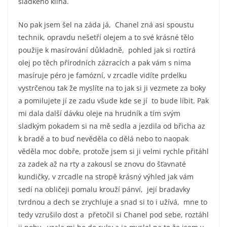
sladkého klína.
No pak jsem šel na záda já, Chanel zná asi spoustu
technik, opravdu nešetří olejem a to své krásné tělo
použije k masírování důkladně, pohled jak si roztírá
olej po těch přírodních zázracích a pak vám s nima
masíruje péro je famózní, v zrcadle vidíte prdelku
vystrčenou tak že myslíte na to jak si ji vezmete za boky
a pomilujete jí ze zadu všude kde se jí to bude líbit. Pak
mi dala další dávku oleje na hrudník a tím svým
sladkým pokadem si na mě sedla a jezdila od břicha az
k bradě a to buď nevěděla co dělá nebo to naopak
věděla moc dobře, protože jsem si ji velmi rychle přitáhl
za zadek až na rty a zakousl se znovu do šťavnaté
kundičky, v zrcadle na stropě krásný výhled jak vám
sedí na obličeji pomalu krouží pánví, její bradavky
tvrdnou a dech se zrychluje a snad si to i užívá, mne to
tedy vzrušilo dost a přetočil si Chanel pod sebe, roztáhl