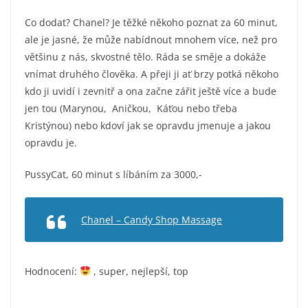
Co dodat? Chanel? Je těžké někoho poznat za 60 minut,
ale je jasné, že může nabídnout mnohem více, než pro
většinu z nás, skvostné tělo. Ráda se směje a dokáže
vnímat druhého člověka. A přeji ji ať brzy potká někoho
kdo ji uvidí i zevnitř a ona začne zářit ještě více a bude
jen tou (Marynou, Aničkou, Káťou nebo třeba
Kristýnou) nebo kdoví jak se opravdu jmenuje a jakou
opravdu je.
PussyCat, 60 minut s líbáním za 3000,-
Chanel – Candy Shop Massage
Hodnocení:
, super, nejlepší, top