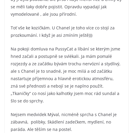
se měli taky dobře pojistit. Opravdu vypadají jak
vymodelované , ale jsou přírodní.
Toť vše ke kozičkám. U Chanel je toho více co stojí za
prozkoumání. I když je asi zmíním ještě)))
Na pokoji domluva na PussyCat a líbání se kterým jsme
hned začali a postupně se svlékali. Ja mám pomalé
rozjezdy a ze začátku bývám trochu nervózní a stydlivý,
ale s Chanel je to snadné, je moc milá a od začátku
nastartuje příjemnou a hlavně erotickou atmosféru,
zná své přednosti a nebojí se je naplno použít.
„Tkaničky“ co nosí jako kalhotky jsem moc rád sundal a
šlo se do sprchy.
Nejsem medvidek Mýval, nicméně sprcha s Chanel je
zábavná, polibky, škádlení zadečkem, mydlení, no
paráda. Ale těším se na postel.