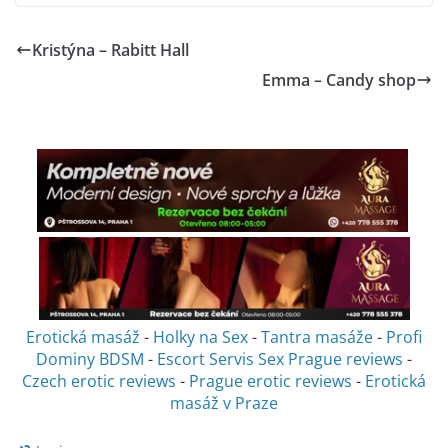
Kristýna – Rabitt Hall
Emma – Candy shop
Erotická masáž
-
Holky na Sex
-
Tantra masáže
-
Profi
Dominy BDSM
-
Escort Servis Sex
Prague reviews
-
Czech erotic reviews
-
Prague erotic reviews
-
Erotická
masáž v Praze