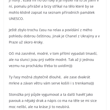
ji nohy , vzala mi ho do ruky a ja myslel na to že jsem v
ní, pomalu přirážel a brzy stříkal na tělo které by se
mohlo klidně zapsat na seznam přírodních památek
UNESCO.
Ještě zbylo trochu času na relax a povídání z mého
pohledu dobrou češtinou, jinak je Chanel z Ukrajiny a v
Praze už skoro 4roky.
Oči má zasněné, modré, v tom přítmí vypadali tmavší,
ale na slunci jsou prý světle modré. Tak až ji jednou
vezmu na procházku třeba to uvidím)))
Ty řasy možná zbytečně dlouhé, ale zase dvakrát
mrkne a závan větru vám serve košili i s trenkama)))
Stonožka prý půjde vygumovat a ta další havěť jako
pavouk a nějaký drak a nápis co ma na těle se mi sice
moc nelíbí, ale na kráse ji to neubírá.