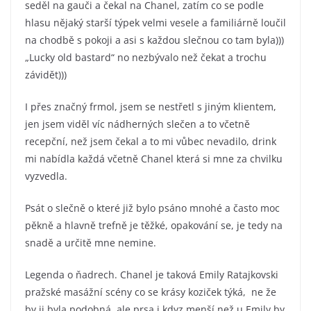
seděl na gauči a čekal na Chanel, zatím co se podle
hlasu nějaký starší týpek velmi vesele a familiárně loučil
na chodbě s pokoji a asi s každou slečnou co tam byla)))
„Lucky old bastard“ no nezbývalo než čekat a trochu
závidět)))
I přes značný frmol, jsem se nestřetl s jiným klientem,
jen jsem viděl víc nádherných slečen a to včetně
recepční, než jsem čekal a to mi vůbec nevadilo, drink
mi nabídla každá včetně Chanel která si mne za chvilku
vyzvedla.
Psát o slečně o které již bylo psáno mnohé a často moc
pěkně a hlavně trefně je těžké, opakování se, je tedy na
snadě a určitě mne nemine.
Legenda o ňadrech. Chanel je taková Emily Ratajkovski
pražské masážní scény co se krásy koziček týká, ne že
by ji byla podobná, ale prsa i kdyz menší než u Emily by