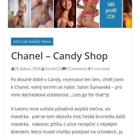
EROTICKÉ MASÁŽE PRAHA
Chanel – Candy Shop
25 dubna, 2026
Daniel123
9 Comments
4 min read
Po dlouhé době v Candy, rezervace ten den, chtěl jsem
k Chanel, volný termín se našel. Salon Šumavská – pro
mne docházková vzdálenost. „Lets go for that“)))
V salonu mne uvítala půvabná asijská slečna, asi
masérka, pak se tam objevila moc hezká brunetka další
masérka, nakonec přišla z ulice recepční s nějakým
klientem, který musel chvilku postávat na schodech, ja