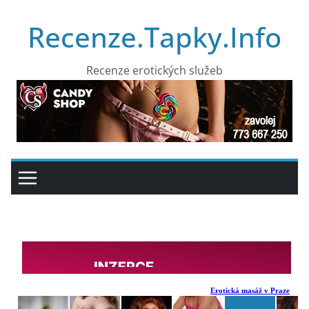
Přeskočit
Recenze.Tapky.Info
na
obsah
Recenze erotických služeb