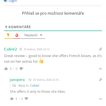
Login
Přihlaš se pro možnost komentáře
9
KOMENTÁŘE
Nejstarší
Cubie2
25 dubna, 2026 22:12
Great review – good to know she offers French kisses, as it’s
not on her extras list
0
0
Junipero
25 dubna, 2026 22:16
Reply to
Cubie2
She offers it only to those she likes.
1
0