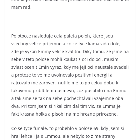
mam rad.
Po otocce nasleduje cela paleta poloh, ktere jsou
vsechny velice prijemne a co ce tyce kamarada dole,
zde je vykon Emmy velice kvalitni. Diky tomu, ze jsme na
sebe v teto poloze mohli koukat z oci do oci, musim
zvlast ocenit Emin vyraz, kdy me jeji oci neustale svadeli
a protoze to ve me uvolnovalo pozitivni energii a
rajcovalo me zaroven, nutilo me to po celou dobu k
takovemu priblblemu usmevu, coz pusobilo i na Emmu
a tak sme se tak na sebe pochechtávali vzajemne oba
dva. Pri tom jsem si rikal cim dal tim vic, ze Emma je
fakt krasna holka a pisobi na me hrozne prirozene.
Co se tyce funale, to probehlo v poloze 69, kdy jsem si
hral lehce i ja s Emmou, ale nebylo to z me strany