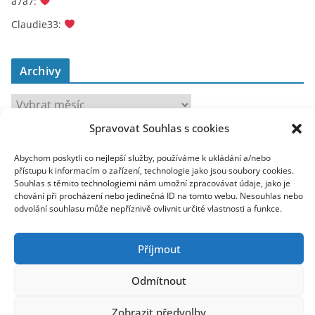
a7a7
:
Claudie33
:
Archivy
A
r
Spravovat Souhlas s cookies
c
toplist
h
Abychom poskytli co nejlepší služby, používáme k ukládání a/nebo
přístupu k informacím o zařízení, technologie jako jsou soubory cookies.
i
Souhlas s těmito technologiemi nám umožní zpracovávat údaje, jako je
v
chování při procházení nebo jedinečná ID na tomto webu. Nesouhlas nebo
y
odvolání souhlasu může nepříznivě ovlivnit určité vlastnosti a funkce.
Příjmout
Odmítnout
Copyright © 2026
Recenze.Tapky.Info
. All rights reserved.
Theme:
ColorMag Pro
by ThemeGrill. Powered by
WordPress
.
Zobrazit předvolby
1