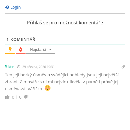
Login
Přihlaš se pro možnost komentáře
1
KOMENTÁŘ
Nejstarší
Sktr
29 března, 2026 19:31
Ten její hezký úsměv a svádějící pohledy jsou její největší
zbraní. Z masáže s ní mi nejvíc utkvěla v paměti právě její
usměvavá tvářička.
0
0