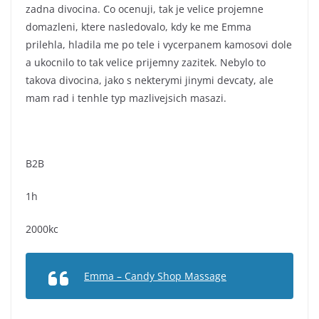
zadna divocina. Co ocenuji, tak je velice projemne
domazleni, ktere nasledovalo, kdy ke me Emma
prilehla, hladila me po tele i vycerpanem kamosovi dole
a ukocnilo to tak velice prijemny zazitek. Nebylo to
takova divocina, jako s nekterymi jinymi devcaty, ale
mam rad i tenhle typ mazlivejsich masazi.
B2B
1h
2000kc
Emma – Candy Shop Massage