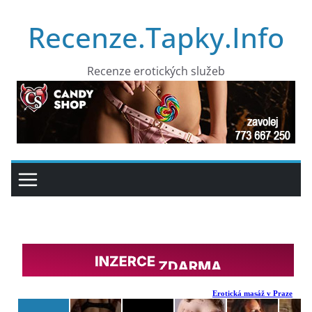
Přeskočit
Recenze.Tapky.Info
na
obsah
Recenze erotických služeb