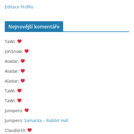
Editace Profilu
Nejnovější komentáře
TaWi
:
JonSnow
:
Aladar
:
Aladar
:
Aladar
:
TaWi
:
TaWi
:
Junipero
:
Junipero
:
Samanta – Rabbit Hall
Claudie33
: