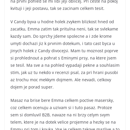
na prvni pohled se mi libi jeji oblicej. Pri ceste na pokoj
kvituji i jeji postavu, tak se zacinam celkem tesit.
V Candy byva u hodne holek zvykem blizkost hned od
zacatku, Emma zatim tak pritulna neni, tak se svlekame
kazdy sam. Do sprchy jdeme spolecne a i zde krome
umyti dochazi jiz k prvnim dotekum, i tato cast byca u
jinych holek z Candy divocejsi. Mam tu moznost poprve
si prohlednout a pohrat s Eminymi prsy, na ktere jsem
se tesil. Ma sve a na pohled vypadaji pekne a souhlasim
stim, jak uz tu nekdo v recenzi psal, za pri hrani pusobi
az trochu moc mekkym dojmem. Ale nevadi, celkovy
dojem je porad super.
Masaz na brise bere Emma celkem poctive masersky,
coz celkem ocenuju a uzivam si i tuto pasaz. Protoze
sem si domluvil B2B, navaze na ni brzy celym svym
telem, ktere je na dotek velice projemne a hezky se na
Emmu pri tom i kouka. Vse je celkem takove mazlive a to