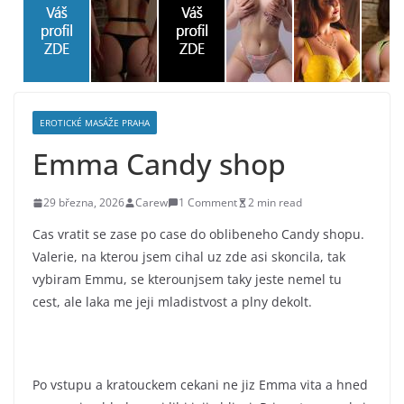
EROTICKÉ MASÁŽE PRAHA
Emma Candy shop
29 března, 2026
Carew
1 Comment
2 min read
Cas vratit se zase po case do oblibeneho Candy shopu.
Valerie, na kterou jsem cihal uz zde asi skoncila, tak
vybiram Emmu, se kterounjsem taky jeste nemel tu
cest, ale laka me jeji mladistvost a plny dekolt.
Po vstupu a kratouckem cekani ne jiz Emma vita a hned