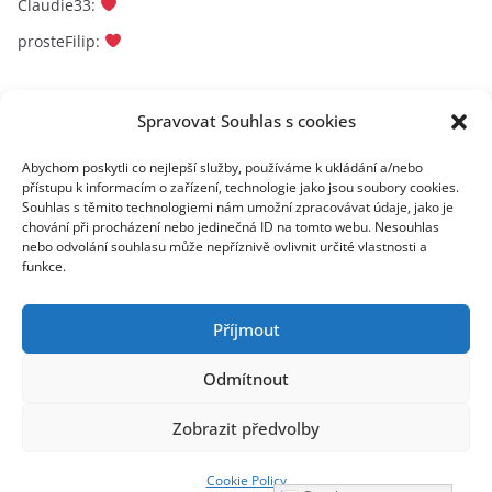
Claudie33
:
prosteFilip
:
Archivy
Spravovat Souhlas s cookies
A
Abychom poskytli co nejlepší služby, používáme k ukládání a/nebo
přístupu k informacím o zařízení, technologie jako jsou soubory cookies.
r
Souhlas s těmito technologiemi nám umožní zpracovávat údaje, jako je
c
chování při procházení nebo jedinečná ID na tomto webu. Nesouhlas
toplist
h
nebo odvolání souhlasu může nepříznivě ovlivnit určité vlastnosti a
funkce.
i
v
y
Příjmout
Odmítnout
Zobrazit předvolby
Copyright © 2026
Recenze.Tapky.Info
. All rights reserved.
Theme:
ColorMag Pro
by ThemeGrill. Powered by
WordPress
.
Cookie Policy