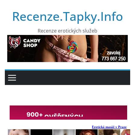
Přeskočit
Recenze.Tapky.Info
na
obsah
Recenze erotických služeb