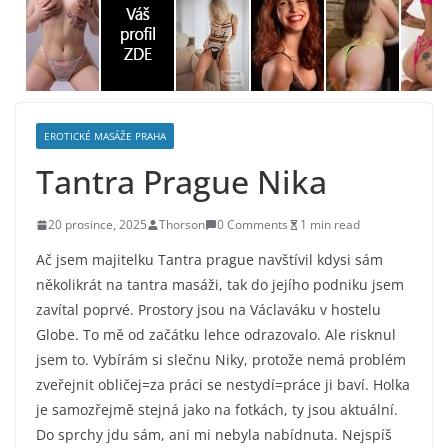
EROTICKÉ MASÁŽE PRAHA
Tantra Prague Nika
20 prosince, 2025
Thorson
0 Comments
1 min read
Ač jsem majitelku Tantra prague navštívil kdysi sám
několikrát na tantra masáži, tak do jejího podniku jsem
zavítal poprvé. Prostory jsou na Václaváku v hostelu
Globe. To mě od začátku lehce odrazovalo. Ale risknul
jsem to. Vybírám si slečnu Niky, protože nemá problém
zveřejnit obličej=za práci se nestydí=práce ji baví. Holka
je samozřejmě stejná jako na fotkách, ty jsou aktuální.
Do sprchy jdu sám, ani mi nebyla nabídnuta. Nejspíš