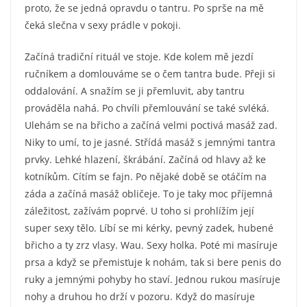
proto, že se jedná opravdu o tantru. Po sprše na mě
čeká slečna v sexy prádle v pokoji.
Začíná tradiční rituál ve stoje. Kde kolem mě jezdí
ručníkem a domlouváme se o čem tantra bude. Přeji si
oddalování. A snažím se ji přemluvit, aby tantru
prováděla nahá. Po chvíli přemlouvání se také svléká.
Ulehám se na břicho a začíná velmi poctivá masáž zad.
Niky to umí, to je jasné. Střídá masáž s jemnými tantra
prvky. Lehké hlazení, škrábání. Začíná od hlavy až ke
kotníkům. Cítím se fajn. Po nějaké době se otáčím na
záda a začíná masáž obličeje. To je taky moc příjemná
záležitost, zažívám poprvé. U toho si prohlížím její
super sexy tělo. Líbí se mi kérky, pevný zadek, hubené
břicho a ty zrz vlasy. Wau. Sexy holka. Poté mi masíruje
prsa a když se přemisťuje k nohám, tak si bere penis do
ruky a jemnými pohyby ho staví. Jednou rukou masíruje
nohy a druhou ho drží v pozoru. Když do masíruje