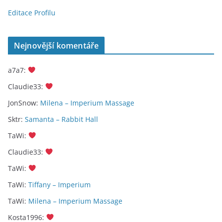
Editace Profilu
Nejnovější komentáře
a7a7
:
Claudie33
:
JonSnow
:
Milena – Imperium Massage
Sktr
:
Samanta – Rabbit Hall
TaWi
:
Claudie33
:
TaWi
:
TaWi
:
Tiffany – Imperium
TaWi
:
Milena – Imperium Massage
Kosta1996
: