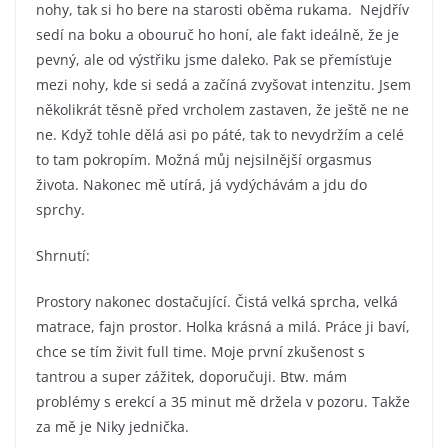
nohy, tak si ho bere na starosti oběma rukama. Nejdřív
sedí na boku a obouruč ho honí, ale fakt ideálně, že je
pevný, ale od výstřiku jsme daleko. Pak se přemísťuje
mezi nohy, kde si sedá a začíná zvyšovat intenzitu. Jsem
několikrát těsně před vrcholem zastaven, že ještě ne ne
ne. Když tohle dělá asi po páté, tak to nevydržím a celé
to tam pokropím. Možná můj nejsilnější orgasmus
života. Nakonec mě utírá, já vydýchávám a jdu do
sprchy.
Shrnutí:
Prostory nakonec dostačující. Čistá velká sprcha, velká
matrace, fajn prostor. Holka krásná a milá. Práce ji baví,
chce se tím živit full time. Moje první zkušenost s
tantrou a super zážitek, doporučuji. Btw. mám
problémy s erekcí a 35 minut mě držela v pozoru. Takže
za mě je Niky jednička.