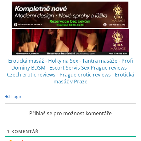
Erotická masáž
-
Holky na Sex
-
Tantra masáže
-
Profi
Dominy BDSM
-
Escort Servis Sex
Prague reviews
-
Czech erotic reviews
-
Prague erotic reviews
-
Erotická
masáž v Praze
Login
Přihlaš se pro možnost komentáře
1
KOMENTÁŘ