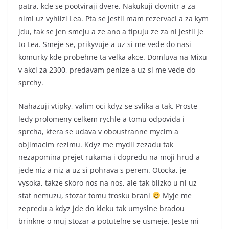
patra, kde se pootviraji dvere. Nakukuji dovnitr a za
nimi uz vyhlizi Lea. Pta se jestli mam rezervaci a za kym
jdu, tak se jen smeju a ze ano a tipuju ze za ni jestli je
to Lea. Smeje se, prikyvuje a uz si me vede do nasi
komurky kde probehne ta velka akce. Domluva na Mixu
v akci za 2300, predavam penize a uz si me vede do
sprchy.
Nahazuji vtipky, valim oci kdyz se svlika a tak. Proste
ledy prolomeny celkem rychle a tomu odpovida i
sprcha, ktera se udava v oboustranne mycim a
objimacim rezimu. Kdyz me mydli zezadu tak
nezapomina prejet rukama i dopredu na moji hrud a
jede niz a niz a uz si pohrava s perem. Otocka, je
vysoka, takze skoro nos na nos, ale tak blizko u ni uz
stat nemuzu, stozar tomu trosku brani
Myje me
zepredu a kdyz jde do kleku tak umyslne bradou
brinkne o muj stozar a potutelne se usmeje. Jeste mi