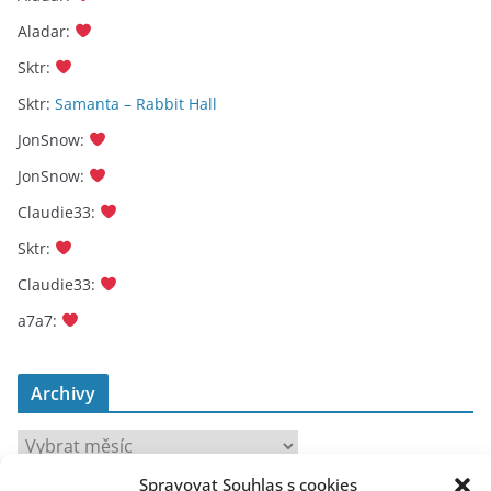
Aladar
:
Sktr
:
Sktr
:
Samanta – Rabbit Hall
JonSnow
:
JonSnow
:
Claudie33
:
Sktr
:
Claudie33
:
a7a7
:
Archivy
A
r
Spravovat Souhlas s cookies