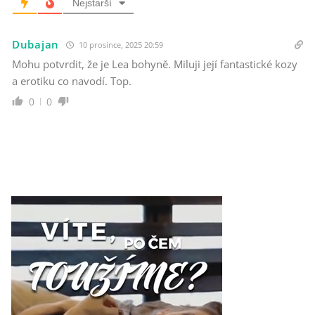
Nejstarší
Dubajan
10 prosince, 2025 20:59
Mohu potvrdit, že je Lea bohyně. Miluji její fantastické kozy
a erotiku co navodí. Top.
0
0