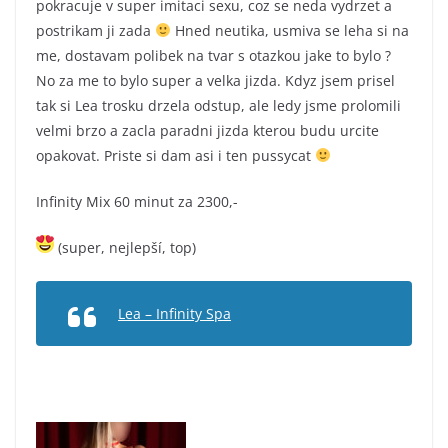
pokracuje v super imitaci sexu, coz se neda vydrzet a
postrikam ji zada
Hned neutika, usmiva se leha si na
me, dostavam polibek na tvar s otazkou jake to bylo ?
No za me to bylo super a velka jizda. Kdyz jsem prisel
tak si Lea trosku drzela odstup, ale ledy jsme prolomili
velmi brzo a zacla paradni jizda kterou budu urcite
opakovat. Priste si dam asi i ten pussycat
Infinity Mix 60 minut za 2300,-
(super, nejlepší, top)
Lea – Infinity Spa