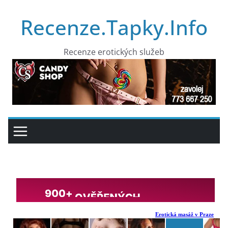
Přeskočit
Recenze.Tapky.Info
na
obsah
Recenze erotických služeb