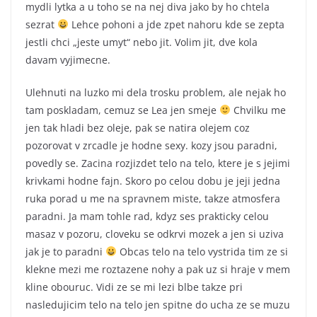
mydli lytka a u toho se na nej diva jako by ho chtela
sezrat
Lehce pohoni a jde zpet nahoru kde se zepta
jestli chci „jeste umyt“ nebo jit. Volim jit, dve kola
davam vyjimecne.
Ulehnuti na luzko mi dela trosku problem, ale nejak ho
tam poskladam, cemuz se Lea jen smeje
Chvilku me
jen tak hladi bez oleje, pak se natira olejem coz
pozorovat v zrcadle je hodne sexy. kozy jsou paradni,
povedly se. Zacina rozjizdet telo na telo, ktere je s jejimi
krivkami hodne fajn. Skoro po celou dobu je jeji jedna
ruka porad u me na spravnem miste, takze atmosfera
paradni. Ja mam tohle rad, kdyz ses prakticky celou
masaz v pozoru, cloveku se odkrvi mozek a jen si uziva
jak je to paradni
Obcas telo na telo vystrida tim ze si
klekne mezi me roztazene nohy a pak uz si hraje v mem
kline obouruc. Vidi ze se mi lezi blbe takze pri
nasledujicim telo na telo jen spitne do ucha ze se muzu