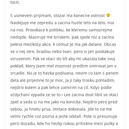
tocit.
S usmevem prijimam, stozar ma konecne volnost
Naolejuje me zepredu a zacina huste telo na telo, nos
na nos. Provokace k polibku, ke kteremu samozrejme
nedojde. Masiruje me briskem, pak sjede niz a zacina
pekna mezikozy akce, k cemuz je ma jak delane. Obcas
se o nej otre, bradou nebo tvari, pero si jen poskakuje
vzrusenim. Pak se otaci do 69 aby mi ukazala take svuj
poklad, ktery jsem mel moznost predtim smirovat jen v
zrcadle. No je to hezka podivana, nevim co tam s perem
dela ale prijemne to je moc. Ja ji taky trosku pohladim,
nejdriv kolem a pak lehce zamirim na cil. Kdyz podle
vzdychani vypada ze se to i Lee zacina dost libit se otaci
zpet a seda si na me jako na konicka. Nejdriv pero pred
sebou, ja hnetu prsa, imitace dokonala. Jde to na me
velmi rychle coz pozna a jeste oddali. Pote si presunuje
pero dozadu, kde ho hezky rukou pritiskne mezi pulky a