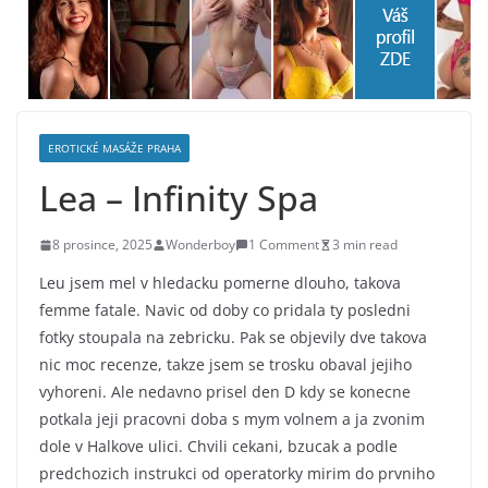
EROTICKÉ MASÁŽE PRAHA
Lea – Infinity Spa
8 prosince, 2025
Wonderboy
1 Comment
3 min read
Leu jsem mel v hledacku pomerne dlouho, takova
femme fatale. Navic od doby co pridala ty posledni
fotky stoupala na zebricku. Pak se objevily dve takova
nic moc recenze, takze jsem se trosku obaval jejiho
vyhoreni. Ale nedavno prisel den D kdy se konecne
potkala jeji pracovni doba s mym volnem a ja zvonim
dole v Halkove ulici. Chvili cekani, bzucak a podle
predchozich instrukci od operatorky mirim do prvniho