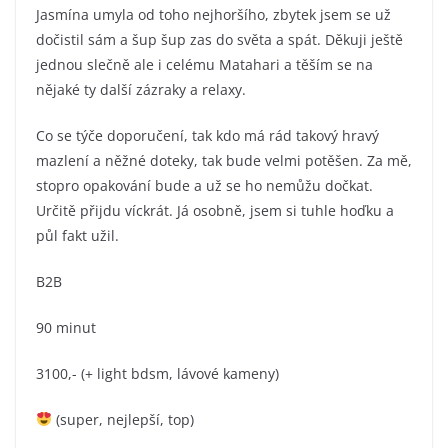
Jasmína umyla od toho nejhoršího, zbytek jsem se už
dočistil sám a šup šup zas do světa a spát. Děkuji ještě
jednou slečně ale i celému Matahari a těším se na
nějaké ty další zázraky a relaxy.
Co se týče doporučení, tak kdo má rád takový hravý
mazlení a něžné doteky, tak bude velmi potěšen. Za mě,
stopro opakování bude a už se ho nemůžu dočkat.
Určitě přijdu víckrát. Já osobně, jsem si tuhle hoďku a
půl fakt užil.
B2B
90 minut
3100,- (+ light bdsm, lávové kameny)
(super, nejlepší, top)