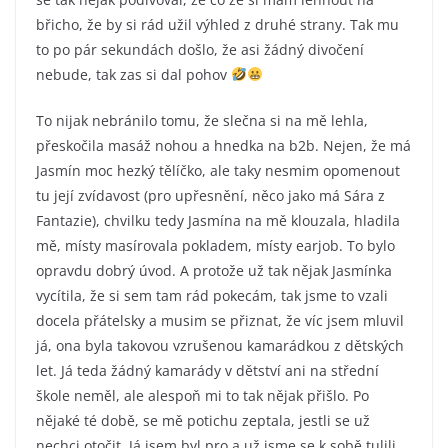
břicho, že by si rád užil výhled z druhé strany. Tak mu
to po pár sekundách došlo, že asi žádný divočení
nebude, tak zas si dal pohov
To nijak nebránilo tomu, že slečna si na mě lehla,
přeskočila masáž nohou a hnedka na b2b. Nejen, že má
Jasmín moc hezký tělíčko, ale taky nesmim opomenout
tu její zvídavost (pro upřesnění, něco jako má Sára z
Fantazie), chvilku tedy Jasmína na mě klouzala, hladila
mě, místy masírovala pokladem, místy earjob. To bylo
opravdu dobrý úvod. A protože už tak nějak Jasmínka
vycítila, že si sem tam rád pokecám, tak jsme to vzali
docela přátelsky a musim se přiznat, že víc jsem mluvil
já, ona byla takovou vzrušenou kamarádkou z dětských
let. Já teda žádný kamarády v dětství ani na střední
škole neměl, ale alespoň mi to tak nějak přišlo. Po
nějaké té době, se mě potichu zeptala, jestli se už
nechci otočit. Já jsem byl pro a už jsme se k sobě tulili,