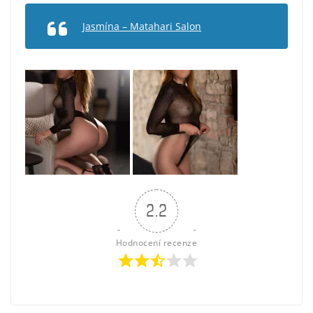
Jasmína – Matahari Salon
2.2
Hodnocení recenze