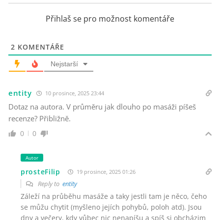
Přihlaš se pro možnost komentáře
2
KOMENTÁŘE
Nejstarší
entity
10 prosince, 2025 23:44
Dotaz na autora. V průměru jak dlouho po masáži píšeš
recenze? Přibližně.
0
0
Autor
prosteFilip
19 prosince, 2025 01:26
Reply to
entity
Záleží na průběhu masáže a taky jestli tam je něco, čeho
se můžu chytit (myšleno jejích pohybů, poloh atd). Jsou
dny a večery, kdy vůbec nic nenapíšu a spíš si obcházim