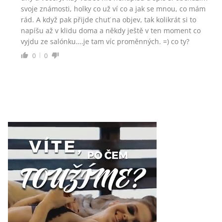
svoje známosti, holky co už ví co a jak se mnou, co mám
rád. A když pak přijde chuť na objev, tak kolikrát si to
napíšu až v klidu doma a někdy ještě v ten moment co
vyjdu ze salónku….je tam víc proměnných. =) co ty?
0
0