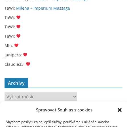
TaWi
:
Milena – Imperium Massage
TaWi
:
TaWi
:
TaWi
:
Mln
:
Junipero
:
Claudie33
:
Archivy
A
r
Spravovat Souhlas s cookies
c
toplist
h
Abychom poskytli co nejlepší služby, používáme k ukládání a/nebo
i
přístupu k informacím o zařízení, technologie jako jsou soubory cookies.