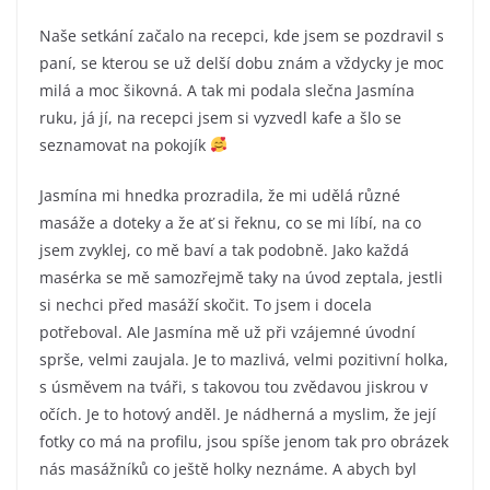
Naše setkání začalo na recepci, kde jsem se pozdravil s
paní, se kterou se už delší dobu znám a vždycky je moc
milá a moc šikovná. A tak mi podala slečna Jasmína
ruku, já jí, na recepci jsem si vyzvedl kafe a šlo se
seznamovat na pokojík
Jasmína mi hnedka prozradila, že mi udělá různé
masáže a doteky a že ať si řeknu, co se mi líbí, na co
jsem zvyklej, co mě baví a tak podobně. Jako každá
masérka se mě samozřejmě taky na úvod zeptala, jestli
si nechci před masáží skočit. To jsem i docela
potřeboval. Ale Jasmína mě už při vzájemné úvodní
sprše, velmi zaujala. Je to mazlivá, velmi pozitivní holka,
s úsměvem na tváři, s takovou tou zvědavou jiskrou v
očích. Je to hotový anděl. Je nádherná a myslim, že její
fotky co má na profilu, jsou spíše jenom tak pro obrázek
nás masážníků co ještě holky neznáme. A abych byl