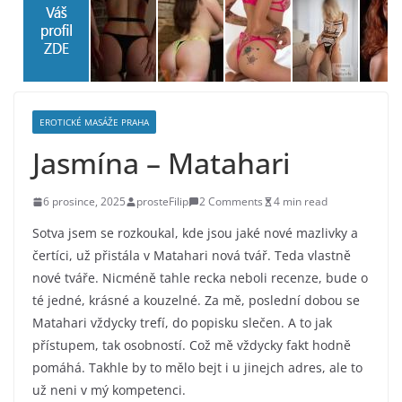
EROTICKÉ MASÁŽE PRAHA
Jasmína – Matahari
6 prosince, 2025
prosteFilip
2 Comments
4 min read
Sotva jsem se rozkoukal, kde jsou jaké nové mazlivky a
čertíci, už přistála v Matahari nová tvář. Teda vlastně
nové tváře. Nicméně tahle recka neboli recenze, bude o
té jedné, krásné a kouzelné. Za mě, poslední dobou se
Matahari vždycky trefí, do popisku slečen. A to jak
přístupem, tak osobností. Což mě vždycky fakt hodně
pomáhá. Takhle by to mělo bejt i u jinejch adres, ale to
už neni v mý kompetenci.