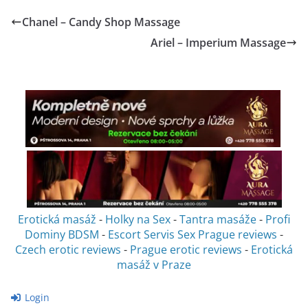
Chanel – Candy Shop Massage
Ariel – Imperium Massage
Erotická masáž
-
Holky na Sex
-
Tantra masáže
-
Profi
Dominy BDSM
-
Escort Servis Sex
Prague reviews
-
Czech erotic reviews
-
Prague erotic reviews
-
Erotická
masáž v Praze
Login