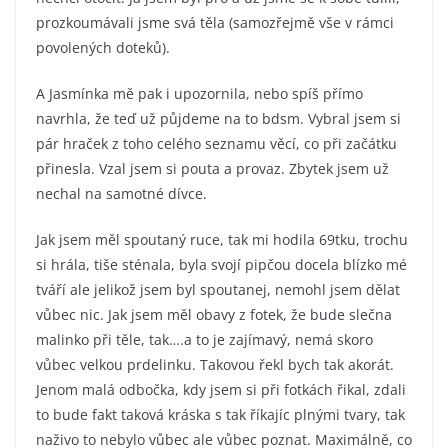
prozkoumávali jsme svá těla (samozřejmě vše v rámci
povolených doteků).
A Jasmínka mě pak i upozornila, nebo spíš přímo
navrhla, že teď už půjdeme na to bdsm. Vybral jsem si
pár hraček z toho celého seznamu věcí, co při začátku
přinesla. Vzal jsem si pouta a provaz. Zbytek jsem už
nechal na samotné dívce.
Jak jsem měl spoutaný ruce, tak mi hodila 69tku, trochu
si hrála, tiše sténala, byla svojí pipčou docela blízko mé
tváří ale jelikož jsem byl spoutanej, nemohl jsem dělat
vůbec nic. Jak jsem měl obavy z fotek, že bude slečna
malinko při těle, tak….a to je zajímavý, nemá skoro
vůbec velkou prdelinku. Takovou řekl bych tak akorát.
Jenom malá odbočka, kdy jsem si při fotkách řikal, zdali
to bude fakt taková kráska s tak říkajíc plnými tvary, tak
naživo to nebylo vůbec ale vůbec poznat. Maximálně, co