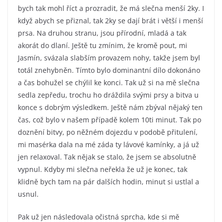
bych tak mohl říct a prozradit, že má slečna menší 2ky. I
když abych se přiznal, tak 2ky se dají brát i větší i menší
prsa. Na druhou stranu, jsou přírodní, mladá a tak
akorát do dlaní. Ještě tu zmínim, že kromě pout, mi
Jasmín, svázala slabším provazem nohy, takže jsem byl
totál znehybněn. Tímto bylo dominantní dílo dokonáno
a čas bohužel se chýlil ke konci. Tak už si na mě slečna
sedla zepředu, trochu ho dráždila svými prsy a bitva u
konce s dobrým výsledkem. Ještě nám zbýval nějaký ten
čas, což bylo v našem případě kolem 10ti minut. Tak po
doznění bitvy, po něžném dojezdu v podobě přitulení,
mi masérka dala na mé záda ty lávové kamínky, a já už
jen relaxoval. Tak nějak se stalo, že jsem se absolutně
vypnul. Kdyby mi slečna neřekla že už je konec, tak
klidně bych tam na pár dalších hodin, minut si ustlal a
usnul.
Pak už jen následovala očistná sprcha, kde si mě