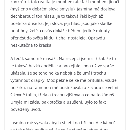
konkrétní, tak realita je mnohem ale fakt mnohem jinačí
(myšleno v dobrém slova smyslu), Jasmína má doslova
dechberoucí tón hlasu. Je to taková řekl bych až
poetická dušička. Její slova, její hlas, jsou jako sladké
bonbóny, želé, co vás dokáže během jediné minuty
přenést do světa klidu, ticha, nostalgie. Opravdu
neskutečná to kráska.
A teď k samotné masáži. Na recepci jsem si řikal, že to
je taková hezká andělice a ono ejhle…ona už ve sprše
ukázala, že se toho holka nebojí a že umí i trochu
vytáhnout drápky. Moc pěkně se ke mě přitulila, všude
po krku, na ramenou mě pusinkovala a zezadu se velmi
šikovně tulila, třela a trochu zjišťovala co na to kámoš.
Umyla mi záda, pak otočka a usušení. Bylo to fakt
povedený úvod.
Jasmína mě vyzvala abych si lehl na břicho. Ale kámoš
se tak nějak podivoval, že co že si mám lehnout na