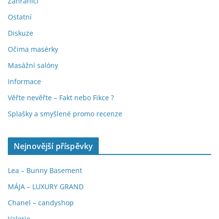
Zahraničí
Ostatní
Diskuze
Očima masérky
Masážní salóny
Informace
Věřte nevěřte – Fakt nebo Fikce ?
Splašky a smyšlené promo recenze
Nejnovější příspěvky
Lea – Bunny Basement
MÁJA – LUXURY GRAND
Chanel – candyshop
Valerie