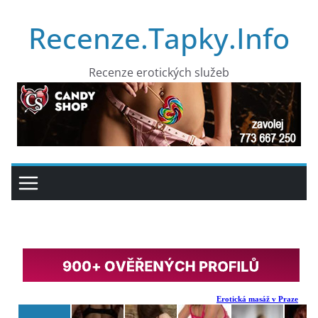
Přeskočit
Recenze.Tapky.Info
na
obsah
Recenze erotických služeb