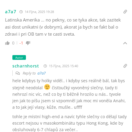
a7a7
14 října, 2025 19:28
Latinska Amerika … no pekny, co se tyka akce, tak zazitek
asi dost unikatni (v dobrym), akorat ja bych se fakt bal o
zdravi i pri OB tam v te casti sveta.
0
-1
Autor
scharnhorst
15 října, 2025 15:40
Reply to
a7a7
hele kdybys ty holky viděl.. i kdyby ses reálně bál, tak bys
stejně neodolal
čisťoučký vyvoněný slečny, tady ti
nehrozí nic víc, než co by ti běžně hrozilo u nás.. tyvole
jen jak to píšu jsem si vzpomněl jak moc mi voněla Anahi,
a to jak její vlasy, kůže, mušle.. uffff
tohle je místní high-end a navíc tyhle slečny co dělají tady
escort nejsou v masokombinátu typu Hong Kong, kde by
obsluhovaly 6-7 chlapů za večer..