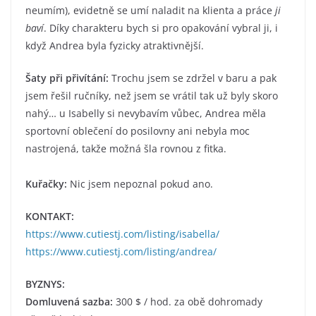
neumím), evidetně se umí naladit na klienta a práce
ji
baví
. Díky charakteru bych si pro opakování vybral ji, i
když Andrea byla fyzicky atraktivnější.
Šaty při přivítání:
Trochu jsem se zdržel v baru a pak
jsem řešil ručníky, než jsem se vrátil tak už byly skoro
nahý… u Isabelly si nevybavím vůbec, Andrea měla
sportovní oblečení do posilovny ani nebyla moc
nastrojená, takže možná šla rovnou z fitka.
Kuřačky:
Nic jsem nepoznal pokud ano.
KONTAKT:
https://www.cutiestj.com/listing/isabella/
https://www.cutiestj.com/listing/andrea/
BYZNYS:
Domluvená sazba:
300 $ / hod. za obě dohromady