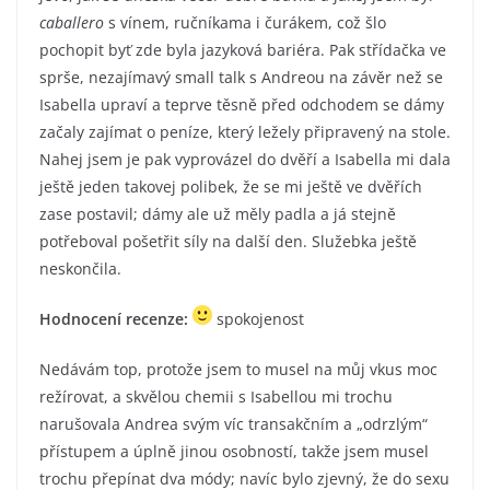
caballero
s vínem, ručníkama i čurákem, což šlo
pochopit byť zde byla jazyková bariéra. Pak střídačka ve
sprše, nezajímavý small talk s Andreou na závěr než se
Isabella upraví a teprve těsně před odchodem se dámy
začaly zajímat o peníze, který ležely připravený na stole.
Nahej jsem je pak vyprovázel do dvěří a Isabella mi dala
ještě jeden takovej polibek, že se mi ještě ve dvěřích
zase postavil; dámy ale už měly padla a já stejně
potřeboval pošetřit síly na další den. Služebka ještě
neskončila.
Hodnocení recenze:
spokojenost
Nedávám top, protože jsem to musel na můj vkus moc
režírovat, a skvělou chemii s Isabellou mi trochu
narušovala Andrea svým víc transakčním a „odrzlým“
přístupem a úplně jinou osobností, takže jsem musel
trochu přepínat dva módy; navíc bylo zjevný, že do sexu