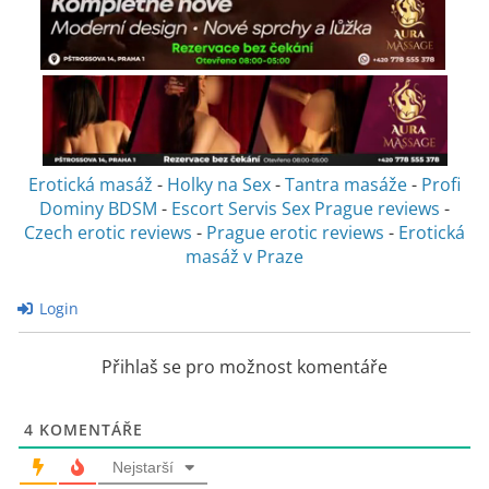
Erotická masáž
-
Holky na Sex
-
Tantra masáže
-
Profi
Dominy BDSM
-
Escort Servis Sex
Prague reviews
-
Czech erotic reviews
-
Prague erotic reviews
-
Erotická
masáž v Praze
Login
Přihlaš se pro možnost komentáře
4
KOMENTÁŘE
Nejstarší