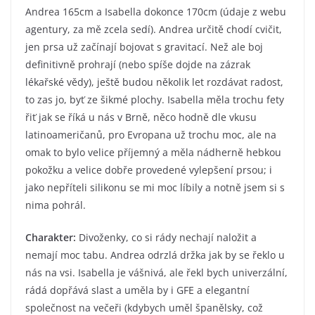
Andrea 165cm a Isabella dokonce 170cm (údaje z webu
agentury, za mě zcela sedí). Andrea určitě chodí cvičit,
jen prsa už začínají bojovat s gravitací. Než ale boj
definitivně prohrají (nebo spíše dojde na zázrak
lékařské vědy), ještě budou několik let rozdávat radost,
to zas jo, byť ze šikmé plochy. Isabella měla trochu fety
řiť jak se říká u nás v Brně, něco hodně dle vkusu
latinoameričanů, pro Evropana už trochu moc, ale na
omak to bylo velice příjemný a měla nádherně hebkou
pokožku a velice dobře provedené vylepšení prsou; i
jako nepříteli silikonu se mi moc líbily a notně jsem si s
nima pohrál.
Charakter:
Divoženky, co si rády nechají naložit a
nemají moc tabu. Andrea odrzlá držka jak by se řeklo u
nás na vsi. Isabella je vášnivá, ale řekl bych univerzální,
rádá dopřává slast a uměla by i GFE a elegantní
společnost na večeři (kdybych uměl španělsky, což