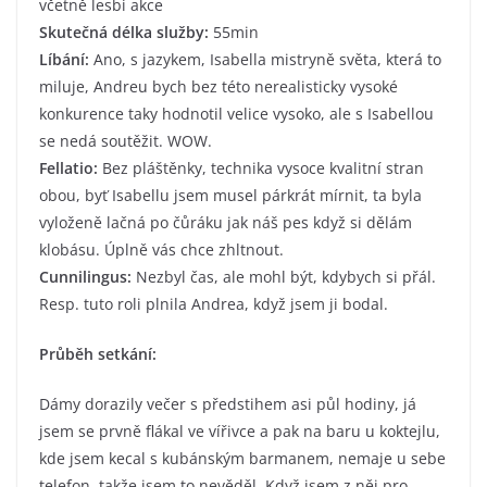
včetně lesbi akce
Skutečná délka služby:
55min
Líbání:
Ano, s jazykem, Isabella mistryně světa, která to
miluje, Andreu bych bez této nerealisticky vysoké
konkurence taky hodnotil velice vysoko, ale s Isabellou
se nedá soutěžit. WOW.
Fellatio:
Bez pláštěnky, technika vysoce kvalitní stran
obou, byť Isabellu jsem musel párkrát mírnit, ta byla
vyloženě lačná po čůráku jak náš pes když si dělám
klobásu. Úplně vás chce zhltnout.
Cunnilingus:
Nezbyl čas, ale mohl být, kdybych si přál.
Resp. tuto roli plnila Andrea, když jsem ji bodal.
Průběh setkání:
Dámy dorazily večer s předstihem asi půl hodiny, já
jsem se prvně flákal ve vířivce a pak na baru u koktejlu,
kde jsem kecal s kubánským barmanem, nemaje u sebe
telefon, takže jsem to nevěděl. Když jsem z něj pro