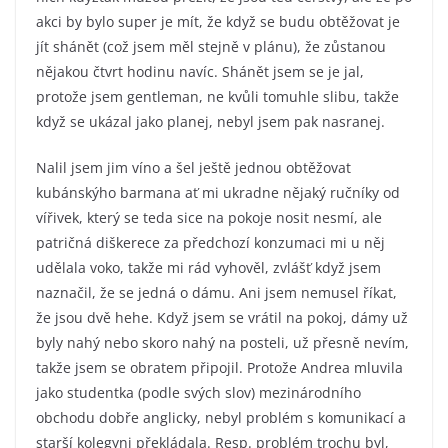
akci by bylo super je mít, že když se budu obtěžovat je
jít shánět (což jsem měl stejně v plánu), že zůstanou
nějakou čtvrt hodinu navíc. Shánět jsem se je jal,
protože jsem gentleman, ne kvůli tomuhle slibu, takže
když se ukázal jako planej, nebyl jsem pak nasranej.
Nalil jsem jim víno a šel ještě jednou obtěžovat
kubánskýho barmana ať mi ukradne nějaký ručníky od
vířivek, který se teda sice na pokoje nosit nesmí, ale
patričná diškerece za předchozí konzumaci mi u něj
udělala voko, takže mi rád vyhověl, zvlášť když jsem
naznačil, že se jedná o dámu. Ani jsem nemusel říkat,
že jsou dvě hehe. Když jsem se vrátil na pokoj, dámy už
byly nahý nebo skoro nahý na posteli, už přesně nevím,
takže jsem se obratem připojil. Protože Andrea mluvila
jako studentka (podle svých slov) mezinárodního
obchodu dobře anglicky, nebyl problém s komunikací a
starší kolegyni překládala. Resp. problém trochu byl,