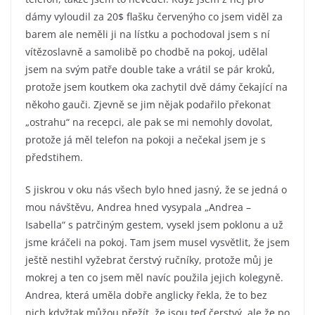
dámy vyloudil za 20$ flašku červenýho co jsem viděl za
barem ale neměli ji na lístku a pochodoval jsem s ní
vítězoslavně a samolibě po chodbě na pokoj, udělal
jsem na svým patře double take a vrátil se pár kroků,
protože jsem koutkem oka zachytil dvě dámy čekající na
někoho gauči. Zjevně se jim nějak podařilo překonat
„ostrahu“ na recepci, ale pak se mi nemohly dovolat,
protože já měl telefon na pokoji a nečekal jsem je s
předstihem.
S jiskrou v oku nás všech bylo hned jasný, že se jedná o
mou návštěvu, Andrea hned vysypala „Andrea –
Isabella“ s patrčiným gestem, vysekl jsem poklonu a už
jsme kráčeli na pokoj. Tam jsem musel vysvětlit, že jsem
ještě nestihl vyžebrat čerstvý ručníky, protože můj je
mokrej a ten co jsem měl navíc použila jejich kolegyně.
Andrea, která uměla dobře anglicky řekla, že to bez
nich kdyžtak můžou přežít, že jsou teď čerstvý, ale že po