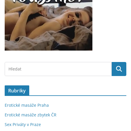
Rubriky
Erotické masáže Praha
Erotické masáže zbytek ČR
Sex Priváty v Praze