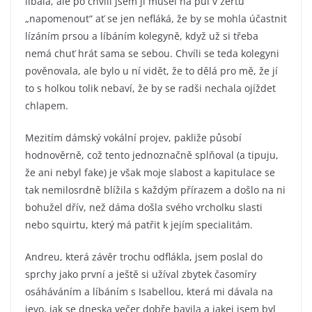
líbala, ale po chvíli jsem ji musel na půl v žertu
„napomenout“ ať se jen nefláká, že by se mohla účastnit
lízáním prsou a líbáním kolegyně, když už si třeba
nemá chuť hrát sama se sebou. Chvíli se teda kolegyni
pověnovala, ale bylo u ní vidět, že to dělá pro mě, že jí
to s holkou tolik nebaví, že by se radši nechala ojíždet
chlapem.
Mezitím dámský vokální projev, pakliže působí
hodnověrně, což tento jednoznačně splňoval (a tipuju,
že ani nebyl fake) je však moje slabost a kapitulace se
tak nemilosrdně blížila s každým přírazem a došlo na ni
bohužel dřív, než dáma došla svého vrcholku slasti
nebo squirtu, který má patřit k jejím specialitám.
Andreu, která závěr trochu odflákla, jsem poslal do
sprchy jako první a ještě si užíval zbytek časomíry
osáháváním a líbáním s Isabellou, která mi dávala na
jevo, jak se dneska večer dobře bavila a jakej jsem byl