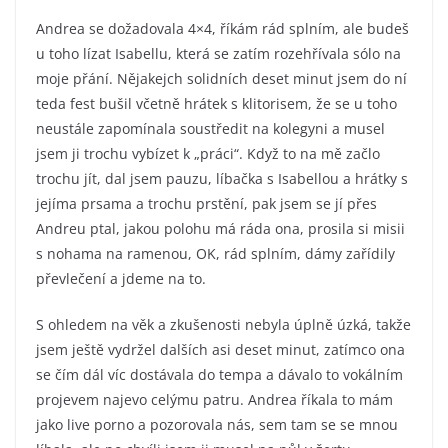
Andrea se dožadovala 4×4, říkám rád splním, ale budeš
u toho lízat Isabellu, která se zatím rozehřívala sólo na
moje přání. Nějakejch solidních deset minut jsem do ní
teda fest bušil včetně hrátek s klitorisem, že se u toho
neustále zapomínala soustředit na kolegyni a musel
jsem ji trochu vybízet k „práci“. Když to na mě začlo
trochu jít, dal jsem pauzu, líbačka s Isabellou a hrátky s
jejíma prsama a trochu prstění, pak jsem se jí přes
Andreu ptal, jakou polohu má ráda ona, prosila si misii
s nohama na ramenou, OK, rád splním, dámy zařídily
převlečení a jdeme na to.
S ohledem na věk a zkušenosti nebyla úplně úzká, takže
jsem ještě vydržel dalších asi deset minut, zatímco ona
se čím dál víc dostávala do tempa a dávalo to vokálním
projevem najevo celýmu patru. Andrea říkala to mám
jako live porno a pozorovala nás, sem tam se se mnou