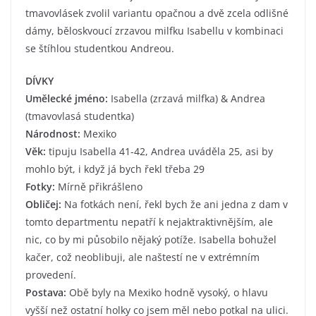
tmavovlásek zvolil variantu opačnou a dvě zcela odlišné
dámy, běloskvoucí zrzavou milfku Isabellu v kombinaci
se štíhlou studentkou Andreou.
DÍVKY
Umělecké jméno:
Isabella (zrzavá milfka) & Andrea
(tmavovlasá studentka)
Národnost:
Mexiko
Věk:
tipuju Isabella 41-42, Andrea uváděla 25, asi by
mohlo být, i když já bych řekl třeba 29
Fotky:
Mírně přikrášleno
Obličej:
Na fotkách není, řekl bych že ani jedna z dam v
tomto departmentu nepatří k nejaktraktivnějším, ale
nic, co by mi působilo nějaký potíže. Isabella bohužel
kačer, což neoblibuji, ale naštestí ne v extrémním
provedení.
Postava:
Obě byly na Mexiko hodně vysoký, o hlavu
vyšší než ostatní holky co jsem měl nebo potkal na ulici.