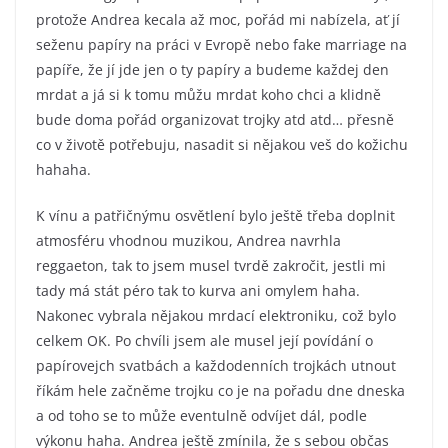
protože Andrea kecala až moc, pořád mi nabízela, ať jí
seženu papíry na práci v Evropě nebo fake marriage na
papíře, že jí jde jen o ty papíry a budeme každej den
mrdat a já si k tomu můžu mrdat koho chci a klidně
bude doma pořád organizovat trojky atd atd… přesně
co v životě potřebuju, nasadit si nějakou veš do kožichu
hahaha.
K vínu a patřičnýmu osvětlení bylo ještě třeba doplnit
atmosféru vhodnou muzikou, Andrea navrhla
reggaeton, tak to jsem musel tvrdě zakročit, jestli mi
tady má stát péro tak to kurva ani omylem haha.
Nakonec vybrala nějakou mrdací elektroniku, což bylo
celkem OK. Po chvíli jsem ale musel její povídání o
papírovejch svatbách a každodenních trojkách utnout
říkám hele začněme trojku co je na pořadu dne dneska
a od toho se to může eventulně odvíjet dál, podle
výkonu haha. Andrea ještě zmínila, že s sebou občas