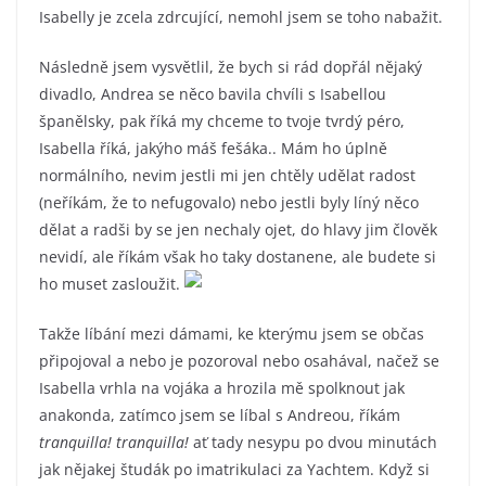
Isabelly je zcela zdrcující, nemohl jsem se toho nabažit.
Následně jsem vysvětlil, že bych si rád dopřál nějaký
divadlo, Andrea se něco bavila chvíli s Isabellou
španělsky, pak říká my chceme to tvoje tvrdý péro,
Isabella říká, jakýho máš fešáka.. Mám ho úplně
normálního, nevim jestli mi jen chtěly udělat radost
(neříkám, že to nefugovalo) nebo jestli byly líný něco
dělat a radši by se jen nechaly ojet, do hlavy jim člověk
nevidí, ale říkám však ho taky dostanene, ale budete si
ho muset zasloužit.
Takže líbání mezi dámami, ke kterýmu jsem se občas
připojoval a nebo je pozoroval nebo osahával, načež se
Isabella vrhla na vojáka a hrozila mě spolknout jak
anakonda, zatímco jsem se líbal s Andreou, říkám
tranquilla! tranquilla!
ať tady nesypu po dvou minutách
jak nějakej študák po imatrikulaci za Yachtem. Když si