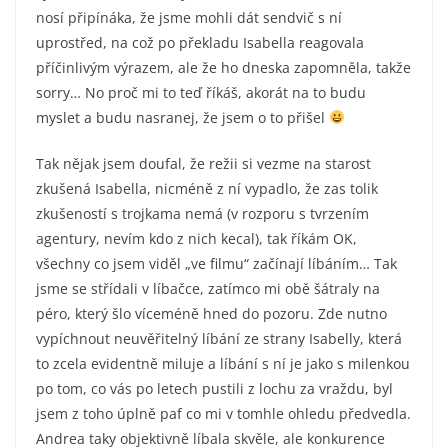
nosí připínáka, že jsme mohli dát sendvič s ní
uprostřed, na což po překladu Isabella reagovala
příčinlivým výrazem, ale že ho dneska zapomněla, takže
sorry… No proč mi to teď říkáš, akorát na to budu
myslet a budu nasranej, že jsem o to přišel
Tak nějak jsem doufal, že režii si vezme na starost
zkušená Isabella, nicméně z ní vypadlo, že zas tolik
zkušeností s trojkama nemá (v rozporu s tvrzením
agentury, nevím kdo z nich kecal), tak říkám OK,
všechny co jsem viděl „ve filmu“ začínají líbáním… Tak
jsme se střídali v líbačce, zatímco mi obě šátraly na
péro, který šlo víceméně hned do pozoru. Zde nutno
vypíchnout neuvěřitelný líbání ze strany Isabelly, která
to zcela evidentně miluje a líbání s ní je jako s milenkou
po tom, co vás po letech pustili z lochu za vraždu, byl
jsem z toho úplně paf co mi v tomhle ohledu předvedla.
Andrea taky objektivně líbala skvěle, ale konkurence