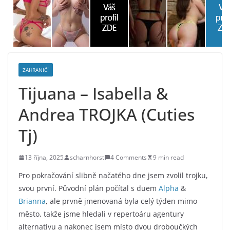
ZAHRANIČÍ
Tijuana – Isabella &
Andrea TROJKA (Cuties
Tj)
13 října, 2025
scharnhorst
4 Comments
9 min read
Pro pokračování slibně načatého dne jsem zvolil trojku,
svou první. Původní plán počítal s duem
Alpha
&
Brianna
, ale prvně jmenovaná byla celý týden mimo
město, takže jsme hledali v repertoáru agentury
alternativu a nakonec jsem místo dvou droboučkých