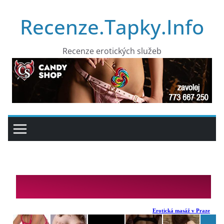
Přeskočit
Recenze.Tapky.Info
na
obsah
Recenze erotických služeb