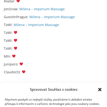
Aladar
:
JonSnow
:
Milena – Imperium Massage
GuestInPrague
:
Milena – Imperium Massage
TaWi
:
Milena – Imperium Massage
TaWi
:
TaWi
:
TaWi
:
Mln
:
Junipero
:
Claudie33
:
Archivy
Spravovat Souhlas s cookies
A
Abychom poskytli co nejlepší služby, používáme k ukládání a/nebo
přístupu k informacím o zařízení, technologie jako jsou soubory cookies.
r