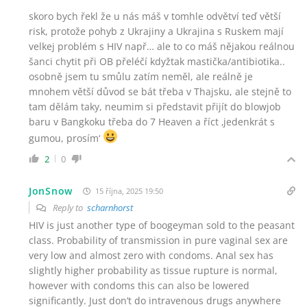
skoro bych řekl že u nás máš v tomhle odvětví teď větší
risk, protože pohyb z Ukrajiny a Ukrajina s Ruskem mají
velkej problém s HIV např… ale to co máš nějakou reálnou
šanci chytit při OB přeléčí kdyžtak mastička/antibiotika..
osobně jsem tu smůlu zatím neměl, ale reálně je
mnohem větší důvod se bát třeba v Thajsku, ale stejně to
tam dělám taky, neumim si představit přijít do blowjob
baru v Bangkoku třeba do 7 Heaven a říct
‚
jedenkrát s
gumou, prosím‘
2
0
JonSnow
15 října, 2025 19:50
Reply to
scharnhorst
HIV is just another type of boogeyman sold to the peasant
class. Probability of transmission in pure vaginal sex are
very low and almost zero with condoms. Anal sex has
slightly higher probability as tissue rupture is normal,
however with condoms this can also be lowered
significantly. Just don’t do intravenous drugs anywhere