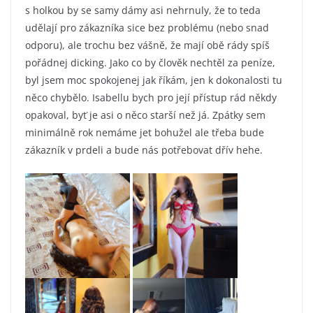
s holkou by se samy dámy asi nehrnuly, že to teda
udělají pro zákazníka sice bez problému (nebo snad
odporu), ale trochu bez vášně, že mají obě rády spíš
pořádnej dicking. Jako co by člověk nechtěl za peníze,
byl jsem moc spokojenej jak říkám, jen k dokonalosti tu
něco chybělo. Isabellu bych pro její přístup rád někdy
opakoval, byť je asi o něco starší než já. Zpátky sem
minimálně rok nemáme jet bohužel ale třeba bude
zákazník v prdeli a bude nás potřebovat dřív hehe.