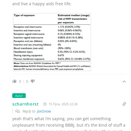
and live a happy aids free life.
0
0
Autor
scharnhorst
15 října, 2025 22:28
Reply to
JonSnow
yeah that’s what I’m saying, you
can
get something
unpleasant from receiving BBBJ, but it’s the kind of stuff a