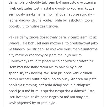
dámy role prohodily tak jsem byl naprosto u vytržení a
hřeb celý záležitosti nastal u dvojitýho kouření, když si
šermovaly jazykama na mojí jahodě nebo se střídaly –
jedna kladivo, druhá koule. Tohle byl asbolutní top a
potřebuju to nutně zažít znova.
Pak se dámy znova dožadovaly péra, v čemž jsem již už
vyhověl, ale bohužel není možno si to představovat jako
ve filmech, při střídání se vojákovi musí měnit uniforma
a ty mexický kondomy co jsem měl byly něčím
lubrikovaný i zevnitř (snad něco na výdrž? protože tu
jsem měl nadstandradní ale to balení bylo jen
španělsky tak nevim), tak jsem při převlíkání druhou
dámu nechtěl nutit brát si ho do pusy. Andrea mi ještě
nabízela rimming, což teda dělají obě, ale chlapská
prdel je u mě humus sprcha nesprcha a dámská ústa
jsou květinka, takže beso negro za mě ani omylem, i
když příjemný by to jistě bylo.