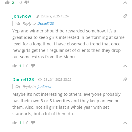
2
0
JonSnow
28 září, 2025 13:24
Reply to
Daniel123
Yep and winner should be rewarded somehow. It’s a
great idea to keep girls interested in performing at same
level for a long time. I have observed a trend that once
new girls get their regular set of clients then they drop
out some extras from the Menu.
1
0
Daniel123
28 září, 2025 23:22
Reply to
JonSnow
Maybe it’s not interesting to others, everyone probably
has their own 3 or 5 favorites and they keep an eye on
them. Also, not all girls last a whole year with set
standarts, but a lot of them do.
1
0