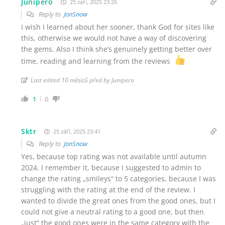
Junipero
25 září, 2025 23:26
Reply to
JonSnow
I wish I learned about her sooner, thank God for sites like
this, otherwise we would not have a way of discovering
the gems. Also I think she’s genuinely getting better over
time, reading and learning from the reviews
Last edited 10 měsíců před by Junipero
1
0
Sktr
25 září, 2025 23:41
Reply to
JonSnow
Yes, because top rating was not available until autumn
2024. I remember it, because I suggested to admin to
change the rating „smileys“ to 5 categories, because I was
struggling with the rating at the end of the review. I
wanted to divide the great ones from the good ones, but I
could not give a neutral rating to a good one, but then
„just“ the good ones were in the same category with the