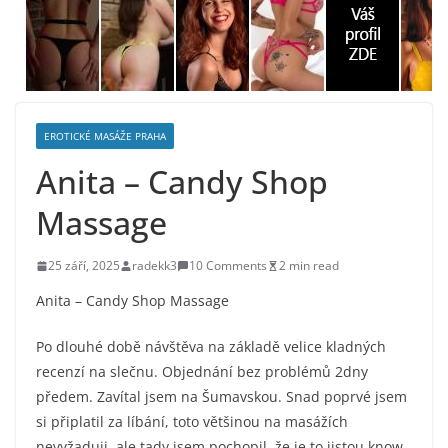
EROTICKÉ MASÁŽE PRAHA
Anita – Candy Shop
Massage
25 září, 2025
radekk3
10 Comments
2 min read
Anita – Candy Shop Massage
Po dlouhé době návštěva na základě velice kladných
recenzí na slečnu. Objednání bez problémů 2dny
předem. Zavítal jsem na Šumavskou. Snad poprvé jsem
si připlatil za líbání, toto většinou na masážích
nevyžaduji, ale tady jsem pochopil, že je to jistou know-