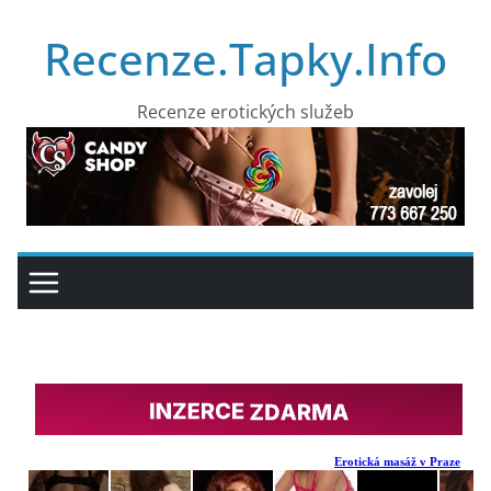
Přeskočit
Recenze.Tapky.Info
na
obsah
Recenze erotických služeb