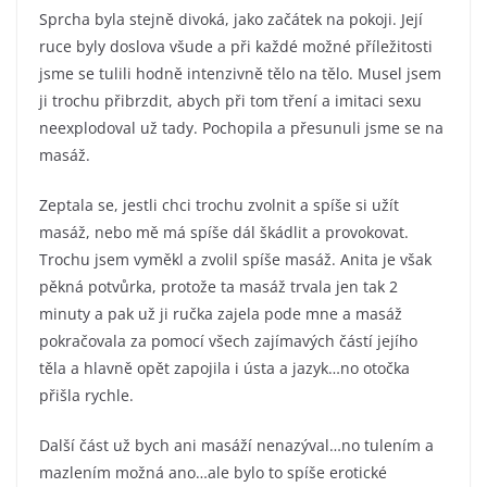
Sprcha byla stejně divoká, jako začátek na pokoji. Její
ruce byly doslova všude a při každé možné příležitosti
jsme se tulili hodně intenzivně tělo na tělo. Musel jsem
ji trochu přibrzdit, abych při tom tření a imitaci sexu
neexplodoval už tady. Pochopila a přesunuli jsme se na
masáž.
Zeptala se, jestli chci trochu zvolnit a spíše si užít
masáž, nebo mě má spíše dál škádlit a provokovat.
Trochu jsem vyměkl a zvolil spíše masáž. Anita je však
pěkná potvůrka, protože ta masáž trvala jen tak 2
minuty a pak už ji ručka zajela pode mne a masáž
pokračovala za pomocí všech zajímavých částí jejího
těla a hlavně opět zapojila i ústa a jazyk…no otočka
přišla rychle.
Další část už bych ani masáží nenazýval…no tulením a
mazlením možná ano…ale bylo to spíše erotické