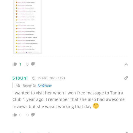
1
0
S18Uni
25 září, 2025 23:21
Reply to
JonSnow
I wanted to visit her when I won free massage to Tantra
Club 1 year ago. I remember that she also had awesome
reviews but she wasnt working that day
0
0