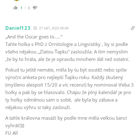
1
0
Daniel123
27 září, 2025 00:04
„And the Oscar goes to…..“
Tahle holka s PhD z Ornitologie a Lingvistiky , by si podle
všeho nějakou „Zlatou Ťapku“ zasloužila. A tím nemyslím
,že by to hrála, ale že je opravdu mnohem dál než ostatní.
Pokud tu ještě nemáte, měla by tu být soutěž nebo spíše
výroční anketa pro nejlepší Ťapku roku. Každý zkušený
(myšleno alespoň 15/20 a víc recenzí) by nominoval třeba 3
holky a pak by se hlasovalo. Chápu že plný kalendář je pro
ty holky odměnou sám o sobě, ale byla by zábava a
nějakou výhru si taky zaslouží.
A tahle královna masáží by podle mne měla velkou šanci
vyhrát!)))
FU All