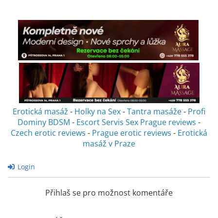
Erotická masáž
-
Holky na Sex
-
Tantra masáže
-
Profi
Dominy BDSM
-
Escort Servis Sex
Prague reviews
-
Czech erotic reviews
-
Prague erotic reviews
-
Erotická
masáž v Praze
Login
Přihlaš se pro možnost komentáře