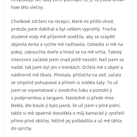
how této slečny.
Chvilkové zdržení na recepci, které mi přišlo vhod,
protože jsem dobíhal a byl celkem vyprahlý. Trocha
studené vody mě příjemně osvěžila, aby se vzápětí
objevila Anita a rychle mě nažhavila. Odvedla si mě na
pokoj, zabouchla dveře a hned se na mě vrhla. Takový
intenzivní začátek jsem snad ještě nezažil. Než jsem se
nadál, tak jsem byl jen v trenkách. Držela mě v objetí a
nádherně mě líbala. Přestala, přitlačila na zeď, začala
se smyslně pohupovat a přitom si svlékla šaty. To už
jsem se vzpamatoval z úvodního šoku a pomohl ji
s podprsenkou a tangami. Následně si přede mne
klekla, dle boule jí bylo jasné, že už jsem v plné polní,
takže si mě opatrně dosvlékla a můj kamarád ji vystřelil
přímo před obličej. Něžně jej poškádlila a už mě táhla
do sprchy.