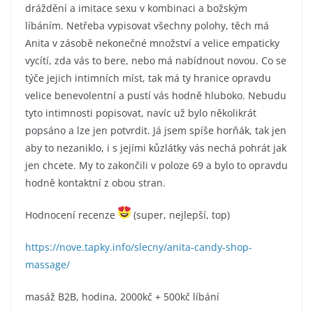
dráždění a imitace sexu v kombinaci a božským
líbáním. Netřeba vypisovat všechny polohy, těch má
Anita v zásobě nekonečné množství a velice empaticky
vycítí, zda vás to bere, nebo má nabídnout novou. Co se
týče jejich intimních míst, tak má ty hranice opravdu
velice benevolentní a pustí vás hodně hluboko. Nebudu
tyto intimnosti popisovat, navíc už bylo několikrát
popsáno a lze jen potvrdit. Já jsem spíše horňák, tak jen
aby to nezaniklo, i s jejími kůzlátky vás nechá pohrát jak
jen chcete. My to zakončili v poloze 69 a bylo to opravdu
hodně kontaktní z obou stran.
Hodnocení recenze
(super, nejlepší, top)
https://nove.tapky.info/slecny/anita-candy-shop-
massage/
masáž B2B, hodina, 2000kč + 500kč líbání