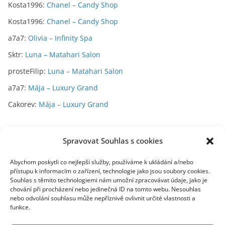
Kosta1996
:
Chanel – Candy Shop
Kosta1996
:
Chanel – Candy Shop
a7a7
:
Olivia – Infinity Spa
Sktr
:
Luna – Matahari Salon
prosteFilip
:
Luna – Matahari Salon
a7a7
:
Mája – Luxury Grand
Cakorev
:
Mája – Luxury Grand
Archivy
Spravovat Souhlas s cookies
A
Abychom poskytli co nejlepší služby, používáme k ukládání a/nebo
přístupu k informacím o zařízení, technologie jako jsou soubory cookies.
r
Souhlas s těmito technologiemi nám umožní zpracovávat údaje, jako je
c
chování při procházení nebo jedinečná ID na tomto webu. Nesouhlas
toplist
h
nebo odvolání souhlasu může nepříznivě ovlivnit určité vlastnosti a
funkce.
i
v