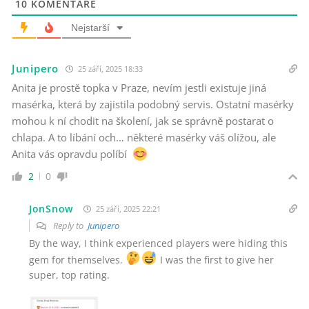
10
KOMENTÁŘE
Nejstarší
Junipero
25 září, 2025 18:33
Anita je prostě topka v Praze, nevím jestli existuje jiná
masérka, která by zajistila podobný servis. Ostatní masérky
mohou k ní chodit na školení, jak se správně postarat o
chlapa. A to líbání och… některé masérky váš olížou, ale
Anita vás opravdu políbí
2
0
JonSnow
25 září, 2025 22:21
Reply to
Junipero
By the way, I think experienced players were hiding this
gem for themselves.
I was the first to give her
super, top rating.