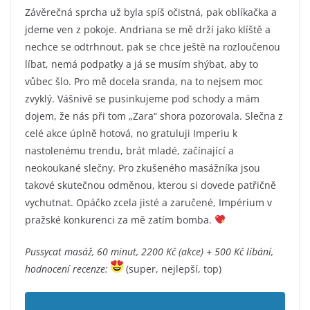
Závěrečná sprcha už byla spíš očistná, pak oblíkačka a
jdeme ven z pokoje. Andriana se mě drží jako klíště a
nechce se odtrhnout, pak se chce ještě na rozloučenou
líbat, nemá podpatky a já se musím shýbat, aby to
vůbec šlo. Pro mě docela sranda, na to nejsem moc
zvyklý. Vášnivě se pusinkujeme pod schody a mám
dojem, že nás při tom „Zara“ shora pozorovala. Slečna z
celé akce úplně hotová, no gratuluji Imperiu k
nastolenému trendu, brát mladé, začínající a
neokoukané slečny. Pro zkušeného masážníka jsou
takové skutečnou odměnou, kterou si dovede patřičně
vychutnat. Opáčko zcela jisté a zaručené, Impérium v
pražské konkurenci za mě zatím bomba.
Pussycat masáž, 60 minut, 2200 Kč (akce) + 500 Kč líbání,
hodnocení recenze:
(super, nejlepší, top)