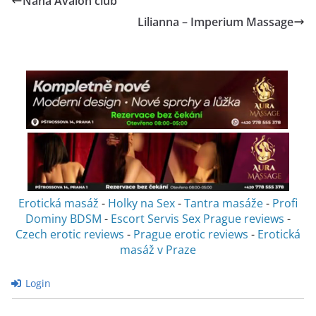
Nana Avalon club
Lilianna – Imperium Massage
Erotická masáž
-
Holky na Sex
-
Tantra masáže
-
Profi
Dominy BDSM
-
Escort Servis Sex
Prague reviews
-
Czech erotic reviews
-
Prague erotic reviews
-
Erotická
masáž v Praze
Login