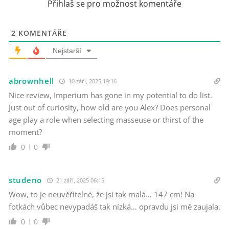
Přihlaš se pro možnost komentáře
2
KOMENTÁŘE
Nejstarší
abrownhell
10 září, 2025 19:16
Nice review, Imperium has gone in my potential to do list.
Just out of curiosity, how old are you Alex? Does personal
age play a role when selecting masseuse or thirst of the
moment?
0
0
studeno
21 září, 2025 06:15
Wow, to je neuvěřitelné, že jsi tak malá… 147 cm! Na
fotkách vůbec nevypadáš tak nízká… opravdu jsi mě zaujala.
0
0