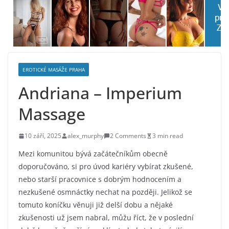
EROTICKÉ MASÁŽE PRAHA
Andriana – Imperium
Massage
10 září, 2025
alex_murphy
2 Comments
3 min read
Mezi komunitou bývá začátečníkům obecně
doporučováno, si pro úvod kariéry vybírat zkušené,
nebo starší pracovnice s dobrým hodnocením a
nezkušené osmnáctky nechat na později. Jelikož se
tomuto koníčku věnuji již delší dobu a nějaké
zkušenosti už jsem nabral, můžu říct, že v poslední