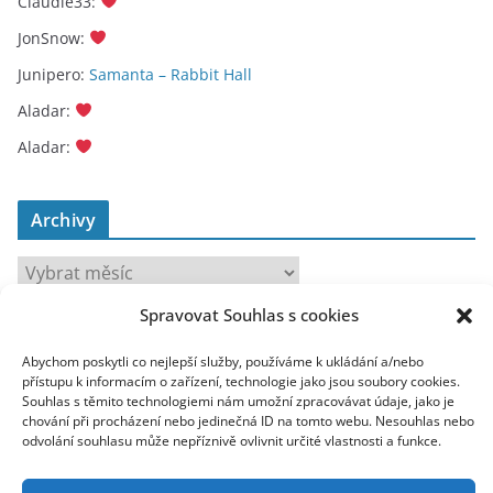
Claudie33
:
JonSnow
:
Junipero
:
Samanta – Rabbit Hall
Aladar
:
Aladar
:
Archivy
A
r
Spravovat Souhlas s cookies
c
toplist
h
Abychom poskytli co nejlepší služby, používáme k ukládání a/nebo
i
přístupu k informacím o zařízení, technologie jako jsou soubory cookies.
Souhlas s těmito technologiemi nám umožní zpracovávat údaje, jako je
v
chování při procházení nebo jedinečná ID na tomto webu. Nesouhlas nebo
y
odvolání souhlasu může nepříznivě ovlivnit určité vlastnosti a funkce.