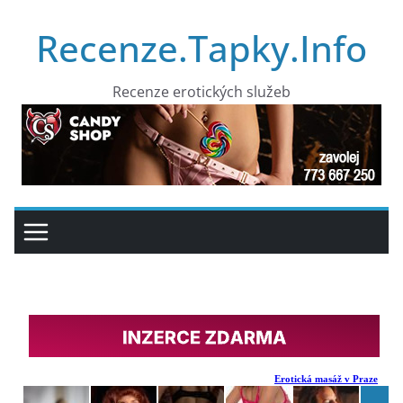
Přeskočit
Recenze.Tapky.Info
na
obsah
Recenze erotických služeb