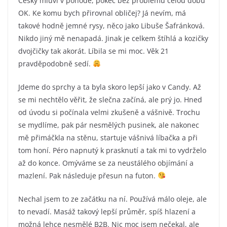
Česky mluví v pohodě, pokec bez problému celou dobu
OK. Ke komu bych přirovnal obličej? Já nevím, má
takové hodně jemné rysy, něco jako Libuše Šafránková.
Nikdo jiný mě nenapadá. Jinak je celkem štíhlá a kozičky
dvojčičky tak akorát. Líbila se mi moc. Věk 21
pravděpodobně sedí.
Jdeme do sprchy a ta byla skoro lepší jako v Candy. Až
se mi nechtělo věřit, že slečna začíná, ale prý jo. Hned
od úvodu si počínala velmi zkušeně a vášnivě. Trochu
se mydlíme, pak pár nesmělých pusinek, ale nakonec
mě přimáčkla na stěnu, startuje vášnivá líbačka a při
tom honí. Péro napnutý k prasknutí a tak mi to vydrželo
až do konce. Omýváme se za neustálého objímání a
mazlení. Pak následuje přesun na futon.
Nechal jsem to ze začátku na ní. Používá málo oleje, ale
to nevadí. Masáž takový lepší průměr, spíš hlazení a
možná lehce nesmělé B2B. Nic moc jsem nečekal, ale