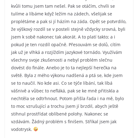
kvůli tomu jsem tam nešel. Pak se otáčím, chvíli se
tulíme a líbáme když ležím na zádech, všelijak se
proplétáme a pak si jí házím na záda. Opět se potvrdilo,
že výškový rozdíl se v posteli stejně vždycky srovná, byli
jsem k sobě nakonec tak akorát. A to platí takto; a i
pokud je ten rozdíl opačně. Přesouvám se dolů, cítím
jak už je vlhká a rozjíždím jazykové tornádo. Využívám
všechny svoje zkušenosti a nebyl problém slečnu
dovést do finále. Anebo je to ta nejlepší herečka na
světě. Byla z mého výkonu nadšená a ptá se, kde jsem
se to naučil. No kde asi. Co se týče líbání, tak líbá
vášnivě a vůbec to nefláká, pak se ke mně přitiskla a
nechtěla se odtrhnout. Potom přišla řada i na mě, bylo
to moc vzrušující a trochu jsem jí brzdil, abych ještě
stihnul prostřídat oblíbené polohy. Nakonec se
vzdávám. Žádný problém s finišem. Stříkal jsem jak
vodotrysk.