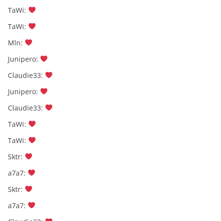
TaWi
:
TaWi
:
Mln
:
Junipero
:
Claudie33
:
Junipero
:
Claudie33
:
TaWi
:
TaWi
:
Sktr
:
a7a7
:
Sktr
:
a7a7
: