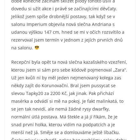
době konečně začínám sklízet plody tohoto úsilí a
dovedu si užít akce i právě se začínajícími děvčaty.
Jelikož jsem spíše drobnější postavy, tak když se v
salonu Imperium objevila nová slečna Andriana s
udanou výškou 147 cm, hned se mi v očích rozsvítilo a
rezervoval jsem termín v jednom z jejích prvních dnů
na salonu.
Recepční byla opět ta nová slečna kazašského vzezření,
kterou jsem si sám pro sebe kódově pojmenoval „Zara“.
Už jen kvůli ní by měl jeden nejmenovaný kolega zas
někdy zajít do Korunovační. Bral jsem pussycat se
slevou Tapky20 za 2200 Kč, jak jinak. Pak přichází
masérka a odvádí si mě na pokoj. Je fakt malinkatá, to
se jen tak nevidí, ale nemá žádné rysy dwarfky,
normální útlá postava. Má štekle a já jí říkám, že je
snad první holka, kterou vidím na podpatcích a je
menší než já. Směje se a domlouváme ještě líbačku.