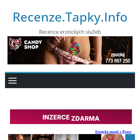
Přeskočit
Recenze.Tapky.Info
na
obsah
Recenze erotických služeb