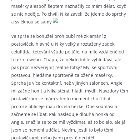
masérky alespoň šeptem naznačily co mám dělat, když
se nic neděje. Po chvíli Nika zavelí, že jdeme do sprchy
a svléknou se samy
Ve sprše se bohužel prohloubí mé zklamání z
postaviček, hlavně u Niky velký a roztažený zadek,
celulitida, tetování všude po těle, na míle vzdálené od
fotek na webu. Chápu, že někdo tohle vyhledává, ale
pak proč nezveřejnit reálné fotky? My, se sportovní
postavou, hledáme sportovně založené masérky.
Sprcha je více kontaktní, než v jiných salonech, Angie
mi začne honit a Nika sténá, hladí, mydlí. Navzdory těm
postavičkám se mám v tento moment chuť líbat,
protože obličeje mají docela hezké. Obě souhlasí a
začneme se líbat. Pak nasleduje dlouhá honka od
Angie, snažila se to ze mě vyždímat, až to bolelo, ale já
jsem se nemohl udělat. Nevím, jestli to bylo těmi
postavičkami, nebo jsem prostě nechtěl.