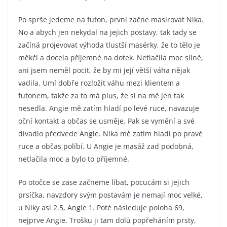
Po sprše jedeme na futon, první začne masírovat Nika.
No a abych jen nekydal na jejich postavy, tak tady se
začíná projevovat výhoda tlustší masérky, že to tělo je
měkčí a docela příjemné na dotek. Netlačila moc silně,
ani jsem neměl pocit, že by mi její větší váha nějak
vadila. Umí dobře rozložit váhu mezi klientem a
futonem, takže za to má plus, že si na mě jen tak
nesedla. Angie mě zatím hladí po levé ruce, navazuje
oční kontakt a občas se usměje. Pak se vymění a své
divadlo předvede Angie. Nika mě zatím hladí po pravé
ruce a občas políbí. U Angie je masáž zad podobná,
netlačila moc a bylo to příjemné.
Po otočce se zase začneme líbat, pocucám si jejich
prsíčka, navzdory svým postavám je nemají moc velké,
u Niky asi 2.5, Angie 1. Poté následuje poloha 69,
nejprve Angie. Trošku ji tam dolů popřeháním prsty,