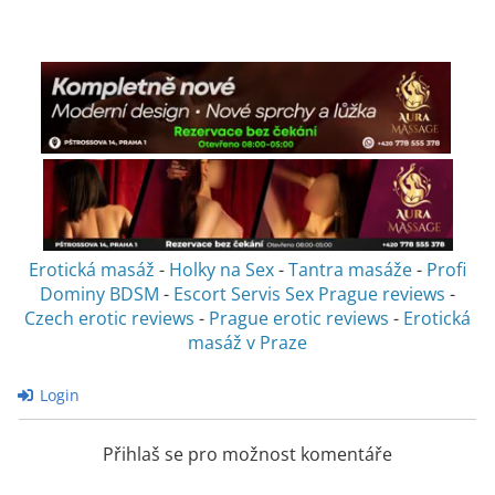
Erotická masáž
-
Holky na Sex
-
Tantra masáže
-
Profi
Dominy BDSM
-
Escort Servis Sex
Prague reviews
-
Czech erotic reviews
-
Prague erotic reviews
-
Erotická
masáž v Praze
Login
Přihlaš se pro možnost komentáře