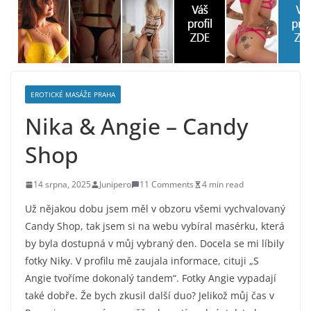
EROTICKÉ MASÁŽE PRAHA
Nika & Angie – Candy
Shop
14 srpna, 2025
Junipero
11 Comments
4 min read
Už nějakou dobu jsem měl v obzoru všemi vychvalovaný
Candy Shop, tak jsem si na webu vybíral masérku, která
by byla dostupná v můj vybraný den. Docela se mi líbily
fotky Niky. V profilu mě zaujala informace, cituji „S
Angie tvoříme dokonalý tandem“. Fotky Angie vypadají
také dobře. Že bych zkusil další duo? Jelikož můj čas v