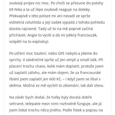
zvukový projev nic moc. Po chvíli se přesune do polohy
69 Nika a ta už lépe zvukově reaguje na doteky.
Překvapivě v této poloze mi ani nevadí ve sprše
viditelná celulitida a její zadek vypadá z tohoto pohledu
docela rajcovně. Tady už to na mě poprvé začíná
přicházet, Angie to vycítí a dá mi pěkný francouzák,
vzápětí na to exploduji.
Po utření moc toulení, nebo GFE nebylo a jdeme do
sprchy. V závěrečné sprše už jen omytí a small talk. Při
placení trochu chaos, kolik mám doplatit, protože jsem
už zaplatil zálohu, ale mám dojem, že za francouzské
líbání jsem zaplatil jen 600 Kč, – i když jsem se líbal s
oběma. Možná ze mě vycítili to zklamání, tak dali slevu.
Na závěr bych dodal, že holky byly docela dobře
sehrané, telepatie mezi nimi rozhodně funguje, ale já
jsem čekal trochu něco jiného. Podle fotek a popisu na