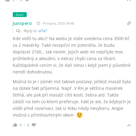
Autor
Junipero
14 srpna, 2025 09:48
Reply to
a7a7
Kde vidíš tu akci? Na webu je stále uvedena cena 3500 Kč
za 2 masérky. Také recepční mi potvrdila, že budu
doplácet 2100… tak nevím. Jejich web mi nepřijde moc
průhledný a aktuální, v extras chybí cena za líbání.
Každopádně cením si, že dali slevu i když jsem ji původně
neměl dohodnutou.
Možná to je i záměr mít takové postavy, jelikož masáž byla
na dotek fakt příjemná. Např. V RH je většina masérek
štíhlá, ale pak při masáži cítit kosti, žebra atd. Takže
záleží na tom co klient preferuje. Fakt je ale, že kdybych je
viděl před rezervací, tak si Niku nikdy nevyberu, Angie
možná s přimhouřeným okem
1
0