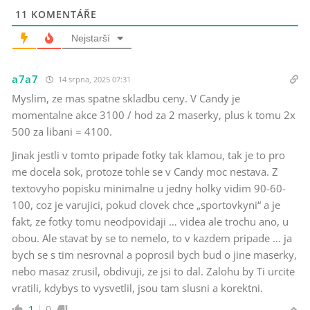
11
KOMENTÁŘE
Nejstarší
a7a7
14 srpna, 2025 07:31
Myslim, ze mas spatne skladbu ceny. V Candy je
momentalne akce 3100 / hod za 2 maserky, plus k tomu 2x
500 za libani = 4100.
Jinak jestli v tomto pripade fotky tak klamou, tak je to pro
me docela sok, protoze tohle se v Candy moc nestava. Z
textovyho popisku minimalne u jedny holky vidim 90-60-
100, coz je varujici, pokud clovek chce „sportovkyni“ a je
fakt, ze fotky tomu neodpovidaji … videa ale trochu ano, u
obou. Ale stavat by se to nemelo, to v kazdem pripade … ja
bych se s tim nesrovnal a poprosil bych bud o jine maserky,
nebo masaz zrusil, obdivuji, ze jsi to dal. Zalohu by Ti urcite
vratili, kdybys to vysvetlil, jsou tam slusni a korektni.
1
0