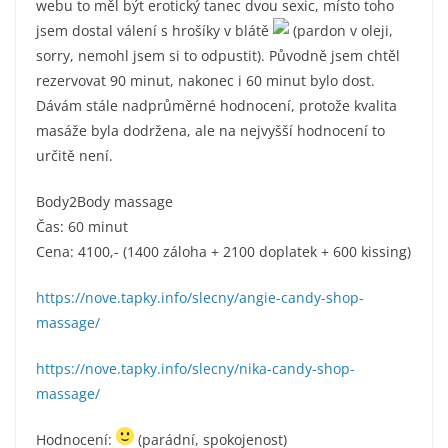
webu to měl být erotický tanec dvou sexic, místo toho
jsem dostal válení s hrošíky v blátě
(pardon v oleji,
sorry, nemohl jsem si to odpustit). Původně jsem chtěl
rezervovat 90 minut, nakonec i 60 minut bylo dost.
Dávám stále nadprůměrné hodnocení, protože kvalita
masáže byla dodržena, ale na nejvyšší hodnocení to
určitě není.
Body2Body massage
Čas: 60 minut
Cena: 4100,- (1400 záloha + 2100 doplatek + 600 kissing)
https://nove.tapky.info/slecny/angie-candy-shop-
massage/
https://nove.tapky.info/slecny/nika-candy-shop-
massage/
Hodnocení:
(parádní, spokojenost)