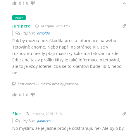
0
0
Autor
Junipero
14 srpna, 2025 17:55
Reply to
arnoldo
Pak by možná nezaškodila prostá informace na webu.
Tetování: ano/ne. Nebo např. na stránce RH, se v
rozhovoru někdy ptají masérky kolik má tetování a kde.
Edit: aha tak v profilu Niky je také informace o tetování,
ale to je vždy loterie, zda se to klientovi bude líbit, nebo
ne.
Last edited 11 měsíců před by Junipero
0
0
Sktr
14 srpna, 2025 15:13
Reply to
Junipero
No myslím, že je jasné proč je odstraňují, ne? Ale bylo by