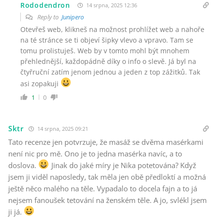
Rododendron
14 srpna, 2025 12:36
Reply to
Junipero
Otevřeš web, klikneš na možnost prohlížet web a nahoře
na té stránce se ti objeví šipky vlevo a vpravo. Tam se
tomu prolistuješ. Web by v tomto mohl být mnohem
přehlednější, každopádně díky o info o slevě. Já byl na
čtyřruční zatím jenom jednou a jeden z top zážitků. Tak
asi zopakuji
1
0
Sktr
14 srpna, 2025 09:21
Tato recenze jen potvrzuje, že masáž se dvěma masérkami
není nic pro mě. Ono je to jedna masérka navíc, a to
doslova.
Jinak do jaké míry je Nika potetována? Když
jsem ji viděl naposledy, tak měla jen obě předloktí a možná
ještě něco malého na těle. Vypadalo to docela fajn a to já
nejsem fanoušek tetování na ženském těle. A jo, svlékl jsem
ji já.