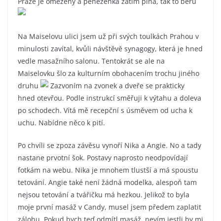
Praze je omezený a peněženka zatím plná, tak to beru
Na Maiselovu ulici jsem už při svých toulkách Prahou v
minulosti zavítal, kvůli návštěvě synagogy, která je hned
vedle masažního salonu. Tentokrát se ale na
Maiselovku šlo za kulturním obohacením trochu jiného
druhu
Zazvoním na zvonek a dveře se prakticky
hned otevřou. Podle instrukcí směřuji k výtahu a doleva
po schodech. Vítá mě recepční s úsměvem od ucha k
uchu. Nabídne něco k pití.
Po chvíli se zpoza závěsu vynoří Nika a Angie. No a tady
nastane prvotní šok. Postavy naprosto neodpovídají
fotkám na webu. Nika je mnohem tlustší a má spoustu
tetování. Angie také není žádná modelka, alespoň tam
nejsou tetování a tvářičku má hezkou. Jelikož to byla
moje první masáž v Candy, musel jsem předem zaplatit
zálohu. Pokud bych teď odmítl masáž, nevím jestli by mi