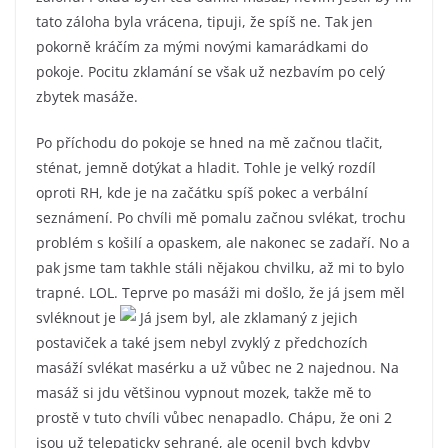
tato záloha byla vrácena, tipuji, že spíš ne. Tak jen
pokorně kráčím za mými novými kamarádkami do
pokoje. Pocitu zklamání se však už nezbavím po celý
zbytek masáže.
Po příchodu do pokoje se hned na mě začnou tlačit,
sténat, jemně dotýkat a hladit. Tohle je velký rozdíl
oproti RH, kde je na začátku spíš pokec a verbální
seznámení. Po chvíli mě pomalu začnou svlékat, trochu
problém s košilí a opaskem, ale nakonec se zadaří. No a
pak jsme tam takhle stáli nějakou chvilku, až mi to bylo
trapné. LOL. Teprve po masáži mi došlo, že já jsem měl
svléknout je
Já jsem byl, ale zklamaný z jejich
postaviček a také jsem nebyl zvyklý z předchozích
masáží svlékat masérku a už vůbec ne 2 najednou. Na
masáž si jdu většinou vypnout mozek, takže mě to
prostě v tuto chvíli vůbec nenapadlo. Chápu, že oni 2
jsou už telepaticky sehrané, ale ocenil bych kdyby