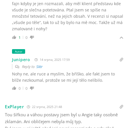
fajn kdyby je jen rozmazali, aby měl klient představu kde
všude je slečna potetována. Ptal jsem se spíše na
množství tetování, než na jejich obsah. V recenzi si napsal
„všude po těle“, tak to už by bylo na mě moc. Takže už má
zmalované i nohy?
1
0
Autor
Junipero
14 srpna, 2025 17:59
Reply to
Sktr
Nohy ne, ale ruce a myslím, že bříško, ale fakt jsem to
blíže nezkoumal, protože se mi její tělo nelíbilo.
0
0
ExPlayer
22 srpna, 2025 21:48
Tou šířkou a váhou postavy jsem byl u Angie taky osobně
zklamán. Ani obličejem nebyla můj typ.