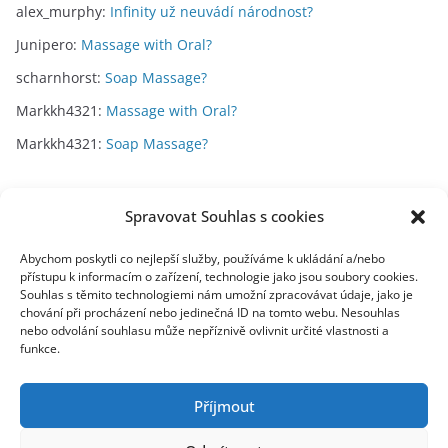
alex_murphy
:
Infinity už neuvádí národnost?
Junipero
:
Massage with Oral?
scharnhorst
:
Soap Massage?
Markkh4321
:
Massage with Oral?
Markkh4321
:
Soap Massage?
Archivy
Spravovat Souhlas s cookies
A
Abychom poskytli co nejlepší služby, používáme k ukládání a/nebo
přístupu k informacím o zařízení, technologie jako jsou soubory cookies.
r
Souhlas s těmito technologiemi nám umožní zpracovávat údaje, jako je
c
chování při procházení nebo jedinečná ID na tomto webu. Nesouhlas
toplist
h
nebo odvolání souhlasu může nepříznivě ovlivnit určité vlastnosti a
funkce.
i
v
y
Příjmout