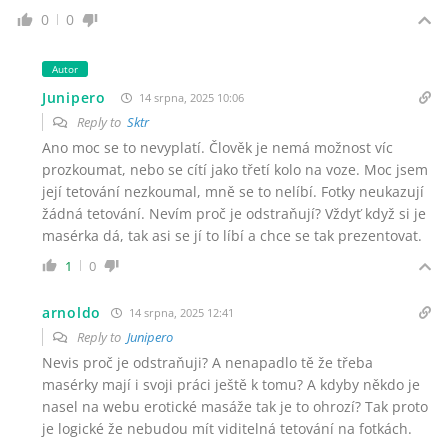
0
0
Autor
Junipero
14 srpna, 2025 10:06
Reply to
Sktr
Ano moc se to nevyplatí. Člověk je nemá možnost víc
prozkoumat, nebo se cítí jako třetí kolo na voze. Moc jsem
její tetování nezkoumal, mně se to nelíbí. Fotky neukazují
žádná tetování. Nevím proč je odstraňují? Vždyť když si je
masérka dá, tak asi se jí to líbí a chce se tak prezentovat.
1
0
arnoldo
14 srpna, 2025 12:41
Reply to
Junipero
Nevis proč je odstraňuji? A nenapadlo tě že třeba
masérky mají i svoji práci ještě k tomu? A kdyby někdo je
nasel na webu erotické masáže tak je to ohrozí? Tak proto
je logické že nebudou mít viditelná tetování na fotkách.