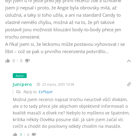
Byl jsem u ní ještě před její první recenzí zde a schválně
jsem ji nepsal i proto, že Angie byla obrovsky milá, až
úslužná, a taky si toho užila, a ani na standard Candy to
vlastně nemělo chybu, možná až na to, že při takové
postavě jsou možnosti klouzání body-to-body přece jen
trochu omezené.
A říkal jsem si, že leckomu může postavou vyhovovat i se
líbit – což se pak u prvního recenzenta potvrdilo…
0
0
Autor
Junipero
23 srpna, 2025 10:58
Reply to
ExPlayer
Možná jsem recenzi napsal trochu neuctivě vůči dívkám,
ale o to tady přece jde abychom objektivně informovali o
kvalitě masaží a dívek ne? Nebylo to myšleno ve špatném,
kritika někdy člověka posune dál. Já sám jsem začal víc
cvičit a chodit do posilovny odkdy chodím na masáže.
2
0