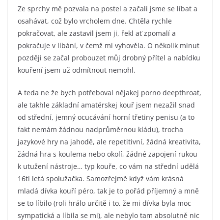
Ze sprchy mě pozvala na postel a začali jsme se líbat a
osahávat, což bylo vrcholem dne. Chtěla rychle
pokračovat, ale zastavil jsem ji, řekl ať zpomalí a
pokračuje v líbání, v čemž mi vyhověla. O několik minut
později se začal probouzet můj drobný přítel a nabídku
kouření jsem už odmítnout nemohl.
A teda ne že bych potřeboval nějakej porno deepthroat,
ale takhle základní amatérskej kouř jsem nezažil snad
od střední, jemný ocucávání horní třetiny penisu (a to
fakt nemám žádnou nadprůměrnou kládu), trocha
jazykové hry na jahodě, ale repetitivní, žádná kreativita,
žádná hra s koulema nebo okolí, žádné zapojení rukou
k utužení nástroje… typ kouře, co vám na střední udělá
16ti letá spolužačka. Samozřejmě když vám krásná
mladá dívka kouří péro, tak je to pořád příjemný a mně
se to líbilo (roli hrálo určitě i to, že mi dívka byla moc
sympatická a líbila se mi), ale nebylo tam absolutně nic