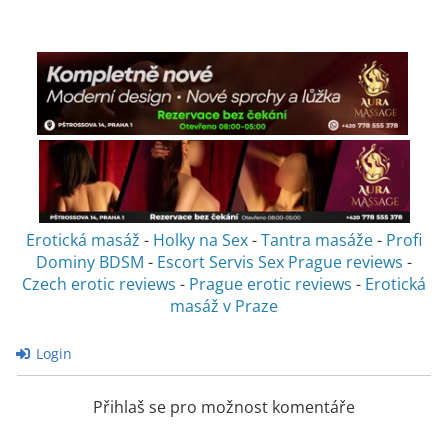
Erotická masáž
-
Holky na Sex
-
Tantra masáže
-
Profi
Dominy BDSM
-
Escort Servis Sex
Prague reviews
-
Czech erotic reviews
-
Prague erotic reviews
-
Erotická
masáž v Praze
Login
Přihlaš se pro možnost komentáře