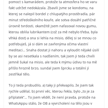
pomoct s kamarádem, protože ta atmosfera ho ve varu
fakt udržet nedokázala. Zbavili jsme se kondomu, na
kterej se nalepil bordel z chlupatýho prostěradla, pár
minut středoškolního kouře, ale sotva dosáhl patřičné
úrovně tvrdosti, okamžitě jsem nafasoval novou gumu,
kterou oblila lubrikantem (což za mě nebylo třeba, byla
vlhká dost) a ona si lehla na misio, dělej si se mnou co
potřebuješ, já si dám se zavřenýma očima vlastní
meditaci… Snaha dostat ji nahoru a vyloudit nějaké úsilí
by se asi nesetkala s nadšením, tak jsem ji teda chvíli
jemně šukal na misio, ale teda k mýmu údivu to na mě
přišlo hrozně brzo, sundal jsem šprcku a totální jí
zestříkal tělo.
To ji teda probudilo, a) taky ji překvapilo, že jsem tak
rychle udělal, b) první věc, kterou řekla, bylo „to je za
příplatek“… To jsem věděl, že není pravda, protože na
WhatsAppu stálo, že OB a vyvrcholení na tělo jsou v