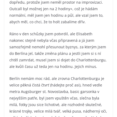
dopředu, protože jsem neměl prostor na improvizaci.
Outcall byl možnej jen na 2 hodiny+, což je hádám
normální, měl jsem jen hodinu a půl, ale vzal jsem to,
abych měl, co chci, že to holt zabalíme dřív.
Ráno v den schůzky jsem potvrdil, ale Elisabeth
nakonec stejně nebyla včas připravená a já jsem
samozřejmě nemohl přesunout byznys, za kterým jsem
do Berlína jel, takže změna plánu a jestli jsem si s ní
chtěl zamrdat, musel jsem si dojet do Charlottenburgu,
ale kvůli času už teda jen na hodinu. Jejich mínus.
Berlín nemám moc rád, ale zrovna Charlottenburgu je
velice pěkná čistá čtvrť (hádejte proč asi), hned vedle
metra Augsburger st. Novostavba, basic garsonka v
nejvyšším patře, byl jsem vpuštěn včas, slečna byla
milá, fotky jsou sice lichotivé, ale rozhodně skutečné,
krásné trojky, velice milá tvář, velká pusa, nádherný oči,