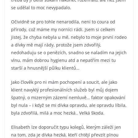
se udělal to moc nevypadalo.
Očividně se pro tohle nenarodila, není to coura od
přírody, což máme my norníci rádi. Jsem si celkem
jistej, že chyba nebyla u mě, nebylo to moje první rodeo
a dívky mě mají rády, protože jsem zdvořilý,
nedohaduju se o penězích, snadno se naladím na jejich
vlnu, mám dobrou hygienu atd a nepatřím mezi tu
starší a hnusnější půlku klientů…
Jako člověk pro ni mám pochopení a soucit, ale jako
klient navyklý profesionálních služeb byl můj dojem
špatný, o mizerným zázemí nemluvě… faktor opakování
byl nula – i když se mi dívka opravdu, ale opravdu líbila,
byla zdvořilá, milá a moc hezká.. Velká škoda.
Elisabeth lze doporučit typu kolegů, kterým záleží jen
na tom, zda je dívka hezká, kteří chtějí převzít plnou