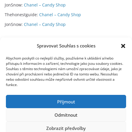
JonSnow
:
Chanel – Candy Shop
Thehonestguide
:
Chanel – Candy Shop
JonSnow
:
Chanel – Candy Shop
Archivy
Spravovat Souhlas s cookies
A
Abychom poskytli co nejlepší služby, používáme k ukládání a/nebo
přístupu k informacím o zařízení, technologie jako jsou soubory cookies.
r
Souhlas s těmito technologiemi nám umožní zpracovávat údaje, jako je
c
chování při procházení nebo jedinečná ID na tomto webu. Nesouhlas
toplist
h
nebo odvolání souhlasu může nepříznivě ovlivnit určité vlastnosti a
funkce.
i
v
y
Příjmout
Odmítnout
Zobrazit předvolby