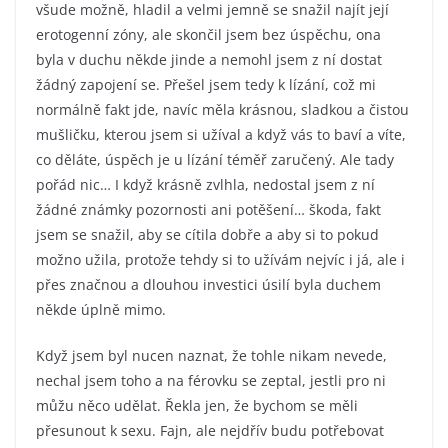
všude možně, hladil a velmi jemně se snažil najít její
erotogenní zóny, ale skončil jsem bez úspěchu, ona
byla v duchu někde jinde a nemohl jsem z ní dostat
žádný zapojení se. Přešel jsem tedy k lízání, což mi
normálně fakt jde, navíc měla krásnou, sladkou a čistou
mušličku, kterou jsem si užíval a když vás to baví a víte,
co děláte, úspěch je u lízání téměř zaručený. Ale tady
pořád nic… I když krásně zvlhla, nedostal jsem z ní
žádné známky pozornosti ani potěšení… škoda, fakt
jsem se snažil, aby se cítila dobře a aby si to pokud
možno užila, protože tehdy si to užívám nejvíc i já, ale i
přes značnou a dlouhou investici úsilí byla duchem
někde úplně mimo.
Když jsem byl nucen naznat, že tohle nikam nevede,
nechal jsem toho a na férovku se zeptal, jestli pro ni
můžu něco udělat. Řekla jen, že bychom se měli
přesunout k sexu. Fajn, ale nejdřív budu potřebovat