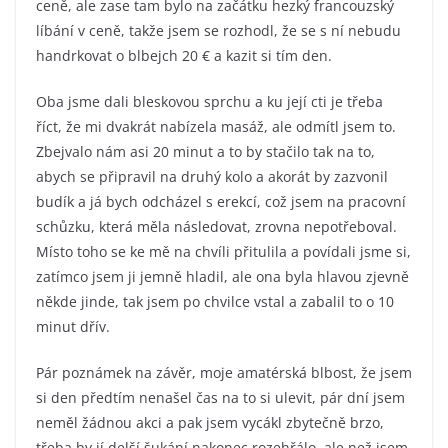
ceně, ale zase tam bylo na začátku hezký francouzský
líbání v ceně, takže jsem se rozhodl, že se s ní nebudu
handrkovat o blbejch 20 € a kazit si tím den.
Oba jsme dali bleskovou sprchu a ku její cti je třeba
říct, že mi dvakrát nabízela masáž, ale odmítl jsem to.
Zbejvalo nám asi 20 minut a to by stačilo tak na to,
abych se připravil na druhý kolo a akorát by zazvonil
budík a já bych odcházel s erekcí, což jsem na pracovní
schůzku, která měla následovat, zrovna nepotřeboval.
Místo toho se ke mě na chvíli přitulila a povídali jsme si,
zatímco jsem ji jemně hladil, ale ona byla hlavou zjevně
někde jinde, tak jsem po chvilce vstal a zabalil to o 10
minut dřív.
Pár poznámek na závěr, moje amatérská blbost, že jsem
si den předtím nenašel čas na to si ulevit, pár dní jsem
neměl žádnou akci a pak jsem vycákl zbytečně brzo,
třeba by jí delší šukání nakonec rozehřálo, ale než jsem