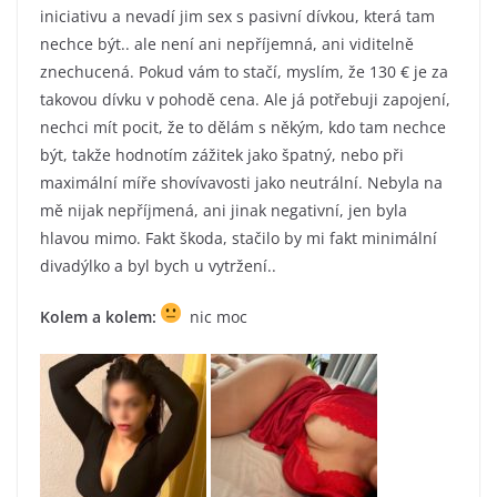
iniciativu a nevadí jim sex s pasivní dívkou, která tam
nechce být.. ale není ani nepříjemná, ani viditelně
znechucená. Pokud vám to stačí, myslím, že 130 € je za
takovou dívku v pohodě cena. Ale já potřebuji zapojení,
nechci mít pocit, že to dělám s někým, kdo tam nechce
být, takže hodnotím zážitek jako špatný, nebo při
maximální míře shovívavosti jako neutrální. Nebyla na
mě nijak nepříjmená, ani jinak negativní, jen byla
hlavou mimo. Fakt škoda, stačilo by mi fakt minimální
divadýlko a byl bych u vytržení..
Kolem a kolem:
nic moc