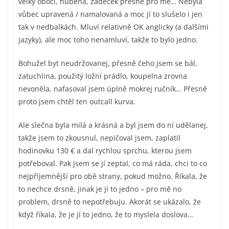
velký obočí, hubená, zadeček přesně pro mě… Nebyla
vůbec upravená / namalovaná a moc jí to slušelo i jen
tak v nedbalkách. Mluví relativně OK anglicky (a dalšími
jazyky), ale moc toho nenamluví, takže to bylo jedno.
Bohužel byt neudržovanej, přesně čeho jsem se bál,
zatuchlina, použitý ložní prádlo, koupelna zrovna
nevoněla, nafasoval jsem úplně mokrej ručník… Přesně
proto jsem chtěl ten outcall kurva.
Ale slečna byla milá a krásná a byl jsem do ní udělanej,
takže jsem to zkousnul, nepičoval jsem, zaplatil
hodinovku 130 € a dal rychlou sprchu, kterou jsem
potřeboval. Pak jsem se jí zeptal, co má ráda, chci to co
nejpříjemnější pro obě strany, pokud možno. Říkala, že
to nechce drsně, jinak je jí to jedno – pro mě no
problem, drsně to nepotřebuju. Akorát se ukázalo, že
když říkala, že je jí to jedno, že to myslela doslova…