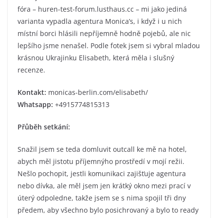
fóra – huren-test-forum.lusthaus.cc – mi jako jediná
varianta vypadla agentura Monica’s, i když i u nich
místní borci hlásili nepříjemně hodně pojebů, ale nic
lepšího jsme nenašel. Podle fotek jsem si vybral mladou
krásnou Ukrajinku Elisabeth, která měla i slušný
recenze.
Kontakt:
monicas-berlin.com/elisabeth/
Whatsapp:
+4915774815313
Přůběh setkání:
Snažil jsem se teda domluvit outcall ke mě na hotel,
abych měl jistotu příjemnýho prostředí v mojí režii.
Nešlo pochopit, jestli komunikaci zajišťuje agentura
nebo dívka, ale měl jsem jen krátký okno mezi prací v
úterý odpoledne, takže jsem se s nima spojil tři dny
předem, aby všechno bylo posichrovaný a bylo to ready