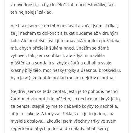
z dovedností, co by člověk čekal u profesionálky, fakt
ten nejholejší základ.
Ale i tak jsem se do toho dostával a začal jsem si říkat,
že ji nechám to dokončit a šukat budeme až v druhým
kole. Ale po delší chvíli ji to unavilo/znudilo a požádala
mě, abych přešel k šukání hned. Snažím se dámě
vyhovět, tak jsem souhlasil, ale když mi navlíkla
pláštěnku a sundala si zbytek šatů a odhalila svoje
krásný bílý tělo, moc hezký trojky a úžasnou broskvičku,
bylo jasný, že tenhle poklad musím nejdřív ochutnat.
Nejdřív jsem se teda zeptal, jestli je to pohodě, nechci
žádnou dívku nutit do něčeho, co nechce ani když je to
za peníze, stejně by mě to nebavilo kdyby to nechtěla,
ať je to cokoliv. A tady zas řekla, že jí je to jedno, což
myslela doslova… Zkoušel jsem všechny triky ve svém
repertoáru, abych ji dostal do nálady, líbal jsem ji