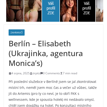
ZAHRANIČÍ
Berlín – Elisabeth
(Ukrajinka, agentura
Monica’s)
4 srpna, 2025
tirpitz
0 Comments
7 min read
Při poslední služebce v Berlíně jsem se jal zkontrolovat
místní trh, neměl jsem moc čas a večer už vůbec, takže
jít do Artemis (pro ty co neví, je to obří FKK s
wellnessem, kde je spousta holek) mi nedávalo smysl,
chtěl jsem dovážku na hotel. Po konzultaci místního