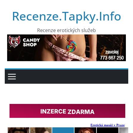
Přeskočit
Recenze.Tapky.Info
na
obsah
Recenze erotických služeb