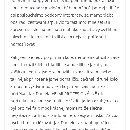
Po prvním happy endu, trocha pomazlení, pokračovali
jsme nenuceně v povídání, během něhož jsme zjistili že
asi posloucháme podobný interprety, že máme třeba
oba rádi cestování atp. Bylo to fakt moc milé setkání.
Zároveň se slečna nechala malinko zaučit a vysvětlit, na
jakých místech se mi to líbí a co nejvíce potřebuji
namasírovat.
Pak jsem se tedy po prvním kole, nenuceně otočil a zase
jsme to rozjížděli a hladili se a mazlili se jakoby od
začátku. Jen tak jsme se mazlili, usmívali se na sebe a
tak nějak přirozeně jsme pomaličku začínali druhé kolo
a musím vyzdvihnout, že i když nám čas malinko
přetékal, tak Daniela VELMI PROFESIONÁLNĚ nic
neřikala a už jsme se tulili a dráždili jeden druhýho. To
byl pro mě fakt moc krásnej moment, že slečna
ne(z)kazila žádnou srandu ani éro sexy atmošku. Za což
bych chtěl poděkovat, jak Daniele tak paní operátorce,
že mi Danielu doporučila. Byl jsem na konci setkání