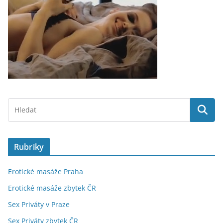
Rubriky
Erotické masáže Praha
Erotické masáže zbytek ČR
Sex Priváty v Praze
Sex Priváty zbytek ČR