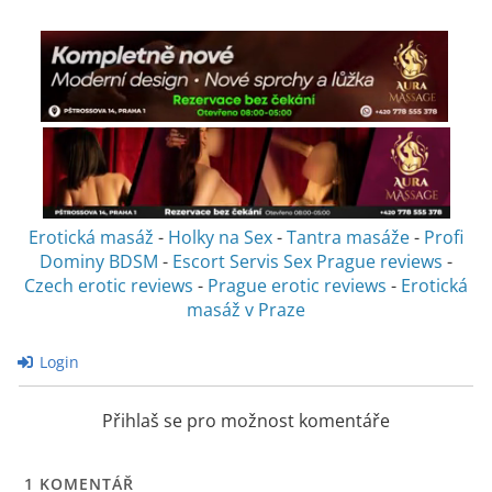
Erotická masáž
-
Holky na Sex
-
Tantra masáže
-
Profi
Dominy BDSM
-
Escort Servis Sex
Prague reviews
-
Czech erotic reviews
-
Prague erotic reviews
-
Erotická
masáž v Praze
Login
Přihlaš se pro možnost komentáře
1
KOMENTÁŘ