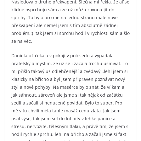
Následovalo druhé překvapení. Slečna mi řekla, že ať se
klidně osprchuju sám a že už můžu rovnou jít do
sprchy. To bylo pro mě na jednu stranu malé nové
překvapení ale neměl jsem s tím absolutně žádnej
problém.;) tak jsem si sprchu hodil v rychlosti sám a šlo
se na věc.
Daniela už čekala v pokoji v polosedu a vypadala
přátelsky a myslim, že už se i začala trochu usmívat. To
mi přišlo takový už odlehčenější a zvědavý…lehl jsem si
klasicky na břicho a byl jsem připraven poznávat nový
styl a nové pohyby. Na masérce bylo znát, že ví kam a
jak sáhnout, zároveň ale jsme si tak nějak od začátku
sedli a začali si nenuceně povídat. Bylo to super. Pro
mě v tu chvíli měla tahle masáž cenu zlata. Jak jsem
psal výše, tak jsem šel do Infinity v lehké panice a
stresu, nervozitě, tělesným tlaku, a právě tím, že jsem si
hodil rychle sprchu, lehl na břicho a začali jsme si fakt