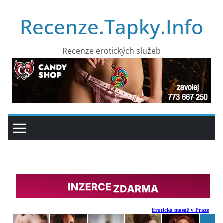
Přeskočit
Recenze.Tapky.Info
na
obsah
Recenze erotických služeb