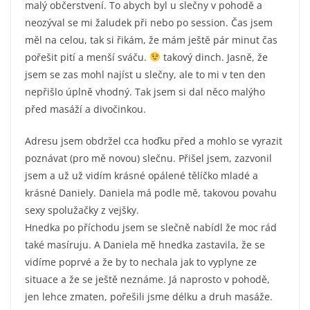
malý občerstvení. To abych byl u slečny v pohodě a
neozýval se mi žaludek při nebo po session. Čas jsem
měl na celou, tak si řikám, že mám ještě pár minut čas
pořešit pití a menší sváču.
takový dinch. Jasně, že
jsem se zas mohl najíst u slečny, ale to mi v ten den
nepřišlo úplně vhodný. Tak jsem si dal něco malýho
před masáží a divočinkou.
Adresu jsem obdržel cca hoďku před a mohlo se vyrazit
poznávat (pro mě novou) slečnu. Přišel jsem, zazvonil
jsem a už už vidím krásné opálené tělíčko mladé a
krásné Daniely. Daniela má podle mě, takovou povahu
sexy spolužačky z vejšky.
Hnedka po příchodu jsem se slečně nabídl že moc rád
také masíruju. A Daniela mě hnedka zastavila, že se
vidíme poprvé a že by to nechala jak to vyplyne ze
situace a že se ještě neznáme. Já naprosto v pohodě,
jen lehce zmaten, pořešili jsme délku a druh masáže.