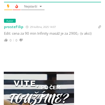
Nejstarší
Autor
prosteFilip
29 května, 2025 14:07
Edit: cena za 90 min Infinity masáž je za 2900,- (v akci)
0
0