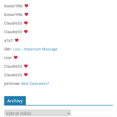
Kosta1996
:
Kosta1996
:
Claudie33
:
Claudie33
:
a7a7
:
Sktr
:
Liza – Imperium Massage
Lion
:
Claudie33
:
Claudie33
:
JonSnow
:
Best Operators?
Archivy
A