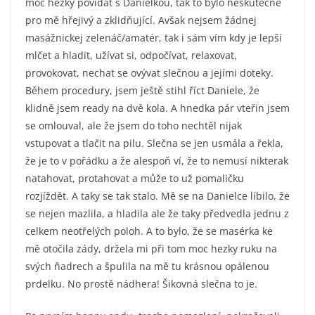
moc hezky povídat s Danielkou, tak to bylo neskutečně
pro mě hřejivý a zklidňující. Avšak nejsem žádnej
masážnickej zelenáč/amatér, tak i sám vím kdy je lepší
mlčet a hladit, užívat si, odpočívat, relaxovat,
provokovat, nechat se ovývat slečnou a jejími doteky.
Během procedury, jsem ještě stihl říct Daniele, že
klidně jsem ready na dvě kola. A hnedka pár vteřin jsem
se omlouval, ale že jsem do toho nechtěl nijak
vstupovat a tlačit na pilu. Slečna se jen usmála a řekla,
že je to v pořádku a že alespoň ví, že to nemusí nikterak
natahovat, protahovat a může to už pomaličku
rozjíždět. A taky se tak stalo. Mě se na Danielce líbilo, že
se nejen mazlila, a hladila ale že taky předvedla jednu z
celkem neotřelých poloh. A to bylo, že se masérka ke
mě otočila zády, držela mi při tom moc hezky ruku na
svých ňadrech a špulila na mě tu krásnou opálenou
prdelku. No prostě nádhera! Šikovná slečna to je.