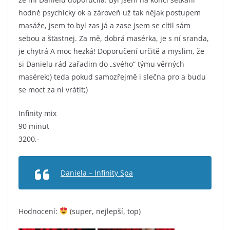
hodně psychicky ok a zároveň už tak nějak postupem
masáže, jsem to byl zas já a zase jsem se cítil sám
sebou a šťastnej. Za mě, dobrá masérka, je s ní sranda,
je chytrá A moc hezká! Doporučení určitě a myslim, že
si Danielu rád zařadim do „svého“ týmu věrných
masérek;) teda pokud samozřejmě i slečna pro a budu
se moct za ní vrátit;)
Infinity mix
90 minut
3200,-
Daniela – Infinity Spa
Hodnocení:
(super, nejlepší, top)