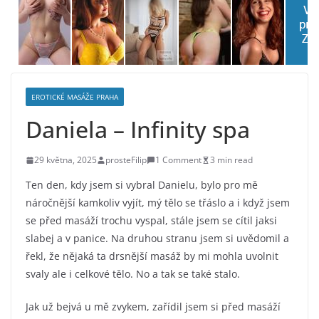
EROTICKÉ MASÁŽE PRAHA
Daniela – Infinity spa
29 května, 2025
prosteFilip
1 Comment
3 min read
Ten den, kdy jsem si vybral Danielu, bylo pro mě
náročnější kamkoliv vyjít, mý tělo se třáslo a i když jsem
se před masáží trochu vyspal, stále jsem se cítil jaksi
slabej a v panice. Na druhou stranu jsem si uvědomil a
řekl, že nějaká ta drsnější masáž by mi mohla uvolnit
svaly ale i celkové tělo. No a tak se také stalo.
Jak už bejvá u mě zvykem, zařídil jsem si před masáží