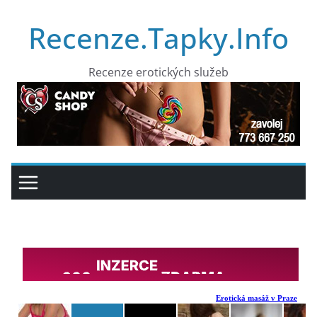
Přeskočit
Recenze.Tapky.Info
na
obsah
Recenze erotických služeb