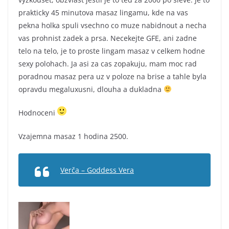
prakticky 45 minutova masaz lingamu, kde na vas
pekna holka spuli vsechno co muze nabidnout a necha
vas prohnist zadek a prsa. Necekejte GFE, ani zadne
telo na telo, je to proste lingam masaz v celkem hodne
sexy polohach. Ja asi za cas zopakuju, mam moc rad
poradnou masaz pera uz v poloze na brise a tahle byla
opravdu megaluxusni, dlouha a dukladna
Hodnoceni
Vzajemna masaz 1 hodina 2500.
Verča – Goddess Vera