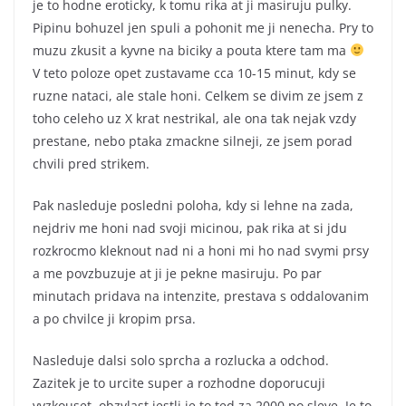
je to hodne eroticky, k tomu rika at ji masiruju pulky.
Pipinu bohuzel jen spuli a pohonit me ji nenecha. Pry to
muzu zkusit a kyvne na biciky a pouta ktere tam ma
V teto poloze opet zustavame cca 10-15 minut, kdy se
ruzne nataci, ale stale honi. Celkem se divim ze jsem z
toho celeho uz X krat nestrikal, ale ona tak nejak vzdy
prestane, nebo ptaka zmackne silneji, ze jsem porad
chvili pred strikem.
Pak nasleduje posledni poloha, kdy si lehne na zada,
nejdriv me honi nad svoji micinou, pak rika at si jdu
rozkrocmo kleknout nad ni a honi mi ho nad svymi prsy
a me povzbuzuje at ji je pekne masiruju. Po par
minutach pridava na intenzite, prestava s oddalovanim
a po chvilce ji kropim prsa.
Nasleduje dalsi solo sprcha a rozlucka a odchod.
Zazitek je to urcite super a rozhodne doporucuji
vyzkouset, obzvlast jestli je to ted za 2000 po sleve. Je to