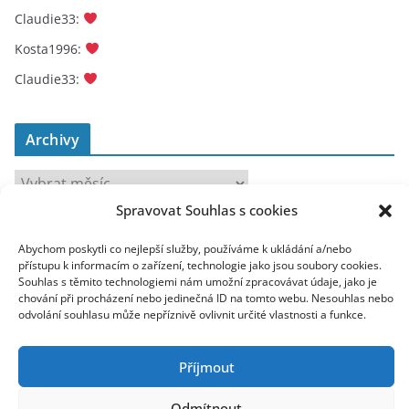
Claudie33
:
Kosta1996
:
Claudie33
:
Archivy
A
r
Spravovat Souhlas s cookies
c
toplist
h
Abychom poskytli co nejlepší služby, používáme k ukládání a/nebo
přístupu k informacím o zařízení, technologie jako jsou soubory cookies.
i
Souhlas s těmito technologiemi nám umožní zpracovávat údaje, jako je
v
chování při procházení nebo jedinečná ID na tomto webu. Nesouhlas nebo
odvolání souhlasu může nepříznivě ovlivnit určité vlastnosti a funkce.
y
Příjmout
Odmítnout