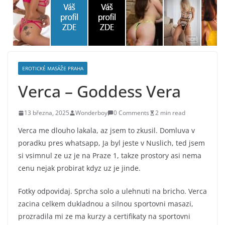
EROTICKÉ MASÁŽE PRAHA
Verca – Goddess Vera
13 března, 2025
Wonderboy
0 Comments
2 min read
Verca me dlouho lakala, az jsem to zkusil. Domluva v
poradku pres whatsapp, Ja byl jeste v Nuslich, ted jsem
si vsimnul ze uz je na Praze 1, takze prostory asi nema
cenu nejak probirat kdyz uz je jinde.
Fotky odpovidaj. Sprcha solo a ulehnuti na bricho. Verca
zacina celkem dukladnou a silnou sportovni masazi,
prozradila mi ze ma kurzy a certifikaty na sportovni