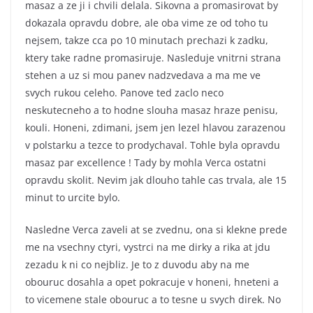
masaz a ze ji i chvili delala. Sikovna a promasirovat by
dokazala opravdu dobre, ale oba vime ze od toho tu
nejsem, takze cca po 10 minutach prechazi k zadku,
ktery take radne promasiruje. Nasleduje vnitrni strana
stehen a uz si mou panev nadzvedava a ma me ve
svych rukou celeho. Panove ted zaclo neco
neskutecneho a to hodne slouha masaz hraze penisu,
kouli. Honeni, zdimani, jsem jen lezel hlavou zarazenou
v polstarku a tezce to prodychaval. Tohle byla opravdu
masaz par excellence ! Tady by mohla Verca ostatni
opravdu skolit. Nevim jak dlouho tahle cas trvala, ale 15
minut to urcite bylo.
Nasledne Verca zaveli at se zvednu, ona si klekne prede
me na vsechny ctyri, vystrci na me dirky a rika at jdu
zezadu k ni co nejbliz. Je to z duvodu aby na me
obouruc dosahla a opet pokracuje v honeni, hneteni a
to vicemene stale obouruc a to tesne u svych direk. No