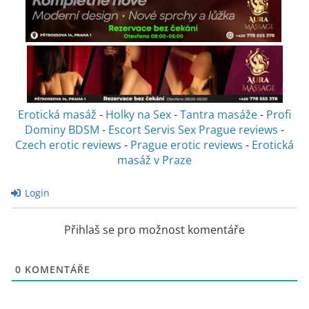
Erotická masáž
-
Holky na Sex
-
Tantra masáže
-
Profi
Dominy BDSM
-
Escort Servis Sex
Prague reviews
-
Czech erotic reviews
-
Prague erotic reviews
-
Erotická
masáž v Praze
Login
Přihlaš se pro možnost komentáře
0
KOMENTÁŘE