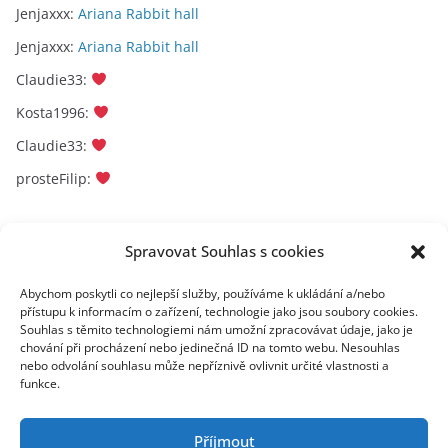
Jenjaxxx
:
Ariana Rabbit hall
Jenjaxxx
:
Ariana Rabbit hall
Claudie33
:
Kosta1996
:
Claudie33
:
prosteFilip
:
Archivy
Spravovat Souhlas s cookies
A
Abychom poskytli co nejlepší služby, používáme k ukládání a/nebo
přístupu k informacím o zařízení, technologie jako jsou soubory cookies.
r
Souhlas s těmito technologiemi nám umožní zpracovávat údaje, jako je
c
chování při procházení nebo jedinečná ID na tomto webu. Nesouhlas
toplist
h
nebo odvolání souhlasu může nepříznivě ovlivnit určité vlastnosti a
funkce.
i
v
y
Příjmout