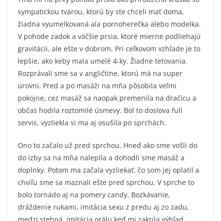
sympatickou tvárou, ktorú by ste chceli mať doma,
žiadna vyumelkovaná ala pornoherečka alebo modelka.
V pohode zadok a väčšie prsia, ktoré mierne podliehajú
gravitácii, ale ešte v dobrom. Pri ceľkovom vzhľade je to
lepšie, ako keby mala umelé 4-ky. Žiadne tetovania.
Rozprávali sme sa v angličtine, ktorú má na super
úrovni. Pred a po masáži na mňa pôsobila veľmi
pokojne, cez masáž sa naopak premenila na dračicu a
občas hodila roztomilé úsmevy. Bol to doslova full
servis, vyzliekla si ma aj osušila po sprchách.
Ono to začalo už pred sprchou. Hneď ako sme vošli do
do izby sa na mňa nalepila a dohodli sme masáž a
doplnky. Potom ma začala vyzliekať, čo som jej oplatil a
chvíľu sme sa maznali ešte pred sprchou. V sprche to
bolo tornádo aj na pomery candy. Bozkávanie,
dráždenie rukami, imitácia sexu z predu aj zo zadu,
medzi stehná, imitácia orálu keď mi zakrila výhľad.