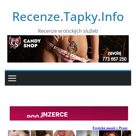
Přeskočit
Recenze.Tapky.Info
na
obsah
Recenze erotických služeb