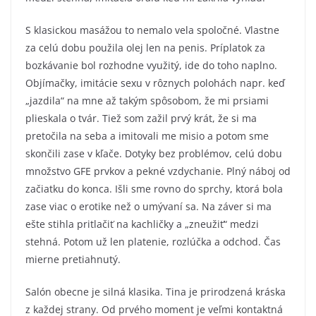
S klasickou masážou to nemalo vela spoločné. Vlastne
za celú dobu použila olej len na penis. Príplatok za
bozkávanie bol rozhodne využitý, ide do toho naplno.
Objímačky, imitácie sexu v rôznych polohách napr. keď
„jazdila“ na mne až takým spôsobom, že mi prsiami
plieskala o tvár. Tiež som zažil prvý krát, že si ma
pretočila na seba a imitovali me misio a potom sme
skončili zase v kľače. Dotyky bez problémov, celú dobu
množstvo GFE prvkov a pekné vzdychanie. Plný náboj od
začiatku do konca. Išli sme rovno do sprchy, ktorá bola
zase viac o erotike než o umývaní sa. Na záver si ma
ešte stihla pritlačiť na kachličky a „zneužiť“ medzi
stehná. Potom už len platenie, rozlúčka a odchod. Čas
mierne pretiahnutý.
Salón obecne je silná klasika. Tina je prirodzená kráska
z každej strany. Od prvého moment je veľmi kontaktná