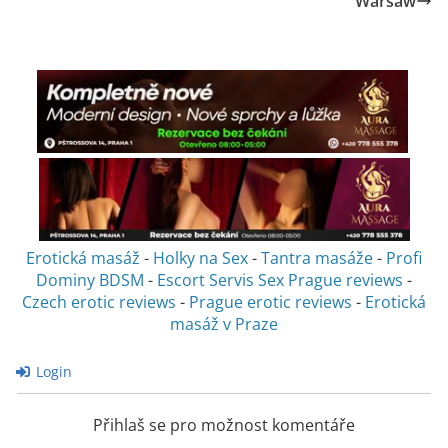
Warsaw
Erotická masáž
-
Holky na Sex
-
Tantra masáže
-
Profi
Dominy BDSM
-
Escort Servis Sex
Prague reviews
-
Czech erotic reviews
-
Prague erotic reviews
-
Erotická
masáž v Praze
Login
Přihlaš se pro možnost komentáře