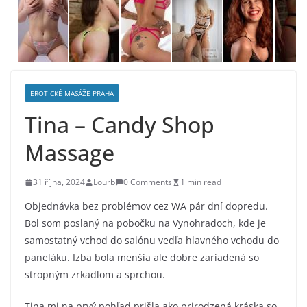
EROTICKÉ MASÁŽE PRAHA
Tina – Candy Shop
Massage
31 října, 2024
Lourb
0 Comments
1 min read
Objednávka bez problémov cez WA pár dní dopredu.
Bol som poslaný na pobočku na Vynohradoch, kde je
samostatný vchod do salónu vedľa hlavného vchodu do
paneláku. Izba bola menšia ale dobre zariadená so
stropným zrkadlom a sprchou.
Tina mi na prvý pohľad prišla ako prirodzená kráska so