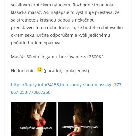
so silným erotickým nábojom. Rozhodne to nebola
klasická masáž. Asi najlepšie to vystihuje prestava, že
sa stretnete s krásnou babou s nekočnou
predstavvosťou a dohodnete sa, že budete robiť všetko
okrem sexu. Určite odporúčam a kvôli jedičnému
poňatiu budem opakovať.
Masáž: 60min lingam + bozkávanie za 2500Kč
Hodnotenie:
(parádní, spokojenost)
https://tapky.info/?4158,tina-candy-shop-massage-773-
667-250-773667250