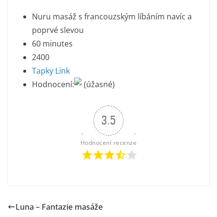
Nuru masáž s francouzským líbáním navíc a
poprvé slevou
60 minutes
2400
Tapky Link
Hodnocení:
(úžasné)
3.5
Hodnocení recenze
Luna – Fantazie masáže