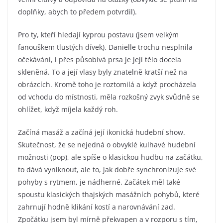
doplňky, abych to předem potvrdil).
Pro ty, kteří hledají kyprou postavu (jsem velkým
fanouškem tlustých dívek), Danielle trochu nesplnila
očekávání, i přes působivá prsa je její tělo docela
skleněná. To a její vlasy byly znatelně kratší než na
obrázcích. Kromě toho je roztomilá a když procházela
od vchodu do místnosti, měla rozkošný zvyk svůdně se
ohlížet, když míjela každý roh.
Začíná masáž a začíná její ikonická hudební show.
Skutečnost, že se nejedná o obvyklé kulhavé hudební
možnosti (pop), ale spíše o klasickou hudbu na začátku,
to dává vyniknout, ale to, jak dobře synchronizuje své
pohyby s rytmem, je nádherné. Začátek měl také
spoustu klasických thajských masážních pohybů, které
zahrnují hodně klikání kostí a narovnávání zad.
Zpočátku jsem byl mírně překvapen a v rozporu s tím,