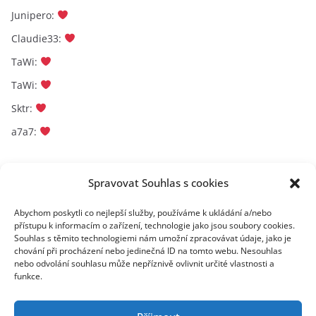
Junipero
:
Claudie33
:
TaWi
:
TaWi
:
Sktr
:
a7a7
:
Archivy
Spravovat Souhlas s cookies
A
Abychom poskytli co nejlepší služby, používáme k ukládání a/nebo
přístupu k informacím o zařízení, technologie jako jsou soubory cookies.
r
Souhlas s těmito technologiemi nám umožní zpracovávat údaje, jako je
c
chování při procházení nebo jedinečná ID na tomto webu. Nesouhlas
toplist
h
nebo odvolání souhlasu může nepříznivě ovlivnit určité vlastnosti a
funkce.
i
v
y