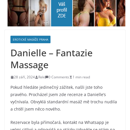
EROTICKÉ MASÁŽE PRAHA
Danielle – Fantazie
Massage
28 září, 2024
Reki
0 Comments
1 min read
Pokud hledáte jedinečný zážitek, našli jste toho
pravého. Procházel jsem zde recenze a Danielle’s
vyčnívala. Obvyklá standardní masáž mě trochu nudila
a chtěl jsem něco nového.
Rezervace byla přímočará, kontakt na Whatsapp je
velmi citlivý a odpovídá na otázky (obvykle se ptám na