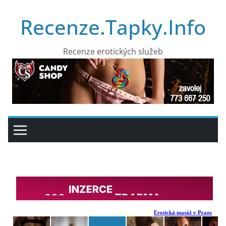
Přeskočit
Recenze.Tapky.Info
na
obsah
Recenze erotických služeb