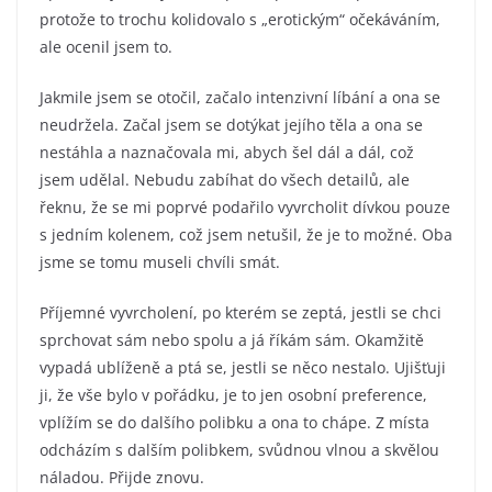
protože to trochu kolidovalo s „erotickým“ očekáváním,
ale ocenil jsem to.
Jakmile jsem se otočil, začalo intenzivní líbání a ona se
neudržela. Začal jsem se dotýkat jejího těla a ona se
nestáhla a naznačovala mi, abych šel dál a dál, což
jsem udělal. Nebudu zabíhat do všech detailů, ale
řeknu, že se mi poprvé podařilo vyvrcholit dívkou pouze
s jedním kolenem, což jsem netušil, že je to možné. Oba
jsme se tomu museli chvíli smát.
Příjemné vyvrcholení, po kterém se zeptá, jestli se chci
sprchovat sám nebo spolu a já říkám sám. Okamžitě
vypadá ublíženě a ptá se, jestli se něco nestalo. Ujišťuji
ji, že vše bylo v pořádku, je to jen osobní preference,
vplížím se do dalšího polibku a ona to chápe. Z místa
odcházím s dalším polibkem, svůdnou vlnou a skvělou
náladou. Přijde znovu.