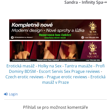
Sandra – Infinity Spa
Erotická masáž
-
Holky na Sex
-
Tantra masáže
-
Profi
Dominy BDSM
-
Escort Servis Sex
Prague reviews
-
Czech erotic reviews
-
Prague erotic reviews
-
Erotická
masáž v Praze
Login
Přihlaš se pro možnost komentáře