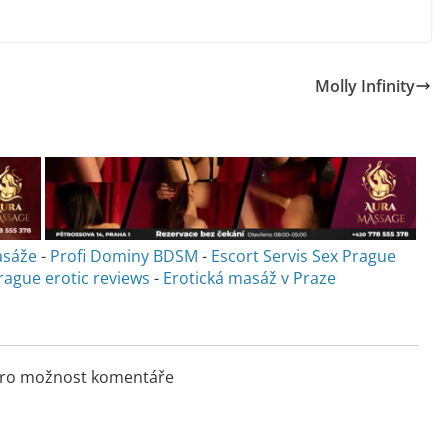
Molly Infinity
asáže
-
Profi Dominy BDSM
-
Escort Servis Sex
Prague
rague erotic reviews
-
Erotická masáž v Praze
 pro možnost komentáře