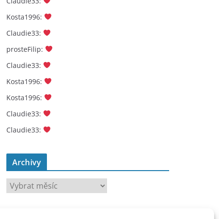
Claudie33
:
Kosta1996
:
Claudie33
:
prosteFilip
:
Claudie33
:
Kosta1996
:
Kosta1996
:
Claudie33
:
Claudie33
:
Archivy
A
r
c
toplist