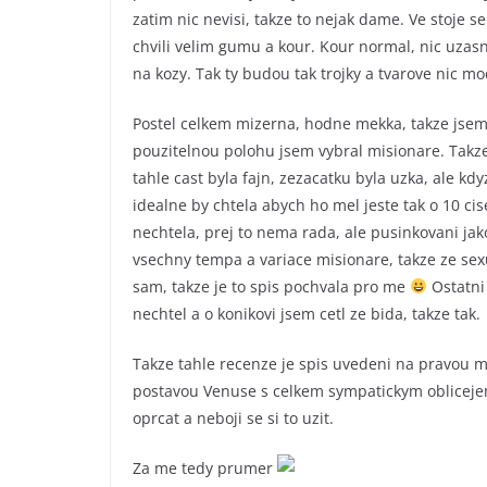
zatim nic nevisi, takze to nejak dame. Ve stoje 
chvili velim gumu a kour. Kour normal, nic uzas
na kozy. Tak ty budou tak trojky a tvarove nic moc
Postel celkem mizerna, hodne mekka, takze jsem 
pouzitelnou polohu jsem vybral misionare. Takze 
tahle cast byla fajn, zezacatku byla uzka, ale kdy
idealne by chtela abych ho mel jeste tak o 10 cise
nechtela, prej to nema rada, ale pusinkovani ja
vsechny tempa a variace misionare, takze ze sexu
sam, takze je to spis pochvala pro me
Ostatni 
nechtel a o konikovi jsem cetl ze bida, takze tak.
Takze tahle recenze je spis uvedeni na pravou mi
postavou Venuse s celkem sympatickym oblicejem
oprcat a neboji se si to uzit.
Za me tedy prumer