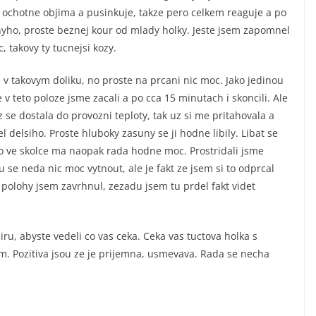
se ochotne objima a pusinkuje, takze pero celkem reaguje a po
nyho, proste beznej kour od mlady holky. Jeste jsem zapomnel
, takovy ty tucnejsi kozy.
v takovym doliku, no proste na prcani nic moc. Jako jedinou
v teto poloze jsme zacali a po cca 15 minutach i skoncili. Ale
z se dostala do provozni teploty, tak uz si me pritahovala a
l delsiho. Proste hluboky zasuny se ji hodne libily. Libat se
ko ve skolce ma naopak rada hodne moc. Prostridali jsme
 se neda nic moc vytnout, ale je fakt ze jsem si to odprcal
polohy jsem zavrhnul, zezadu jsem tu prdel fakt videt
ru, abyste vedeli co vas ceka. Ceka vas tuctova holka s
. Pozitiva jsou ze je prijemna, usmevava. Rada se necha