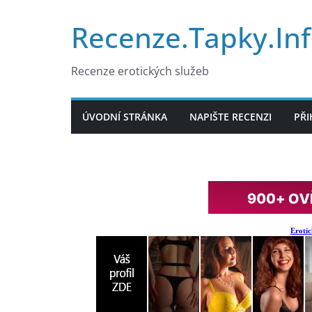
Přeskočit
Recenze.Tapky.In
na
obsah
Recenze erotických služeb
ÚVODNÍ STRÁNKA
NAPIŠTE RECENZI
PŘI