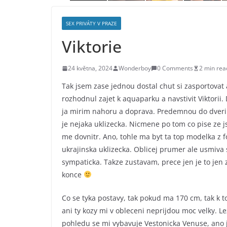
SEX PRIVÁTY V PRAZE
Viktorie
24 května, 2024
Wonderboy
0 Comments
2 min rea
Tak jsem zase jednou dostal chut si zasportova
rozhodnul zajet k aquaparku a navstivit Viktorii
ja mirim nahoru a doprava. Predemnou do dveri d
je nejaka uklizecka. Nicmene po tom co pise ze j
me dovnitr. Ano, tohle ma byt ta top modelka z f
ukrajinska uklizecka. Oblicej prumer ale usmiv
sympaticka. Takze zustavam, prece jen je to jen 
konce
Co se tyka postavy, tak pokud ma 170 cm, tak k 
ani ty kozy mi v obleceni neprijdou moc velky. L
pohledu se mi vybavuje Vestonicka Venuse, ano j