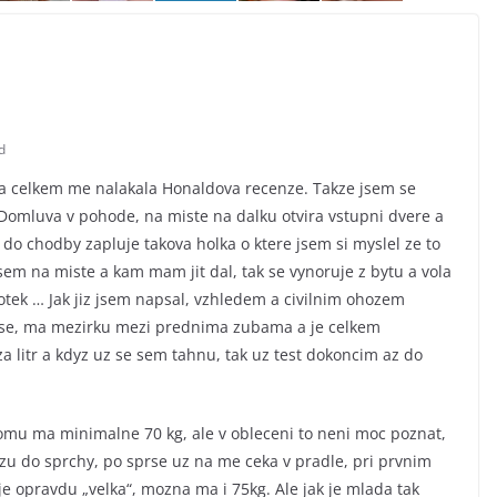
d
t a celkem me nalakala Honaldova recenze. Takze jsem se
. Domluva v pohode, na miste na dalku otvira vstupni dvere a
o chodby zapluje takova holka o ktere jsem si myslel ze to
sem na miste a kam mam jit dal, tak se vynoruje z bytu a vola
otek … Jak jiz jsem napsal, vzhledem a civilnim ohozem
a se, ma mezirku mezi prednima zubama a je celkem
za litr a kdyz uz se sem tahnu, tak uz test dokoncim az do
tomu ma minimalne 70 kg, ale v obleceni to neni moc poznat,
ezu do sprchy, po sprse uz na me ceka v pradle, pri prvnim
e opravdu „velka“, mozna ma i 75kg. Ale jak je mlada tak