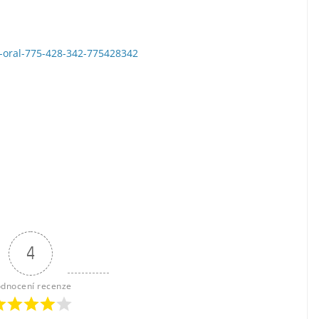
ka-oral-775-428-342-775428342
4
dnocení recenze