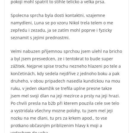
pokoji mohl spatrit to stihle telicko a velka prsa.
Spolecna sprcha byla dosti kontaktni, vzajemne
namydleni, Luna se po vzoru Nikol trela telem o me
zepředu i zezadu, ja se zatím mohl poprve i fyzicky
seznamit s jejími prednostmi.
Velmi nabuzen příjemnou sprchou jsem ulehl na bricho
a byl jsem presvedcen, ze i tentokrat to bude super
zážitek. Nejprve spise trochu nezneho hlazeni po tele a
končetinách, kdy sedela nejdříve z jednoho boku a pak
druheho, v obou pripadech nasedla kundickou na mou
ruku, v jeden okamžik se trefila uplne presne takze
jsem mel svoji dlan na jeji mezirce a prsty na jeji hrazi.
Po chvili presla na b2b při kterem pouzila cele sve telo
a vystridala všechny mozne polohy, tu jsem mel jeji
nozku na me dlani, tu prs za krkem apod., to vse
protkano občasným priblizenim hlavy k moji a
vzdechem do ucha.