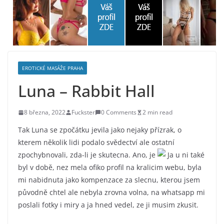
EROTICKÉ MASÁŽE PRAHA
Luna – Rabbit Hall
8 března, 2022
Fuckster
0 Comments
2 min read
Tak Luna se zpočátku jevila jako nejaky přízrak, o
kterem několik lidi podalo svědectví ale ostatní
zpochybnovali, zda-li je skutecna. Ano, je
Ja u ni také
byl v době, nez mela ofiko profil na kralicim webu, byla
mi nabidnuta jako kompenzace za slecnu, kterou jsem
původně chtel ale nebyla zrovna volna, na whatsapp mi
poslali fotky i miry a ja hned vedel, ze ji musim zkusit.