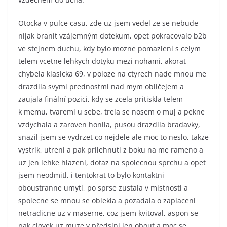
Otocka v pulce casu, zde uz jsem vedel ze se nebude
nijak branit vzájemným dotekum, opet pokracovalo b2b
ve stejnem duchu, kdy bylo mozne pomazleni s celym
telem vcetne lehkych dotyku mezi nohami, akorat
chybela klasicka 69, v poloze na ctyrech nade mnou me
drazdila svymi prednostmi nad mym obličejem a
zaujala finální pozici, kdy se zcela pritiskla telem
k memu, tvaremi u sebe, trela se nosem o muj a pekne
vzdychala a zaroven honila, pusou drazdila bradavky,
snazil jsem se vydrzet co nejdele ale moc to neslo, takze
vystrik, utreni a pak prilehnuti z boku na me rameno a
uz jen lehke hlazeni, dotaz na spolecnou sprchu a opet
jsem neodmitl, i tentokrat to bylo kontaktni
oboustranne umyti, po sprse zustala v mistnosti a
spolecne se mnou se oblekla a pozadala o zaplaceni
netradicne uz v maserne, coz jsem kvitoval, aspon se
pak clovek uz muze v předsíni jen obout a moc se