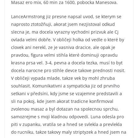
Masaz ero mix, 60 min za 1600, pobocka Manesova.
LanceArmstrong jiz presne napsal uvod, se kterym se
naprosto ztotožňuji, akorat jsem nezjistoval odkud
slecna je, ma docela vyrazny vychodni prizvuk ale Cj
ovlada velmi dobře. V obličeji holka od vedle o které by
clovek ani nerekl, ze je vasniva dracice, ale opak je
pravdou, figura velmi stihla které dominuji opravdu
krasna prsa vel. 3-4, pevna a docela tezka, musí to byt
docela narocne pro stihle devce takove prednosti nosit.
V obličeji vypada mlade, takze vek by mohl zhruba
souhlasit. Komunikativni a sympaticka jiz od prvního
setkani v předsíni, kdy jsme se vzajemne predstavili a
sli na pokoj, kde jsem akorat tradicne konfirmoval
zvolenou masaz a byl dotazan na spolecnou sprchu,
samozrejme s moji kladnou odpovedi. Luna odesla pro
piti v zupanku, vratila se a hned se svlekla a prevlekla
do rucniku, takze takovy maly striptyzek a hned jsem na