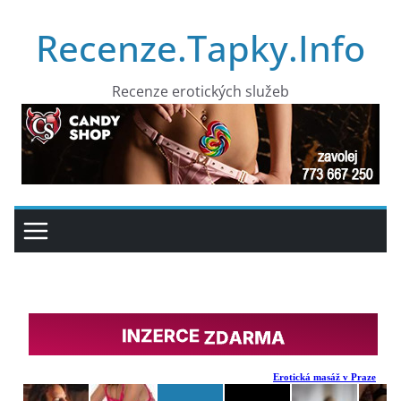
Přeskočit
Recenze.Tapky.Info
na
obsah
Recenze erotických služeb