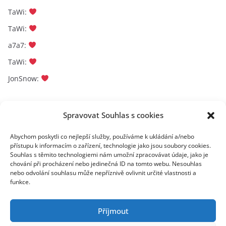
TaWi
:
TaWi
:
a7a7
:
TaWi
:
JonSnow
:
Archivy
Spravovat Souhlas s cookies
A
Abychom poskytli co nejlepší služby, používáme k ukládání a/nebo
přístupu k informacím o zařízení, technologie jako jsou soubory cookies.
r
Souhlas s těmito technologiemi nám umožní zpracovávat údaje, jako je
c
chování při procházení nebo jedinečná ID na tomto webu. Nesouhlas
toplist
h
nebo odvolání souhlasu může nepříznivě ovlivnit určité vlastnosti a
funkce.
i
v
y
Příjmout