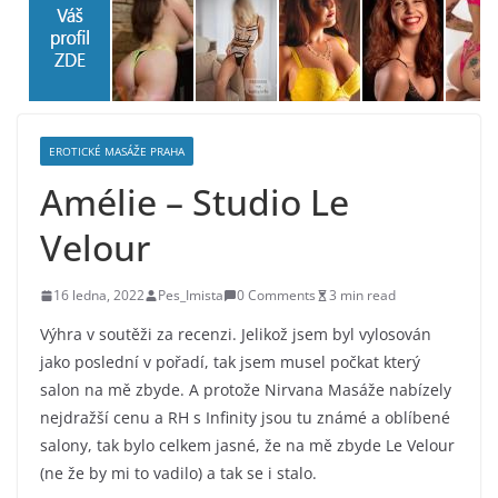
EROTICKÉ MASÁŽE PRAHA
Amélie – Studio Le
Velour
16 ledna, 2022
Pes_Imista
0 Comments
3 min read
Výhra v soutěži za recenzi. Jelikož jsem byl vylosován
jako poslední v pořadí, tak jsem musel počkat který
salon na mě zbyde. A protože Nirvana Masáže nabízely
nejdražší cenu a RH s Infinity jsou tu známé a oblíbené
salony, tak bylo celkem jasné, že na mě zbyde Le Velour
(ne že by mi to vadilo) a tak se i stalo.