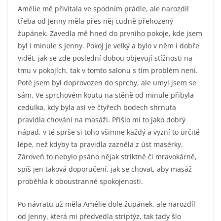
Amélie mě přivítala ve spodním prádle, ale narozdíl
třeba od Jenny měla přes něj cudně přehozený
župánek. Zavedla mě hned do prvního pokoje, kde jsem
byl i minule s Jenny. Pokoj je velký a bylo v něm i dobře
vidět, jak se zde poslední dobou objevují stížnosti na
tmu v pokojích, tak v tomto salonu s tím problém není.
Poté jsem byl doprovozen do sprchy, ale umyl jsem se
sám. Ve sprchovém koutu na stěně od minule přibyla
cedulka, kdy byla asi ve čtyřech bodech shrnuta
pravidla chování na masáži. Přišlo mi to jako dobrý
nápad, v té sprše si toho všimne každý a vyzní to určitě
lépe, než kdyby ta pravidla zazněla z úst masérky.
Zároveň to nebylo psáno nějak striktně či mravokárně,
spíš jen taková doporučení, jak se chovat, aby masáž
proběhla k oboustranné spokojenosti.
Po návratu už měla Amélie dole župánek, ale narozdíl
od Jenny, která mi předvedla striptýz, tak tady šlo