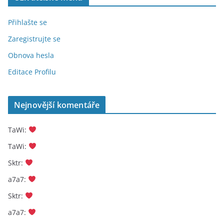
Přihlašte se
Zaregistrujte se
Obnova hesla
Editace Profilu
Nejnovější komentáře
TaWi
:
TaWi
:
Sktr
:
a7a7
:
Sktr
:
a7a7
: