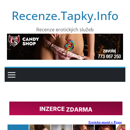
Přeskočit
Recenze.Tapky.Info
na
obsah
Recenze erotických služeb