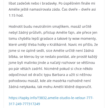
líbat zadeček nebo i bradavky. Po úspěšném finále mi
Amélie ještě namasírovala záda. Čas dveře – dveře asi
1:15 hod.
Hodnotit budu neutrálním smajlíkem, masáž určitě
nebyl žádný průšvih, přístup Amélie fajn, ale přece jen
tomu chyběla lepší gradace a takové ty wow momenty,
které umějí třeba holky v Králíkárně. Navíc mi přišlo, že
jsme si ne úplně sedli, sice Amélie určitě není žádná
blbka, se kterou by se nedalo povídat, ale prostě každý
jsme byli malinko jinde a načatý rozhovor se většinou
po pár větách zadrhl. Nicméně pokud si chce někdo
odpočinout od dračic typu Barbara a užít si něžnou
pohodovou masáž, kde ale masérka rozhodně není
žádná netykavka, tak mohu Amélii klidně doporučit.
https://tapky.info/?3832,amelie-studio-le-velour-777-
317-249-777317249