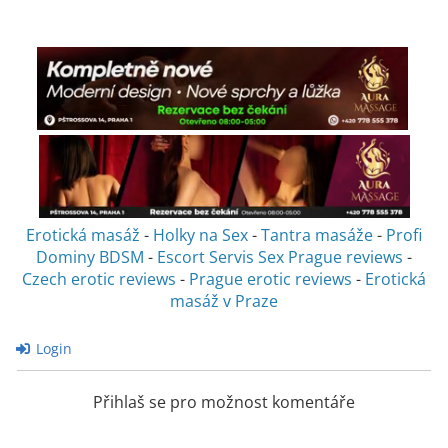
Erotická masáž
-
Holky na Sex
-
Tantra masáže
-
Profi
Dominy BDSM
-
Escort Servis Sex
Prague reviews
-
Czech erotic reviews
-
Prague erotic reviews
-
Erotická
masáž v Praze
Login
Přihlaš se pro možnost komentáře