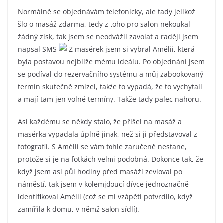
Normálně se objednávám telefonicky, ale tady jelikož
šlo o masáž zdarma, tedy z toho pro salon nekoukal
žádný zisk, tak jsem se neodvážil zavolat a raději jsem
napsal SMS
Z masérek jsem si vybral Amélii, která
byla postavou nejblíže mému ideálu. Po objednání jsem
se podíval do rezervačního systému a můj zabookovaný
termín skutečně zmizel, takže to vypadá, že to vychytali
a mají tam jen volné termíny. Takže tady palec nahoru.
Asi každému se někdy stalo, že přišel na masáž a
masérka vypadala úplně jinak, než si ji představoval z
fotografií. S Amélií se vám tohle zaručeně nestane,
protože si je na fotkách velmi podobná. Dokonce tak, že
když jsem asi půl hodiny před masáží zevloval po
náměstí, tak jsem v kolemjdoucí dívce jednoznačně
identifikoval Amélii (což se mi vzápětí potvrdilo, když
zamířila k domu, v němž salon sídlí).