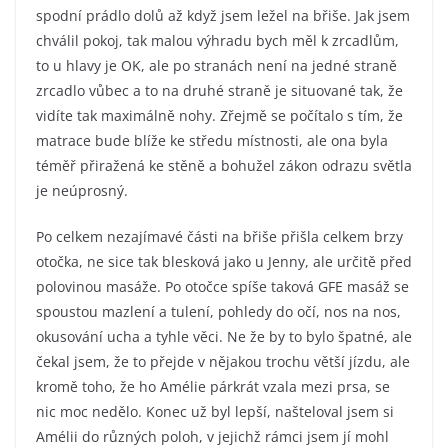
spodní prádlo dolů až když jsem ležel na břiše. Jak jsem
chválil pokoj, tak malou výhradu bych měl k zrcadlům,
to u hlavy je OK, ale po stranách není na jedné straně
zrcadlo vůbec a to na druhé straně je situované tak, že
vidíte tak maximálně nohy. Zřejmě se počítalo s tím, že
matrace bude blíže ke středu místnosti, ale ona byla
téměř přiražená ke stěně a bohužel zákon odrazu světla
je neúprosný.
Po celkem nezajímavé části na břiše přišla celkem brzy
otočka, ne sice tak blesková jako u Jenny, ale určitě před
polovinou masáže. Po otočce spíše taková GFE masáž se
spoustou mazlení a tulení, pohledy do očí, nos na nos,
okusování ucha a tyhle věci. Ne že by to bylo špatné, ale
čekal jsem, že to přejde v nějakou trochu větší jízdu, ale
kromě toho, že ho Amélie párkrát vzala mezi prsa, se
nic moc nedělo. Konec už byl lepší, našteloval jsem si
Amélii do různých poloh, v jejichž rámci jsem jí mohl