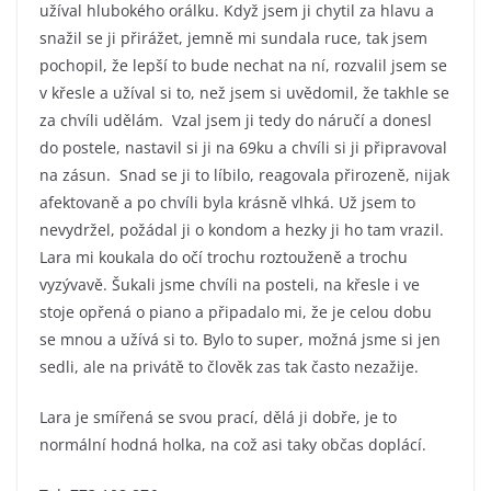
užíval hlubokého orálku. Když jsem ji chytil za hlavu a
snažil se ji přirážet, jemně mi sundala ruce, tak jsem
pochopil, že lepší to bude nechat na ní, rozvalil jsem se
v křesle a užíval si to, než jsem si uvědomil, že takhle se
za chvíli udělám. Vzal jsem ji tedy do náručí a donesl
do postele, nastavil si ji na 69ku a chvíli si ji připravoval
na zásun. Snad se ji to líbilo, reagovala přirozeně, nijak
afektovaně a po chvíli byla krásně vlhká. Už jsem to
nevydržel, požádal ji o kondom a hezky ji ho tam vrazil.
Lara mi koukala do očí trochu roztouženě a trochu
vyzývavě. Šukali jsme chvíli na posteli, na křesle i ve
stoje opřená o piano a připadalo mi, že je celou dobu
se mnou a užívá si to. Bylo to super, možná jsme si jen
sedli, ale na privátě to člověk zas tak často nezažije.
Lara je smířená se svou prací, dělá ji dobře, je to
normální hodná holka, na což asi taky občas doplácí.