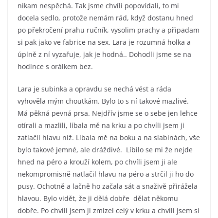
nikam nespěchá. Tak jsme chvíli popovídali, to mi
docela sedlo, protože nemám rád, když dostanu hned
po překročení prahu ručník, vysolim prachy a připadam
si pak jako ve fabrice na sex. Lara je rozumná holka a
úplně z ní vyzařuje, jak je hodná.. Dohodli jsme se na
hodince s orálkem bez.
Lara je subinka a opravdu se nechá vést a ráda
vyhověla mým choutkám. Bylo to s ní takové mazlivé.
Má pěkná pevná prsa. Nejdřív jsme se o sebe jen lehce
otírali a mazlili, líbala mě na krku a po chvíli jsem ji
zatlačil hlavu níž. Líbala mě na boku a na slabinách, vše
bylo takové jemné, ale dráždivé. Líbilo se mi že nejde
hned na péro a krouží kolem, po chvíli jsem ji ale
nekompromisně natlačil hlavu na péro a strčil ji ho do
pusy. Ochotně a lačně ho začala sát a snaživě přirážela
hlavou. Bylo vidět, že ji dělá dobře dělat někomu
dobře. Po chvíli jsem ji zmizel celý v krku a chvíli jsem si