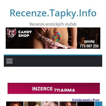
Přeskočit
Recenze.Tapky.Info
na
obsah
Recenze erotických služeb