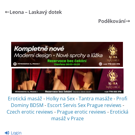
Leona – Laskavý dotek
Poděkování
Erotická masáž
-
Holky na Sex
-
Tantra masáže
-
Profi
Dominy BDSM
-
Escort Servis Sex
Prague reviews
-
Czech erotic reviews
-
Prague erotic reviews
-
Erotická
masáž v Praze
Login