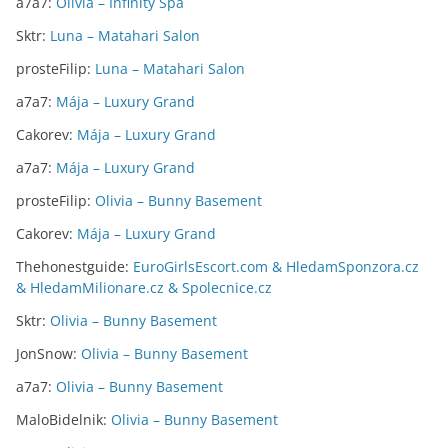
a7a7
:
Olivia – Infinity Spa
Sktr
:
Luna – Matahari Salon
prosteFilip
:
Luna – Matahari Salon
a7a7
:
Mája – Luxury Grand
Cakorev
:
Mája – Luxury Grand
a7a7
:
Mája – Luxury Grand
prosteFilip
:
Olivia – Bunny Basement
Cakorev
:
Mája – Luxury Grand
Thehonestguide
:
EuroGirlsEscort.com & HledamSponzora.cz
& HledamMilionare.cz & Spolecnice.cz
Sktr
:
Olivia – Bunny Basement
JonSnow
:
Olivia – Bunny Basement
a7a7
:
Olivia – Bunny Basement
MaloBidelnik
:
Olivia – Bunny Basement