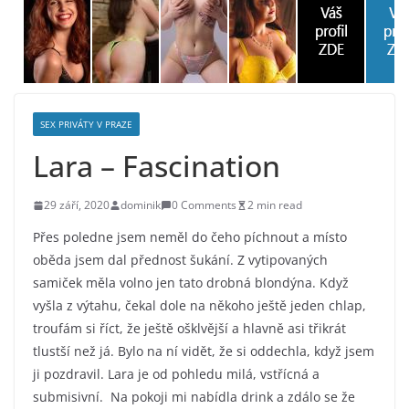
SEX PRIVÁTY V PRAZE
Lara – Fascination
29 září, 2020
dominik
0 Comments
2 min read
Přes poledne jsem neměl do čeho píchnout a místo
oběda jsem dal přednost šukání. Z vytipovaných
samiček měla volno jen tato drobná blondýna. Když
vyšla z výtahu, čekal dole na někoho ještě jeden chlap,
troufám si říct, že ještě ošklvější a hlavně asi třikrát
tlustší než já. Bylo na ní vidět, že si oddechla, když jsem
ji pozdravil. Lara je od pohledu milá, vstřícná a
submisivní. Na pokoji mi nabídla drink a zdálo se že