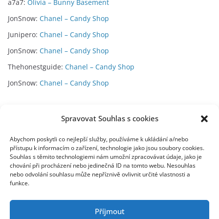
a7a7
:
Olivia – Bunny Basement
JonSnow
:
Chanel – Candy Shop
Junipero
:
Chanel – Candy Shop
JonSnow
:
Chanel – Candy Shop
Thehonestguide
:
Chanel – Candy Shop
JonSnow
:
Chanel – Candy Shop
Archivy
Spravovat Souhlas s cookies
A
Abychom poskytli co nejlepší služby, používáme k ukládání a/nebo
přístupu k informacím o zařízení, technologie jako jsou soubory cookies.
r
Souhlas s těmito technologiemi nám umožní zpracovávat údaje, jako je
c
chování při procházení nebo jedinečná ID na tomto webu. Nesouhlas
toplist
h
nebo odvolání souhlasu může nepříznivě ovlivnit určité vlastnosti a
funkce.
i
v
y
Příjmout